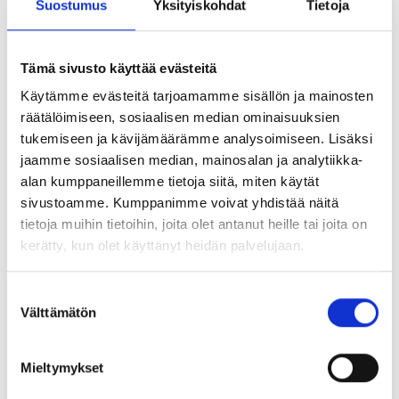
Suostumus
Yksityiskohdat
Tietoja
ylioppilaskokeisiin
ilmoittautuneista
Tämä sivusto käyttää evästeitä
Uutiset
09.02.2026
Käytämme evästeitä tarjoamamme sisällön ja mainosten
räätälöimiseen, sosiaalisen median ominaisuuksien
tukemiseen ja kävijämäärämme analysoimiseen. Lisäksi
jaamme sosiaalisen median, mainosalan ja analytiikka-
Todistusvalinta 2026
alan kumppaneillemme tietoja siitä, miten käytät
Uutiset
02.02.2026
sivustoamme. Kumppanimme voivat yhdistää näitä
tietoja muihin tietoihin, joita olet antanut heille tai joita on
kerätty, kun olet käyttänyt heidän palvelujaan.
26.1.2026 Helsingin kaupungille
Suostumuksen
Välttämätön
lukion lyhyistä kielistä
valinta
Kannanotot ja lausunnot
26.01.2026
Mieltymykset