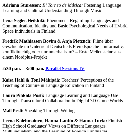
Adriana Sturesson:
El Torneo de Música:
Fostering Language
Learning and Cultural Understanding Through Music
Lena Segler-Heikkilä:
Phenomena Regarding Languages and
Communication, Identity and Basic Psychological Needs of Hybrid
Space Individuals in Finland
Fredrik Mathiassen Bovim & Anja Pietzuch:
Filme über
Geschichte im Unterricht Deutsch als Fremdsprache – informativ,
konfliktträchtig oder nur unterhaltsam? – Erste Meilensteine aus
einem Nordplus-Projekt
2:30 p.m. – 3:00 p.m.
Parallel Sessions IV
Kaisa Hahl & Toni Mäkipää:
Teachers’ Perceptions of the
Teaching of Culture in Language Education in Finland
Laura Pihkala-Posti:
Language Learning and Language Use
Through Transcultural Collaboration in Digital 3D Game Worlds
Mall Pesti:
Speaking Through Writing
Leena Kolehmainen, Hanna Lantto & Hanna Turta:
Finnish
High School Graduates’ Views on Different Languages,
Multilingualism, and the Learning of Foreign Languages