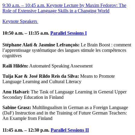
9:30 a.m. – 10:45 a.m. Keynote Lecture by Maxim Fedorov: The
Role of Extensive Language Skills in a Changing World
Keynote Speakers
10:50 a.m. – 11:35 a.m.
Parallel Sessions I
Stéphane Alati & Jasmine Lefrançois:
Le Brain Boost : comment
l’apprentissage systématique des langues stimule les compétences
cognitives
Raili Hildén:
Automated Speaking Assessment
Tuija Kae & José Rildo Reis da Silva:
Means to Promote
Language Learning and Cultural Literacy
Anu Halvari:
The Task of Language Learning in General Upper
Secondary Education in Finland
Sabine Grasz:
Multilingualism in German as a Foreign Language
(DaF) Instruction and in the Training of Future German Teachers:
An Example from Finland
11:45 a.m. – 12:30 p.m.
Parallel Sessions II