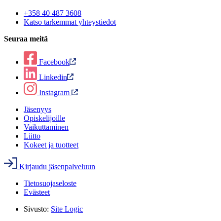
+358 40 487 3608
Katso tarkemmat yhteystiedot
Seuraa meitä
Facebook
Linkedin
Instagram
Jäsenyys
Opiskelijoille
Vaikuttaminen
Liitto
Kokeet ja tuotteet
Kirjaudu jäsenpalveluun
Tietosuojaseloste
Evästeet
Sivusto:
Site Logic