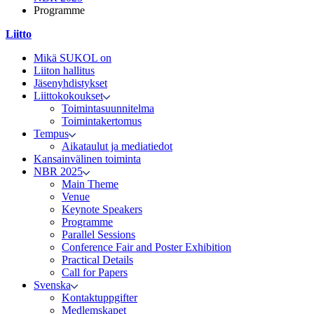
Programme
Liitto
Mikä SUKOL on
Liiton hallitus
Jäsenyhdistykset
Liittokokoukset
Toimintasuunnitelma
Toimintakertomus
Tempus
Aikataulut ja mediatiedot
Kansainvälinen toiminta
NBR 2025
Main Theme
Venue
Keynote Speakers
Programme
Parallel Sessions
Conference Fair and Poster Exhibition
Practical Details
Call for Papers
Svenska
Kontaktuppgifter
Medlemskapet