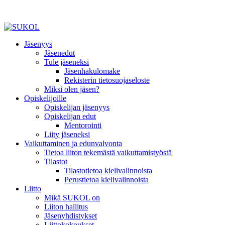
Jäsenyys
Jäsenedut
Tule jäseneksi
Jäsenhakulomake
Rekisterin tietosuojaseloste
Miksi olen jäsen?
Opiskelijoille
Opiskelijan jäsenyys
Opiskelijan edut
Mentorointi
Liity jäseneksi
Vaikuttaminen ja edunvalvonta
Tietoa liiton tekemästä vaikuttamistyöstä
Tilastot
Tilastotietoa kielivalinnoista
Perustietoa kielivalinnoista
Liitto
Mikä SUKOL on
Liiton hallitus
Jäsenyhdistykset
Liittokokoukset