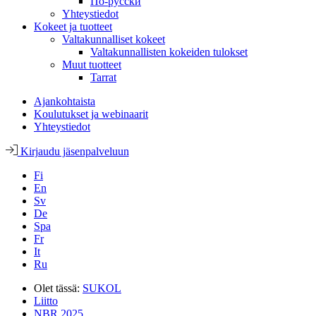
По-русски
Yhteystiedot
Kokeet ja tuotteet
Valtakunnalliset kokeet
Valtakunnallisten kokeiden tulokset
Muut tuotteet
Tarrat
Ajankohtaista
Koulutukset ja webinaarit
Yhteystiedot
Kirjaudu jäsenpalveluun
Fi
En
Sv
De
Spa
Fr
It
Ru
Olet tässä:
SUKOL
Liitto
NBR 2025