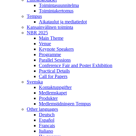
Toimintasuunnitelma
Toimintakertomus
Tempus
Aikataulut ja mediatiedot
Kansainvälinen toiminta
NBR 2025
Main Theme
Venue
Keynote Speakers
Programme
Parallel Sessions
Conference Fair and Poster Exhibition
Practical Details
Call for Papers
Svenska
Kontaktuppgifter
Medlemskapet
Produkter
Medlemstidningen Tempus
Other languages
Deutsch
Español
Français
Italiano