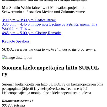
Mia Smith:
Wohin fahren wir? Motivationsprojekt mit
Schwerpunkt auf sozialen Medien und Zukunftsträume
3:00 p.m. – 3:30 p.m. Coffee Break
3:30 p.m. – 4:45 p.m. Keynote Lecture by Petri Rajaniemi: In a
World Like This …
4:45 p.m. – 5.00 p.m. Closing Remarks
Keynote Speakers
SUKOL reserves the right to make changes to the programme.
Suomen kieltenopettajien liitto SUKOL
ry
Suomen kieltenopettajien liitto SUKOL ry on kieltenopettajien oma
pedagoginen järjestö ja yhteistyöverkosto. Teemme työtä
kieltenopettajien ja monipuolisen kieltenopetuksen puolesta.
Ratamestarinkatu 11
00520 Helsinki