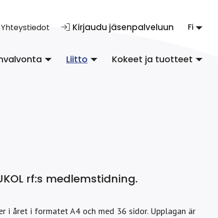
Kirjaudu jäsenpalveluun
Fi
Yhteystiedot
nvalvonta
Liitto
Kokeet ja tuotteet
UKOL rf:s medlemstidning.
i året i formatet A4 och med 36 sidor. Upplagan är