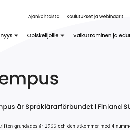
Ajankohtaista
Koulutukset ja webinaarit
enyys
Opiskelijoille
Vaikuttaminen ja edu
Tempus
pus är Språklärarförbundet i Finland S
kriften grundades år 1966 och den utkommer med 4 nummer 