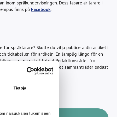
an inom språkundervisningen. Dess läsare är lärare i
 Tempus finns på
Facebook
.
 för språklärare? Skulle du vilja publicera din artikel i
ch tidtabellen för artikeln. En lämplig längd för en
publicerar gärna också foton! Redaktionsrådet för
cering. Eftersom redaktionsrådet sammanträder endast
Tietoja
 ominaisuuksien tukemiseen