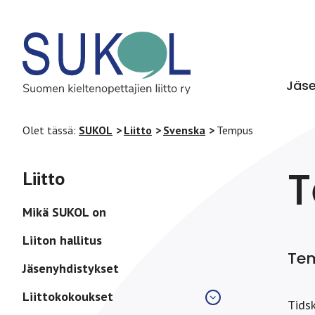
Jäs
Olet tässä:
SUKOL
Liitto
Svenska
Tempus
Liitto
Mikä SUKOL on
Liiton hallitus
Tem
Jäsenyhdistykset
Liittokokoukset
Tids