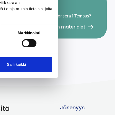
tiikka-alan
Bästa annonsör!
ietoja muihin tietoihin, joita
Är du intresserad av att annonsera i Tempus?
Annonsbokningarna och materialet
Markkinointi
Salli kaikki
itä
Jäsenyys