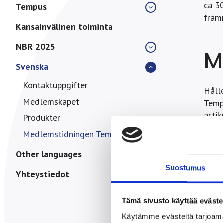
ca 30
Tempus
främm
Kansainvälinen toiminta
NBR 2025
M
Svenska
Kontaktuppgifter
Hålle
Medlemskapet
Tempu
artik
Produkter
Temp
Medlemstidningen Tempus
ca en
Other languages
Suostumus
Yhteystiedot
Tämä sivusto käyttää eväste
Käytämme evästeitä tarjoama