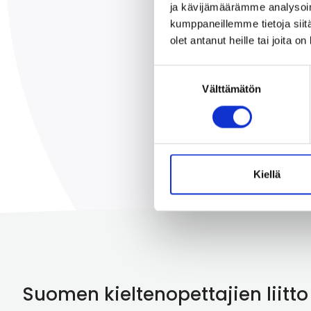
ja kävijämäärämme analysoim
kumppaneillemme tietoja siitä
olet antanut heille tai joita o
Suostumuksen
Välttämätön
valinta
Kiellä
Suomen kieltenopettajien liitto