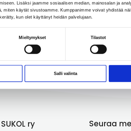
iseen. Lisäksi jaamme sosiaalisen median, mainosalan ja analy
Redaktionens kontaktuppgifter
, miten käytät sivustoamme. Kumppanimme voivat yhdistää näitä t
n kerätty, kun olet käyttänyt heidän palvelujaan.
Skulle du vilja publicera din artikel i Tempus?
Kontakta redaktionssekreteraren
Mieltymykset
Tilastot
Salli valinta
Seuraa me
 SUKOL ry