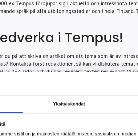
00 ex. Tempus fördjupar sig i aktuella och intressanta tem
ande språk på alla utbildningsstadier och i hela Finland.
edverka i Tempus!
r du på att skriva en artikel om ett tema som är av intresse
s? Kontakta först redaktionen, så kan vi diskutera temat o
el är 2–4 sidor, och du kan leverera texten per e-post. Vi 
us tar del av samtliga texter och beslutar om deras publi
 gång per månad, kan processen ta litet tid.
Yksityiskohdat
itä
mme sisällön ja mainosten räätälöimiseen, sosiaalisen median