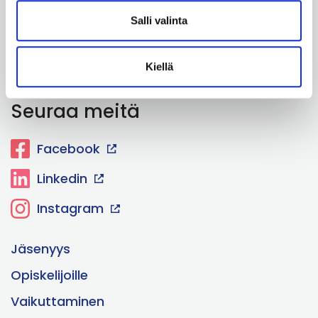
Salli valinta
+358 40 487 3608
Katso tarkemmat yhteystiedot
Kiellä
Seuraa meitä
Facebook
Linkedin
Instagram
Jäsenyys
Opiskelijoille
Vaikuttaminen