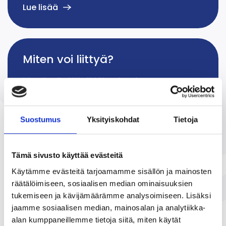
Lue lisää
Miten voi liittyä?
Liity täyttämällä sähköinen lomake
Jäsenhakulomakkeeseen
Suostumus
Yksityiskohdat
Tietoja
Aiheesta lisää
Tämä sivusto käyttää evästeitä
Käytämme evästeitä tarjoamamme sisällön ja mainosten
räätälöimiseen, sosiaalisen median ominaisuuksien
Kaikki ajankohtaiset
tukemiseen ja kävijämäärämme analysoimiseen. Lisäksi
Uutiset
02.02.2026
jaamme sosiaalisen median, mainosalan ja analytiikka-
Todistusvalinta 2026
alan kumppaneillemme tietoja siitä, miten käytät