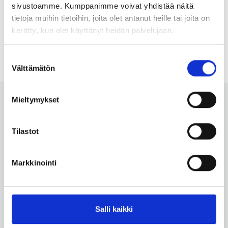
sivustoamme. Kumppanimme voivat yhdistää näitä
tietoja muihin tietoihin, joita olet antanut heille tai joita on
Uutiset
24.11.2025
kerätty, kun olet käyttänyt heidän palvelujaan.
Tervetuloa Educaan
Suostumuksen
Välttämätön
valinta
Mieltymykset
Suomen kieltenopettajien liitto
SUKOL ry
Tilastot
Suomen kieltenopettajien liitto SUKOL ry on
Markkinointi
kieltenopettajien oma pedagoginen järjestö ja
yhteistyöverkosto. Teemme työtä kieltenopettajien ja
monipuolisen kieltenopetuksen puolesta.
Salli kaikki
Ratamestarinkatu 11
00520 Helsinki