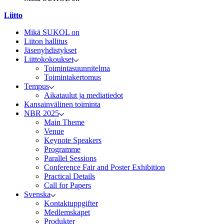
Liitto
Mikä SUKOL on
Liiton hallitus
Jäsenyhdistykset
Liittokokoukset
Toimintasuunnitelma
Toimintakertomus
Tempus
Aikataulut ja mediatiedot
Kansainvälinen toiminta
NBR 2025
Main Theme
Venue
Keynote Speakers
Programme
Parallel Sessions
Conference Fair and Poster Exhibition
Practical Details
Call for Papers
Svenska
Kontaktuppgifter
Medlemskapet
Produkter