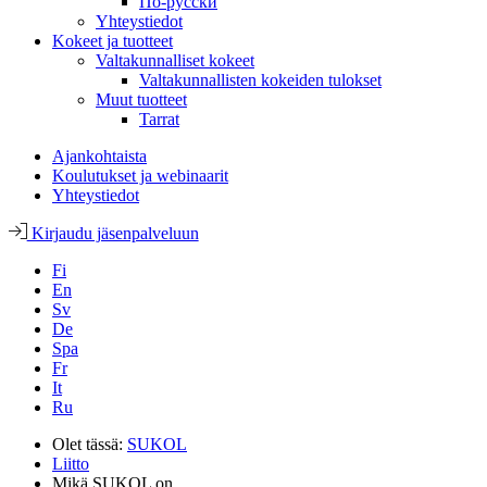
По-русски
Yhteystiedot
Kokeet ja tuotteet
Valtakunnalliset kokeet
Valtakunnallisten kokeiden tulokset
Muut tuotteet
Tarrat
Ajankohtaista
Koulutukset ja webinaarit
Yhteystiedot
Kirjaudu jäsenpalveluun
Fi
En
Sv
De
Spa
Fr
It
Ru
Olet tässä:
SUKOL
Liitto
Mikä SUKOL on