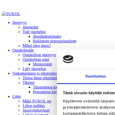
Jäsenyys
Jäsenedut
Tule jäseneksi
Jäsenhakulomake
Rekisterin tietosuojaseloste
Miksi olen jäsen?
Opiskelijoille
Opiskelijan jäsenyys
Opiskelijan edut
Mentorointi
Liity jäseneksi
Vaikuttaminen ja edunvalvonta
Suostumus
Tietoa liiton tekemästä vaikuttamistyöstä
Tilastot
Tilastotietoa kielivalinnoista
Perustietoa kielivalinnoista
Tämä sivusto käyttää eväste
Liitto
Käytämme evästeitä tarjoama
Mikä SUKOL on
Liiton hallitus
ja kävijämäärämme analysoim
Jäsenyhdistykset
kumppaneillemme tietoja siitä
Liittokokoukset