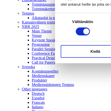
olet antanut heille tai joita o
Toimintasuunnitelma
Toimintakertomus
Tempus
Suostumuksen
Aikataulut ja mediatiedot
Välttämätön
valinta
Kansainvälinen toiminta
NBR 2025
Main Theme
Venue
Keynote Speakers
Programme
Parallel Sessions
Kiellä
Conference Fair and Poster Exhibition
Practical Details
Call for Papers
Svenska
Kontaktuppgifter
Medlemskapet
Produkter
Medlemstidningen Tempus
Other languages
Deutsch
Español
Français
Italiano