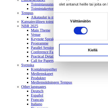
olet antanut heille tai joita o
Toimintasuunnitelma
Toimintakertomus
Tempus
Suostumuksen
Aikataulut ja mediatiedot
Välttämätön
valinta
Kansainvälinen toiminta
NBR 2025
Main Theme
Venue
Keynote Speakers
Programme
Parallel Sessions
Kiellä
Conference Fair and Poster Exhibition
Practical Details
Call for Papers
Svenska
Kontaktuppgifter
Medlemskapet
Produkter
Medlemstidningen Tempus
Other languages
Deutsch
Español
Français
Italiano