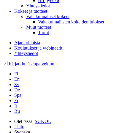
По-русски
Yhteystiedot
Kokeet ja tuotteet
Valtakunnalliset kokeet
Valtakunnallisten kokeiden tulokset
Muut tuotteet
Tarrat
Ajankohtaista
Koulutukset ja webinaarit
Yhteystiedot
Kirjaudu jäsenpalveluun
Fi
En
Sv
De
Spa
Fr
It
Ru
Olet tässä:
SUKOL
Liitto
Svenska