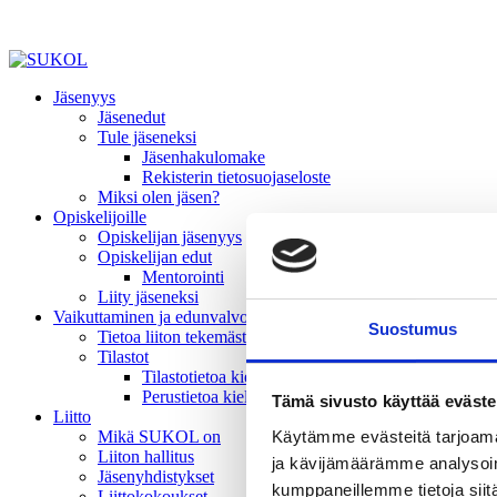
Jäsenyys
Jäsenedut
Tule jäseneksi
Jäsenhakulomake
Rekisterin tietosuojaseloste
Miksi olen jäsen?
Opiskelijoille
Opiskelijan jäsenyys
Opiskelijan edut
Mentorointi
Liity jäseneksi
Vaikuttaminen ja edunvalvonta
Suostumus
Tietoa liiton tekemästä vaikuttamistyöstä
Tilastot
Tilastotietoa kielivalinnoista
Perustietoa kielivalinnoista
Tämä sivusto käyttää eväste
Liitto
Käytämme evästeitä tarjoama
Mikä SUKOL on
Liiton hallitus
ja kävijämäärämme analysoim
Jäsenyhdistykset
kumppaneillemme tietoja siitä
Liittokokoukset