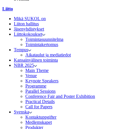
Liitto
Mikä SUKOL on
Liiton hallitus
Jäsenyhdistykset
Liittokokoukset
Toimintasuunnitelma
Toimintakertomus
Tempus
Aikataulut ja mediatiedot
Kansainvälinen toiminta
NBR 2025
Main Theme
Venue
Keynote Speakers
Programme
Parallel Sessions
Conference Fair and Poster Exhibition
Practical Details
Call for Papers
Svenska
Kontaktuppgifter
Medlemskapet
Produkter