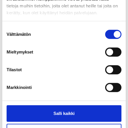
Tutustu etuihin
tietoja muihin tietoihin, joita olet antanut heille tai joita on
kerätty, kun olet käyttänyt heidän palvelujaan.
Suostumuksen
Välttämätön
valinta
Mieltymykset
Tilastot
Markkinointi
Jäseneksi kieliyhdistykseen
Salli kaikki
Liittyisitkö myös oman kielesi yhdistykseen? Monet