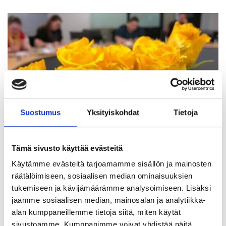
Suostumus
Yksityiskohdat
Tietoja
Tämä sivusto käyttää evästeitä
Käytämme evästeitä tarjoamamme sisällön ja mainosten
räätälöimiseen, sosiaalisen median ominaisuuksien
Opiskelijan edut
tukemiseen ja kävijämäärämme analysoimiseen. Lisäksi
jaamme sosiaalisen median, mainosalan ja analytiikka-
Opiskelijajäsenenä saat samat edut kuin kaikki muutkin,
alan kumppaneillemme tietoja siitä, miten käytät
vaikka jäsenyytesi on ilmainen.
sivustoamme. Kumppanimme voivat yhdistää näitä