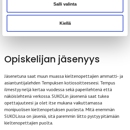
kieliyhdistykset tarjoavat opiskelijoille edullisempaa
Salli valinta
jäsenmaksua.
Yhdistysten yhteystietoja
Kiellä
Opiskelijan jäsenyys
Jäsenetuna saat muun muassa kieltenopettajien ammatti- ja
asiantuntijalehden Tempuksen kotiosoitteeseesi. Tempus
ilmestyy neljä kertaa vuodessa sekä paperilehtenä että
näköislehtenä verkossa. SUKOLin jäsenenä saat tukea
opettajuuteesi ja olet itse mukana vaikuttamassa
monipuolisen kieltenopetuksen puolesta. Mitä enemmän
SUKOLissa on jäseniä, sitä paremmin liitto pystyy pitämään
kieltenopettajien puolta.