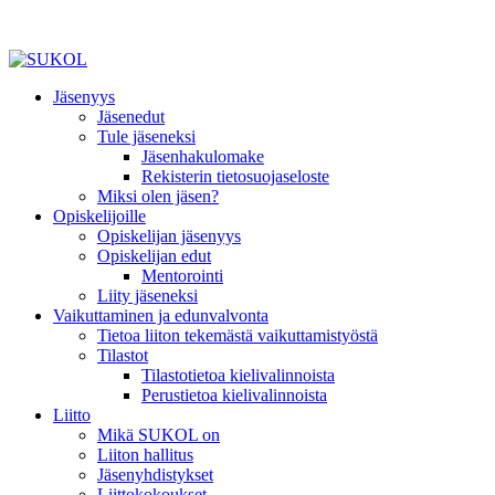
Jäsenyys
Jäsenedut
Tule jäseneksi
Jäsenhakulomake
Rekisterin tietosuojaseloste
Miksi olen jäsen?
Opiskelijoille
Opiskelijan jäsenyys
Opiskelijan edut
Mentorointi
Liity jäseneksi
Vaikuttaminen ja edunvalvonta
Tietoa liiton tekemästä vaikuttamistyöstä
Tilastot
Tilastotietoa kielivalinnoista
Perustietoa kielivalinnoista
Liitto
Mikä SUKOL on
Liiton hallitus
Jäsenyhdistykset
Liittokokoukset