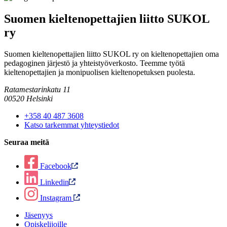
Suomen kieltenopettajien liitto SUKOL
ry
Suomen kieltenopettajien liitto SUKOL ry on kieltenopettajien oma
pedagoginen järjestö ja yhteistyöverkosto. Teemme työtä
kieltenopettajien ja monipuolisen kieltenopetuksen puolesta.
Ratamestarinkatu 11
00520 Helsinki
+358 40 487 3608
Katso tarkemmat yhteystiedot
Seuraa meitä
Facebook
Linkedin
Instagram
Jäsenyys
Opiskelijoille