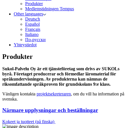
Produkter
Medlemstidningen Tempus
Other languages
Deutsch
Español
Français
Italiano
По-русски
Yhteystiedot
Produkter
Sukol-Palvelu Oy är ett tjänsteföretag som drivs av SUKOLs
byrå. Företaget producerar och förmedlar läromaterial för
språkundervisningen. Av produkterna kan nämnas de
riksomfattande språkproven för grundskolans 9:e klass.
Vänligen kontakta
projektsekreteraren
, om du vill ha information på
svenska.
Närmare upplysningar och beställningar
Kokeet ja tuotteet (på finska)