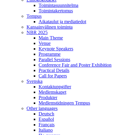
Toimintasuunnitelma
Toimintakertomus
Tempus
Aikataulut ja mediatiedot
Kansainvälinen toiminta
NBR 2025
Main Theme
Venue
Keynote Speakers
Programme
Parallel Sessions
Conference Fair and Poster Exhibition
Practical Details
Call for Papers
Svenska
Kontaktuppgifter
Medlemskapet
Produkter
Medlemstidningen Tempus
Other languages
Deutsch
Español
Français
Italiano