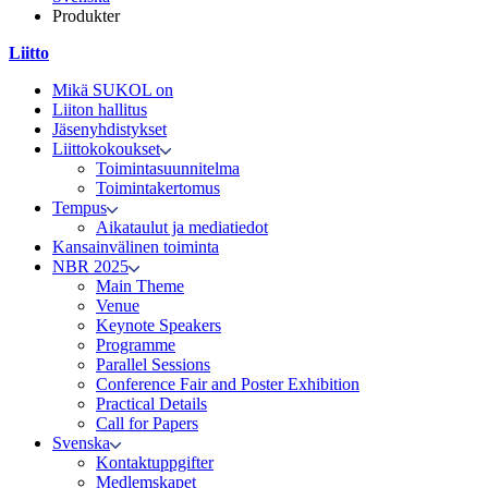
Produkter
Liitto
Mikä SUKOL on
Liiton hallitus
Jäsenyhdistykset
Liittokokoukset
Toimintasuunnitelma
Toimintakertomus
Tempus
Aikataulut ja mediatiedot
Kansainvälinen toiminta
NBR 2025
Main Theme
Venue
Keynote Speakers
Programme
Parallel Sessions
Conference Fair and Poster Exhibition
Practical Details
Call for Papers
Svenska
Kontaktuppgifter
Medlemskapet