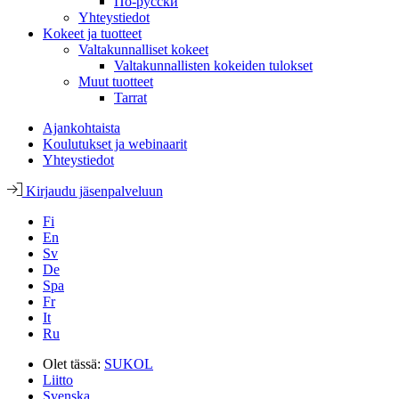
По-русски
Yhteystiedot
Kokeet ja tuotteet
Valtakunnalliset kokeet
Valtakunnallisten kokeiden tulokset
Muut tuotteet
Tarrat
Ajankohtaista
Koulutukset ja webinaarit
Yhteystiedot
Kirjaudu jäsenpalveluun
Fi
En
Sv
De
Spa
Fr
It
Ru
Olet tässä:
SUKOL
Liitto
Svenska