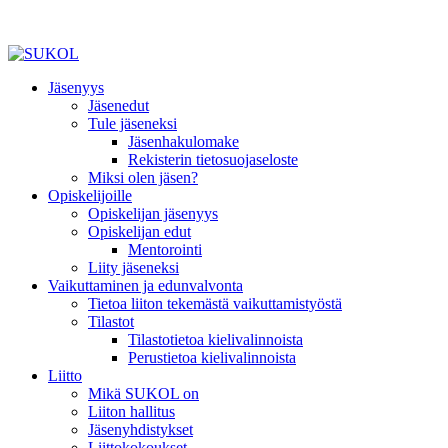
Jäsenyys
Jäsenedut
Tule jäseneksi
Jäsenhakulomake
Rekisterin tietosuojaseloste
Miksi olen jäsen?
Opiskelijoille
Opiskelijan jäsenyys
Opiskelijan edut
Mentorointi
Liity jäseneksi
Vaikuttaminen ja edunvalvonta
Tietoa liiton tekemästä vaikuttamistyöstä
Tilastot
Tilastotietoa kielivalinnoista
Perustietoa kielivalinnoista
Liitto
Mikä SUKOL on
Liiton hallitus
Jäsenyhdistykset
Liittokokoukset