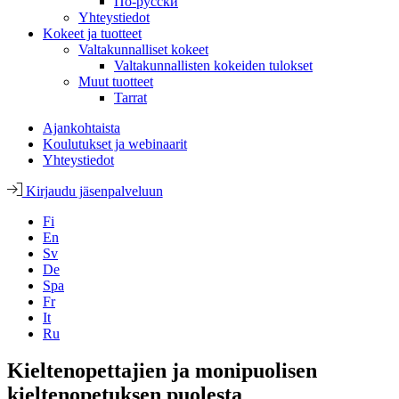
По-русски
Yhteystiedot
Kokeet ja tuotteet
Valtakunnalliset kokeet
Valtakunnallisten kokeiden tulokset
Muut tuotteet
Tarrat
Ajankohtaista
Koulutukset ja webinaarit
Yhteystiedot
Kirjaudu jäsenpalveluun
Fi
En
Sv
De
Spa
Fr
It
Ru
Kieltenopettajien ja monipuolisen
kieltenopetuksen puolesta