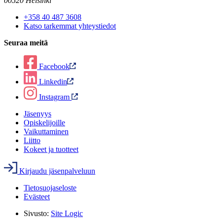
00520 Helsinki
+358 40 487 3608
Katso tarkemmat yhteystiedot
Seuraa meitä
Facebook
Linkedin
Instagram
Jäsenyys
Opiskelijoille
Vaikuttaminen
Liitto
Kokeet ja tuotteet
Kirjaudu jäsenpalveluun
Tietosuojaseloste
Evästeet
Sivusto:
Site Logic