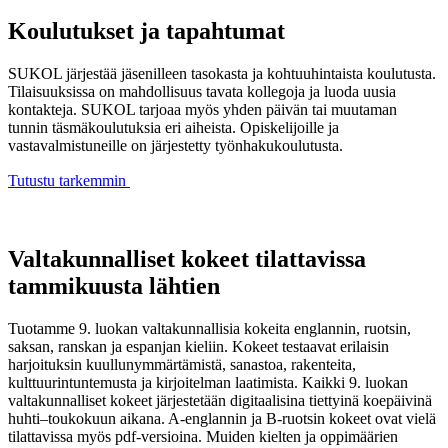
Koulutukset ja tapahtumat
SUKOL järjestää jäsenilleen tasokasta ja kohtuuhintaista koulutusta.
Tilaisuuksissa on mahdollisuus tavata kollegoja ja luoda uusia
kontakteja. SUKOL tarjoaa myös yhden päivän tai muutaman
tunnin täsmäkoulutuksia eri aiheista. Opiskelijoille ja
vastavalmistuneille on järjestetty työnhakukoulutusta.
Tutustu tarkemmin
Valtakunnalliset kokeet tilattavissa
tammikuusta lähtien
Tuotamme 9. luokan valtakunnallisia kokeita englannin, ruotsin,
saksan, ranskan ja espanjan kieliin. Kokeet testaavat erilaisin
harjoituksin kuullunymmärtämistä, sanastoa, rakenteita,
kulttuurintuntemusta ja kirjoitelman laatimista. Kaikki 9. luokan
valtakunnalliset kokeet järjestetään digitaalisina tiettyinä koepäivinä
huhti–toukokuun aikana. A-englannin ja B-ruotsin kokeet ovat vielä
tilattavissa myös pdf-versioina. Muiden kielten ja oppimäärien