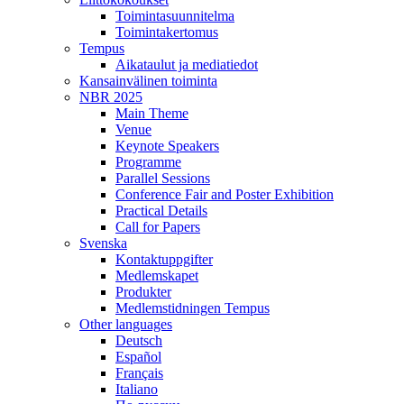
Toimintasuunnitelma
Toimintakertomus
Tempus
Aikataulut ja mediatiedot
Kansainvälinen toiminta
NBR 2025
Main Theme
Venue
Keynote Speakers
Programme
Parallel Sessions
Conference Fair and Poster Exhibition
Practical Details
Call for Papers
Svenska
Kontaktuppgifter
Medlemskapet
Produkter
Medlemstidningen Tempus
Other languages
Deutsch
Español
Français
Italiano