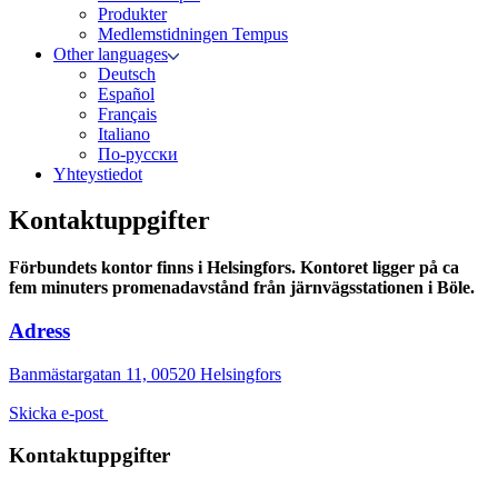
Produkter
Medlemstidningen Tempus
Other languages
Deutsch
Español
Français
Italiano
По-русски
Yhteystiedot
Kontaktuppgifter
Förbundets kontor finns i Helsingfors. Kontoret ligger på ca
fem minuters promenadavstånd från järnvägsstationen i Böle.
Adress
Banmästargatan 11, 00520 Helsingfors
Skicka e-post
Kontaktuppgifter