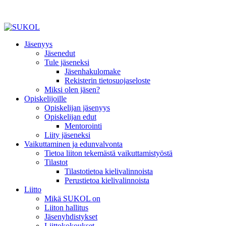
Jäsenyys
Jäsenedut
Tule jäseneksi
Jäsenhakulomake
Rekisterin tietosuojaseloste
Miksi olen jäsen?
Opiskelijoille
Opiskelijan jäsenyys
Opiskelijan edut
Mentorointi
Liity jäseneksi
Vaikuttaminen ja edunvalvonta
Tietoa liiton tekemästä vaikuttamistyöstä
Tilastot
Tilastotietoa kielivalinnoista
Perustietoa kielivalinnoista
Liitto
Mikä SUKOL on
Liiton hallitus
Jäsenyhdistykset
Liittokokoukset