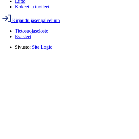
Liitto
Kokeet ja tuotteet
Kirjaudu jäsenpalveluun
Tietosuojaseloste
Evästeet
Sivusto:
Site Logic