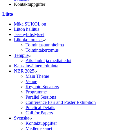
Kontaktuppgifter
Liitto
Mikä SUKOL on
Liiton hallitus
Jäsenyhdistykset
Liittokokoukset
Toimintasuunnitelma
Toimintakertomus
Tempus
Aikataulut ja mediatiedot
Kansainvälinen toiminta
NBR 2025
Main Theme
Venue
Keynote Speakers
Programme
Parallel Sessions
Conference Fair and Poster Exhibition
Practical Details
Call for Papers
Svenska
Kontaktuppgifter
Medlemskapet