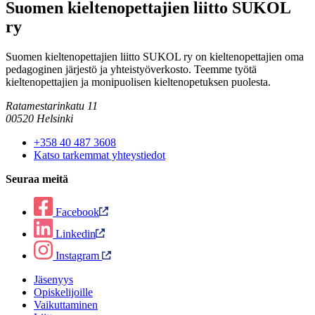
Suomen kieltenopettajien liitto SUKOL
ry
Suomen kieltenopettajien liitto SUKOL ry on kieltenopettajien oma
pedagoginen järjestö ja yhteistyöverkosto. Teemme työtä
kieltenopettajien ja monipuolisen kieltenopetuksen puolesta.
Ratamestarinkatu 11
00520 Helsinki
+358 40 487 3608
Katso tarkemmat yhteystiedot
Seuraa meitä
Facebook
Linkedin
Instagram
Jäsenyys
Opiskelijoille
Vaikuttaminen