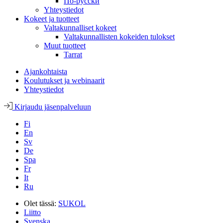
По-русски
Yhteystiedot
Kokeet ja tuotteet
Valtakunnalliset kokeet
Valtakunnallisten kokeiden tulokset
Muut tuotteet
Tarrat
Ajankohtaista
Koulutukset ja webinaarit
Yhteystiedot
Kirjaudu jäsenpalveluun
Fi
En
Sv
De
Spa
Fr
It
Ru
Olet tässä:
SUKOL
Liitto
Svenska