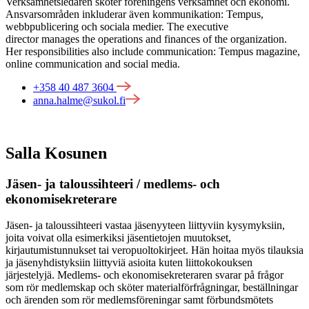
Verksamhetsledaren sköter föreningens verksamhet och ekonomi.
Ansvarsområden inkluderar även kommunikation: Tempus,
webbpublicering och sociala medier. The executive
director manages the operations and finances of the organization.
Her responsibilities also include communication: Tempus magazine,
online communication and social media.
+358 40 487 3604
anna.halme@sukol.fi
Salla Kosunen
Jäsen- ja taloussihteeri / medlems- och
ekonomisekreterare
Jäsen- ja taloussihteeri vastaa jäsenyyteen liittyviin kysymyksiin,
joita voivat olla esimerkiksi jäsentietojen muutokset,
kirjautumistunnukset tai veropuoltokirjeet. Hän hoitaa myös tilauksia
ja jäsenyhdistyksiin liittyviä asioita kuten liittokokouksen
järjestelyjä. Medlems- och ekonomisekreteraren svarar på frågor
som rör medlemskap och sköter materialförfrågningar, beställningar
och ärenden som rör medlemsföreningar samt förbundsmötets