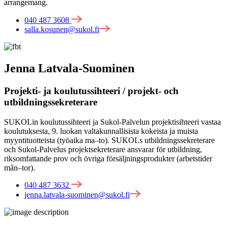
arrangemang.
040 487 3608
salla.kosunen@sukol.fi
Jenna Latvala-Suominen
Projekti- ja koulutussihteeri / projekt- och
utbildningssekreterare
SUKOLin koulutussihteeri ja Sukol-Palvelun projektisihteeri vastaa
koulutuksesta, 9. luokan valtakunnallisista kokeista ja muista
myyntituotteista (työaika ma–to). SUKOLs utbildningssekreterare
och Sukol-Palvelus projektsekreterare ansvarar för utbildning,
riksomfattande prov och övriga försäljningsprodukter (arbetstider
mån–tor).
040 487 3632
jenna.latvala-suominen@sukol.fi