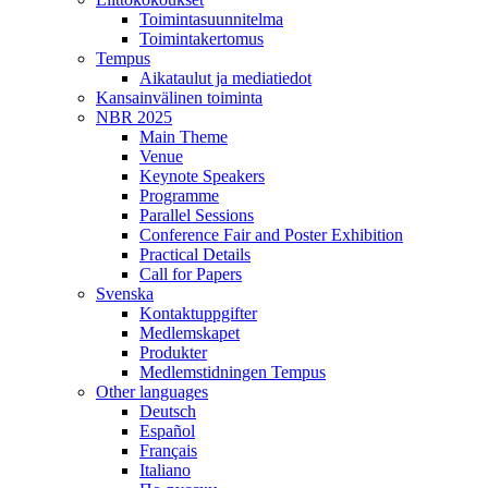
Toimintasuunnitelma
Toimintakertomus
Tempus
Aikataulut ja mediatiedot
Kansainvälinen toiminta
NBR 2025
Main Theme
Venue
Keynote Speakers
Programme
Parallel Sessions
Conference Fair and Poster Exhibition
Practical Details
Call for Papers
Svenska
Kontaktuppgifter
Medlemskapet
Produkter
Medlemstidningen Tempus
Other languages
Deutsch
Español
Français
Italiano