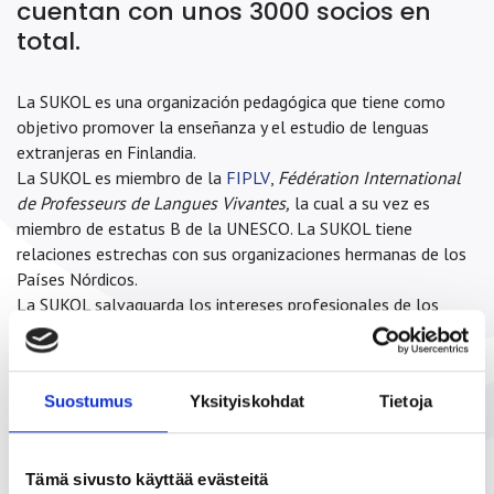
cuentan con unos 3000 socios en
total.
La SUKOL es una organización pedagógica que tiene como
objetivo promover la enseñanza y el estudio de lenguas
extranjeras en Finlandia.
La SUKOL es miembro de la
FIPLV
,
Fédération International
de Professeurs de Langues Vivantes,
la cual a su vez es
miembro de estatus B de la UNESCO. La SUKOL tiene
relaciones estrechas con sus organizaciones hermanas de los
Países Nórdicos.
La SUKOL salvaguarda los intereses profesionales de los
profesores de lenguas en Finlandia a través de la OAJ,
Sindicato de Educación.
La SUKOL publica la revista TEMPUS 4–6 veces al año.
Suostumus
Yksityiskohdat
Tietoja
La SUKOL organiza conferencias de capacitación para sus
miembros.
La SUKOL es propietaria como accionista única de una
Tämä sivusto käyttää evästeitä
sociedad limitada Sukol-Palvelu Oy, que produce y vende