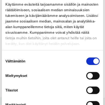
material didáctico, por ejemplo exámenes de lenguas.
Käytämme evästeitä tarjoamamme sisällön ja mainosten
Puedes seguirnos por
Facebook
,
Instagram
o
LinkedIn
.
räätälöimiseen, sosiaalisen median ominaisuuksien
tukemiseen ja kävijämäärämme analysoimiseen. Lisäksi
jaamme sosiaalisen median, mainosalan ja analytiikka-
alan kumppaneillemme tietoja siitä, miten käytät
sivustoamme. Kumppanimme voivat yhdistää näitä
Contáctanos
tietoja muihin tietoihin, joita olet antanut heille tai joita on
kerätty, kun olet käyttänyt heidän palvelujaan.
Dirección: Ratamestarinkatu 11, 00520 Helsinki,
Finlandia
Tel. 358 40 4873608
Suostumuksen
Välttämätön
valinta
E-mail
Mieltymykset
Tilastot
Markkinointi