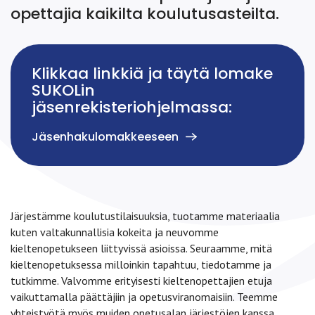
opettajia kaikilta koulutusasteilta.
Klikkaa linkkiä ja täytä lomake
SUKOLin
jäsenrekisteriohjelmassa:
Jäsenhakulomakkeeseen
Järjestämme koulutustilaisuuksia, tuotamme materiaalia
kuten valtakunnallisia kokeita ja neuvomme
kieltenopetukseen liittyvissä asioissa. Seuraamme, mitä
kieltenopetuksessa milloinkin tapahtuu, tiedotamme ja
tutkimme. Valvomme erityisesti kieltenopettajien etuja
vaikuttamalla päättäjiin ja opetusviranomaisiin. Teemme
yhteistyötä myös muiden opetusalan järjestöjen kanssa.