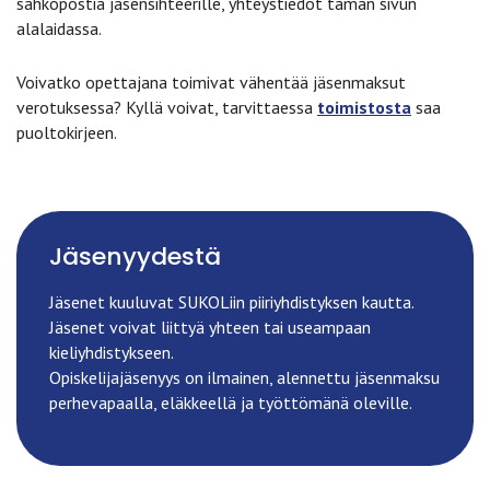
sähköpostia jäsensihteerille, yhteystiedot tämän sivun
alalaidassa.
Voivatko opettajana toimivat vähentää jäsenmaksut
verotuksessa? Kyllä voivat, tarvittaessa
toimistosta
saa
puoltokirjeen.
Jäsenyydestä
Jäsenet kuuluvat SUKOLiin piiriyhdistyksen kautta.
Jäsenet voivat liittyä yhteen tai useampaan
kieliyhdistykseen.
Opiskelijajäsenyys on ilmainen, alennettu jäsenmaksu
perhevapaalla, eläkkeellä ja työttömänä oleville.