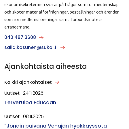
ekonomisekreteraren svarar på frågor som rör medlemskap
och sköter materialförfrågningar, beställningar och ärenden
som rör medlemsföreningar samt förbundsmötets
arrangemang.
040 487 3608
salla.kosunen@sukol.fi
Ajankohtaista aiheesta
Kaikki ajankohtaiset
Uutiset
24.11.2025
Tervetuloa Educaan
Uutiset
08.11.2025
”Jonain päivänä Venäjän hyökkäyssota