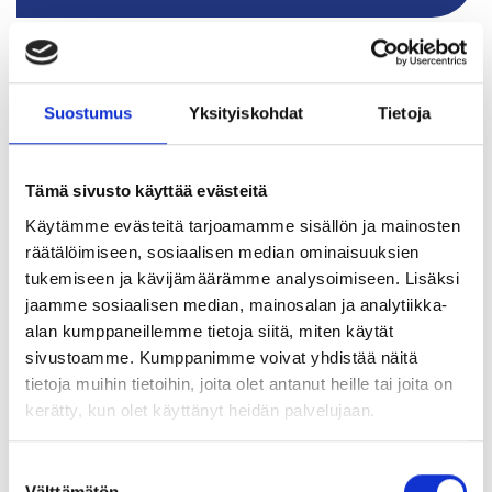
Suostumus
Yksityiskohdat
Tietoja
Tämä sivusto käyttää evästeitä
Käytämme evästeitä tarjoamamme sisällön ja mainosten
räätälöimiseen, sosiaalisen median ominaisuuksien
tukemiseen ja kävijämäärämme analysoimiseen. Lisäksi
jaamme sosiaalisen median, mainosalan ja analytiikka-
alan kumppaneillemme tietoja siitä, miten käytät
Jäsenyyteen liittyy etuja ja
sivustoamme. Kumppanimme voivat yhdistää näitä
hyötyjä
tietoja muihin tietoihin, joita olet antanut heille tai joita on
kerätty, kun olet käyttänyt heidän palvelujaan.
Jäsenenä tuet SUKOLin vaikuttamistyötä ja voit itse
hyötyä jäseneduista ja -palveluista.
Suostumuksen
Välttämätön