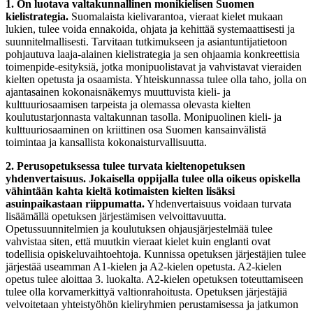
1. On luotava valtakunnallinen monikielisen Suomen
kielistrategia.
Suomalaista kielivarantoa, vieraat kielet mukaan
lukien, tulee voida ennakoida, ohjata ja kehittää systemaattisesti ja
suunnitelmallisesti. Tarvitaan tutkimukseen ja asiantuntijatietoon
pohjautuva laaja-alainen kielistrategia ja sen ohjaamia konkreettisia
toimenpide-esityksiä, jotka monipuolistavat ja vahvistavat vieraiden
kielten opetusta ja osaamista. Yhteiskunnassa tulee olla taho, jolla on
ajantasainen kokonaisnäkemys muuttuvista kieli- ja
kulttuuriosaamisen tarpeista ja olemassa olevasta kielten
koulutustarjonnasta valtakunnan tasolla. Monipuolinen kieli- ja
kulttuuriosaaminen on kriittinen osa Suomen kansainvälistä
toimintaa ja kansallista kokonaisturvallisuutta.
2. Perusopetuksessa tulee turvata kieltenopetuksen
yhdenvertaisuus. Jokaisella oppijalla tulee olla oikeus opiskella
vähintään kahta kieltä kotimaisten kielten lisäksi
asuinpaikastaan riippumatta.
Yhdenvertaisuus voidaan turvata
lisäämällä opetuksen järjestämisen velvoittavuutta.
Opetussuunnitelmien ja koulutuksen ohjausjärjestelmää tulee
vahvistaa siten, että muutkin vieraat kielet kuin englanti ovat
todellisia opiskeluvaihtoehtoja. Kunnissa opetuksen järjestäjien tulee
järjestää useamman A1-kielen ja A2-kielen opetusta. A2-kielen
opetus tulee aloittaa 3. luokalta. A2-kielen opetuksen toteuttamiseen
tulee olla korvamerkittyä valtionrahoitusta. Opetuksen järjestäjiä
velvoitetaan yhteistyöhön kieliryhmien perustamisessa ja jatkumon