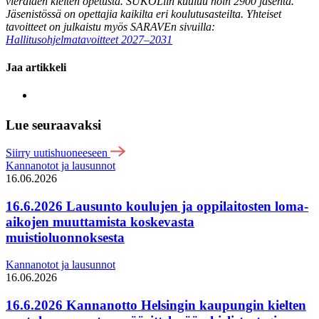
vieraiden kielten opetusta. SUKOLiin kuuluu noin 2900 jäsentä.
Jäsenistössä on opettajia kaikilta eri koulutusasteilta. Yhteiset
tavoitteet on julkaistu myös SARAVEn sivuilla:
Hallitusohjelmatavoitteet 2027–2031
Jaa artikkeli
Lue seuraavaksi
Siirry uutishuoneeseen
Kannanotot ja lausunnot
16.06.2026
16.6.2026 Lausunto koulujen ja oppilaitosten loma-
aikojen muuttamista koskevasta
muistioluonnoksesta
Kannanotot ja lausunnot
16.06.2026
16.6.2026 Kannanotto Helsingin kaupungin kielten