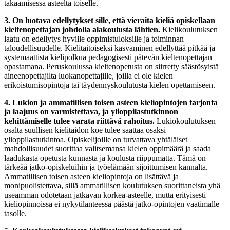
takaamisessa asteelta toiselle.
3. On luotava edellytykset sille, että vieraita kieliä opiskellaan
kieltenopettajan johdolla alakoulusta lähtien.
Kielikoulutuksen
laatu on edellytys hyville oppimistuloksille ja toiminnan
taloudellisuudelle. Kielitaitoiseksi kasvaminen edellyttää pitkää ja
systemaattista kielipolkua pedagogisesti pätevän kieltenopettajan
opastamana. Peruskoulussa kieltenopetusta on siirretty säästösyistä
aineenopettajilta luokanopettajille, joilla ei ole kielen
erikoistumisopintoja tai täydennyskoulutusta kielen opettamiseen.
4. Lukion ja ammatillisen toisen asteen kieliopintojen tarjonta
ja laajuus on varmistettava, ja ylioppilastutkinnon
kehittämiselle tulee varata riittävä rahoitus.
Lukiokoulutuksen
osalta suullisen kielitaidon koe tulee saattaa osaksi
ylioppilastutkintoa. Opiskelijoille on turvattava yhtäläiset
mahdollisuudet suorittaa valitsemansa kielen oppimäärä ja saada
laadukasta opetusta kunnasta ja koulusta riippumatta. Tämä on
tärkeää jatko-opiskeluihin ja työelämään sijoittumisen kannalta.
Ammatillisen toisen asteen kieliopintoja on lisättävä ja
monipuolistettava, sillä ammatillisen koulutuksen suorittaneista yhä
useamman odotetaan jatkavan korkea-asteelle, mutta erityisesti
kieliopinnoissa ei nykytilanteessa päästä jatko-opintojen vaatimalle
tasolle.