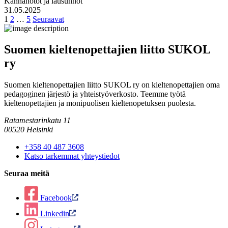
Kannanotot ja lausunnot
31.05.2025
1
2
…
5
Seuraavat
Suomen kieltenopettajien liitto SUKOL
ry
Suomen kieltenopettajien liitto SUKOL ry on kieltenopettajien oma
pedagoginen järjestö ja yhteistyöverkosto. Teemme työtä
kieltenopettajien ja monipuolisen kieltenopetuksen puolesta.
Ratamestarinkatu 11
00520 Helsinki
+358 40 487 3608
Katso tarkemmat yhteystiedot
Seuraa meitä
Facebook
Linkedin