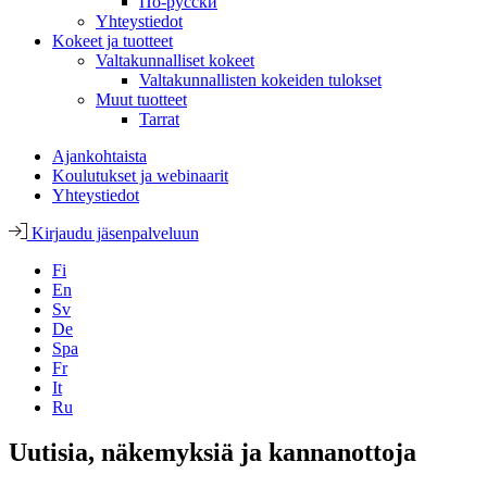
По-русски
Yhteystiedot
Kokeet ja tuotteet
Valtakunnalliset kokeet
Valtakunnallisten kokeiden tulokset
Muut tuotteet
Tarrat
Ajankohtaista
Koulutukset ja webinaarit
Yhteystiedot
Kirjaudu jäsenpalveluun
Fi
En
Sv
De
Spa
Fr
It
Ru
Uutisia, näkemyksiä ja kannanottoja