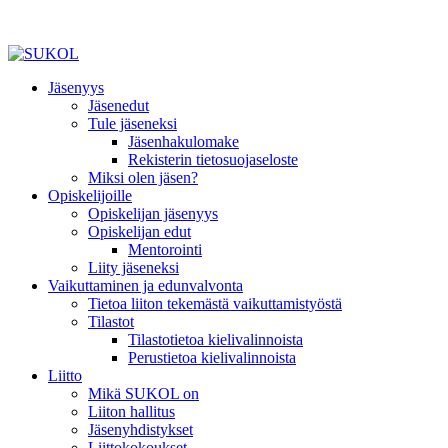
Jäsenyys
Jäsenedut
Tule jäseneksi
Jäsenhakulomake
Rekisterin tietosuojaseloste
Miksi olen jäsen?
Opiskelijoille
Opiskelijan jäsenyys
Opiskelijan edut
Mentorointi
Liity jäseneksi
Vaikuttaminen ja edunvalvonta
Tietoa liiton tekemästä vaikuttamistyöstä
Tilastot
Tilastotietoa kielivalinnoista
Perustietoa kielivalinnoista
Liitto
Mikä SUKOL on
Liiton hallitus
Jäsenyhdistykset
Liittokokoukset