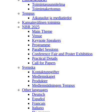
Toimintasuunnitelma
Toimintakertomus
Tempus
Aikataulut ja mediatiedot
Kansainvälinen toiminta
NBR 2025
Main Theme
Venue
Keynote Speakers
Programme
Parallel Sessions
Conference Fair and Poster Exhibition
Practical Details
Call for Papers
Svenska
Kontaktuppgifter
Medlemskapet
Produkter
Medlemstidningen Tempus
Other languages
Deutsch
Español
Français
Italiano