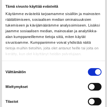
Tämä sivusto käyttää evästeitä
Helsingin kaupungin
Käytämme evästeitä tarjoamamme sisällön ja mainosten
räätälöimiseen, sosiaalisen median ominaisuuksien
tuntijakouudistus
tukemiseen ja kävijämäärämme analysoimiseen. Lisäksi
Kannanotot ja lausunnot
27.01.2026
jaamme sosiaalisen median, mainosalan ja analytiikka-
alan kumppaneillemme tietoja siitä, miten käytät
sivustoamme. Kumppanimme voivat yhdistää näitä
tietoja muihin tietoihin, joita olet antanut heille tai joita on
Ulkomaanjaksoilla oppilaat ja
kerätty, kun olet käyttänyt heidän palvelujaan.
opiskelijat kohtaavat erilaisia
Suostumuksen
kieli- ja kulttuuriympäristöjä ja
Välttämätön
valinta
kynnys käyttää kieltä
madaltuu
Mieltymykset
Blogit
16.01.2026
Tilastot