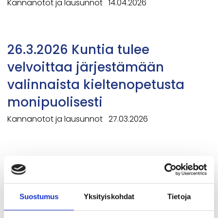
Kannanotot ja lausunnot
14.04.2026
26.3.2026 Kuntia tulee
velvoittaa järjestämään
valinnaista kieltenopetusta
monipuolisesti
Kannanotot ja lausunnot
27.03.2026
Aika laatia kansallinen
kielistrategia
Suostumus
Yksityiskohdat
Tietoja
Kannanotot ja lausunnot
05.02.2026