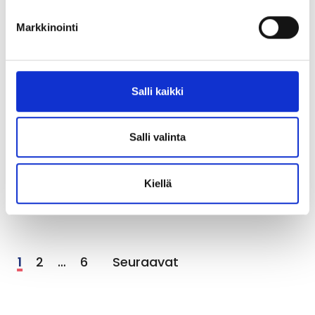
Markkinointi
Tervetuloa Educaan
Uutiset
24.11.2025
Salli kaikki
Vapaa sivistystyö on tärkeä
Salli valinta
kielikouluttaja
Blogit
19.11.2025
Kiellä
1
2
…
6
Seuraavat