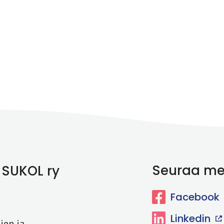
Seuraa me
 SUKOL ry
Facebook
Linkedin
ien ja