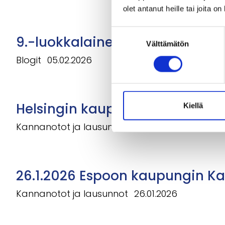
olet antanut heille tai joita o
Suostumuksen
9.-luokkalainen, ole ylpeä kie
Välttämätön
valinta
Blogit
05.02.2026
Helsingin kaupungin tuntijako
Kiellä
Kannanotot ja lausunnot
27.01.2026
26.1.2026 Espoon kaupungin Ka
Kannanotot ja lausunnot
26.01.2026