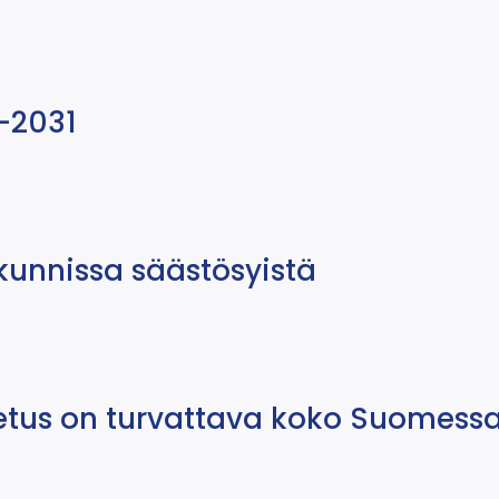
–2031
kunnissa säästösyistä
etus on turvattava koko Suomess