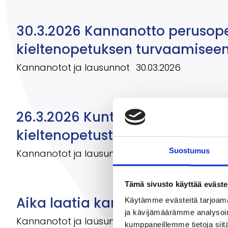
30.3.2026 Kannanotto perusopet
kieltenopetuksen turvaamisee
Kannanotot ja lausunnot
30.03.2026
26.3.2026 Kuntia tulee velvoitt
kieltenopetusta monipuolisesti
Suostumus
Kannanotot ja lausunnot
27.03.2026
Tämä sivusto käyttää eväste
Aika laatia kansallinen kielistr
Käytämme evästeitä tarjoama
ja kävijämäärämme analysoim
Kannanotot ja lausunnot
05.02.2026
kumppaneillemme tietoja siitä