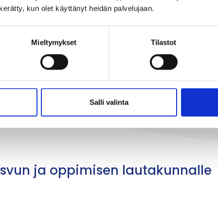
n kerätty, kun olet käyttänyt heidän palvelujaan.
lipääomastasi
Mieltymykset
Tilastot
uudistus
Salli valinta
svun ja oppimisen lautakunnalle