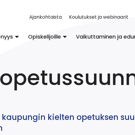
Ajankohtaista
Koulutukset ja webinaarit
enyys
Opiskelijoille
Vaikuttaminen ja edu
opetussuunn
n kaupungin kielten opetuksen su
n