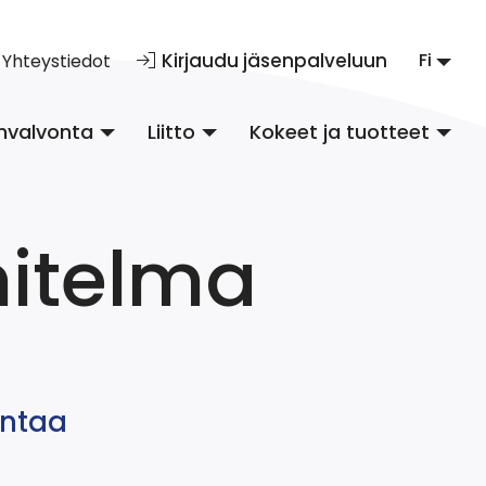
Kirjaudu jäsenpalveluun
Fi
Yhteystiedot
nvalvonta
Liitto
Kokeet ja tuotteet
itelma
untaa