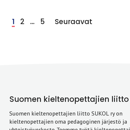
1
2
…
5
Seuraavat
Suomen kieltenopettajien liitto
Suomen kieltenopettajien liitto SUKOL ry on
kieltenopettajien oma pedagoginen järjestö ja
yhteistyöverkosto. Teemme työtä kieltenopettaj