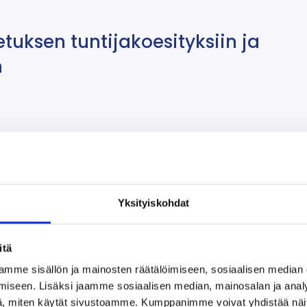
uksen tuntijakoesityksiin ja
n
aa järjestämään valinnaista
Yksityiskohdat
itä
ategia
mme sisällön ja mainosten räätälöimiseen, sosiaalisen median
iseen. Lisäksi jaamme sosiaalisen median, mainosalan ja analy
, miten käytät sivustoamme. Kumppanimme voivat yhdistää näitä t