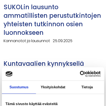
SUKOLin lausunto
ammatillisten perustutkintojen
yhteisten tutkinnon osien
luonnokseen
Kannanotot ja lausunnot
25.09.2025
Kuntavaalien kynnyksellä
kannattaa katsoa kauas
Blogit
26.03.2025
Suostumus
Yksityiskohdat
Tietoja
Kielikoulutusta tulevaisuuden
Tämä sivusto käyttää evästeitä