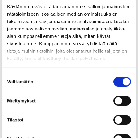
tarpeisiin
Käytämme evästeitä tarjoamamme sisällön ja mainosten
räätälöimiseen, sosiaalisen median ominaisuuksien
Blogit
13.12.2024
tukemiseen ja kävijämäärämme analysoimiseen. Lisäksi
jaamme sosiaalisen median, mainosalan ja analytiikka-
alan kumppaneillemme tietoja siitä, miten käytät
sivustoamme. Kumppanimme voivat yhdistää näitä
Kielitaito vahvistaa Suomen
tietoja muihin tietoihin, joita olet antanut heille tai joita on
turvallisuutta –
kerätty, kun olet käyttänyt heidän palvelujaan.
Språkkunskaper stärker
Suostumuksen
Finlands säkerhet
Välttämätön
valinta
Uutiset
19.11.2024
Mieltymykset
Kuntavaalitavoitteet –
Tilastot
kommunalvalsprogram