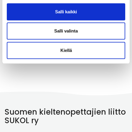
lisättävä ammatillisella toisella
asteella
Salli kaikki
Kannanotot ja lausunnot
11.05.2022
Salli valinta
Kiellä
Edelliset
1
2
3
Seuraavat
Suomen kieltenopettajien liitto
SUKOL ry