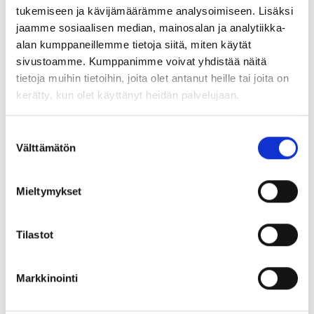
tukemiseen ja kävijämäärämme analysoimiseen. Lisäksi
Kannanotot ja lausunnot
20.03.2023
jaamme sosiaalisen median, mainosalan ja analytiikka-
alan kumppaneillemme tietoja siitä, miten käytät
sivustoamme. Kumppanimme voivat yhdistää näitä
Tukea ammatillisen toisen
tietoja muihin tietoihin, joita olet antanut heille tai joita on
kerätty, kun olet käyttänyt heidän palvelujaan.
asteen opettajille
Blogit
01.12.2022
Suostumuksen
Välttämätön
valinta
Mieltymykset
Yto-asiaa
Blogit
07.06.2022
Tilastot
Markkinointi
Ruotsin kielen opetusta