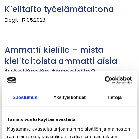
Kielitaito työelämätaitona
Blogit
17.05.2023
Ammatti kielillä – mistä
kielitaitoista ammattilaisia
työelämän tarpeisiin?
Blogit
19.04.2023
Suostumus
Yksityiskohdat
Tietoja
Suomelta puuttuu kansallinen
Tämä sivusto käyttää evästeitä
ja kansainvälinen
Käytämme evästeitä tarjoamamme sisällön ja mainosten
kielistrategia
räätälöimiseen, sosiaalisen median ominaisuuksien