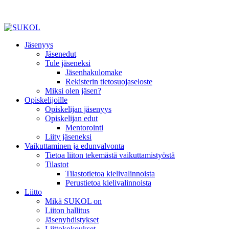
Jäsenyys
Jäsenedut
Tule jäseneksi
Jäsenhakulomake
Rekisterin tietosuojaseloste
Miksi olen jäsen?
Opiskelijoille
Opiskelijan jäsenyys
Opiskelijan edut
Mentorointi
Liity jäseneksi
Vaikuttaminen ja edunvalvonta
Tietoa liiton tekemästä vaikuttamistyöstä
Tilastot
Tilastotietoa kielivalinnoista
Perustietoa kielivalinnoista
Liitto
Mikä SUKOL on
Liiton hallitus
Jäsenyhdistykset
Liittokokoukset