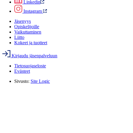
Linkedin
Instagram
Jäsenyys
Opiskelijoille
Vaikuttaminen
Liitto
Kokeet ja tuotteet
Kirjaudu jäsenpalveluun
Tietosuojaseloste
Evästeet
Sivusto:
Site Logic