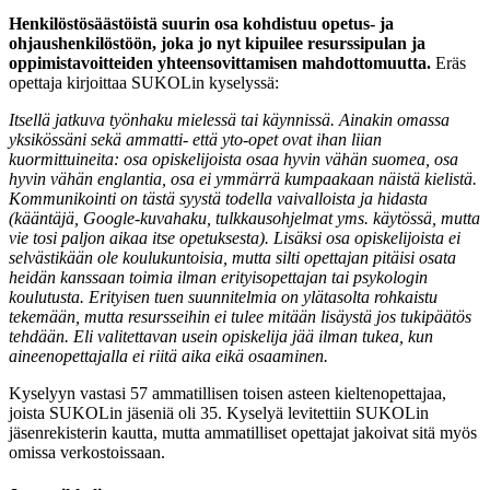
Henkilöstösäästöistä suurin osa kohdistuu opetus- ja
ohjaushenkilöstöön, joka jo nyt kipuilee resurssipulan ja
oppimistavoitteiden yhteensovittamisen mahdottomuutta.
Eräs
opettaja kirjoittaa SUKOLin kyselyssä:
Itsellä jatkuva työnhaku mielessä tai käynnissä. Ainakin omassa
yksikössäni sekä ammatti- että yto-opet ovat ihan liian
kuormittuineita: osa opiskelijoista osaa hyvin vähän suomea, osa
hyvin vähän englantia, osa ei ymmärrä kumpaakaan näistä kielistä.
Kommunikointi on tästä syystä todella vaivalloista ja hidasta
(kääntäjä, Google-kuvahaku, tulkkausohjelmat yms. käytössä, mutta
vie tosi paljon aikaa itse opetuksesta). Lisäksi osa opiskelijoista ei
selvästikään ole koulukuntoisia, mutta silti opettajan pitäisi osata
heidän kanssaan toimia ilman erityisopettajan tai psykologin
koulutusta. Erityisen tuen suunnitelmia on ylätasolta rohkaistu
tekemään, mutta resursseihin ei tulee mitään lisäystä jos tukipäätös
tehdään. Eli valitettavan usein opiskelija jää ilman tukea, kun
aineenopettajalla ei riitä aika eikä osaaminen.
Kyselyyn vastasi 57 ammatillisen toisen asteen kieltenopettajaa,
joista SUKOLin jäseniä oli 35. Kyselyä levitettiin SUKOLin
jäsenrekisterin kautta, mutta ammatilliset opettajat jakoivat sitä myös
omissa verkostoissaan.