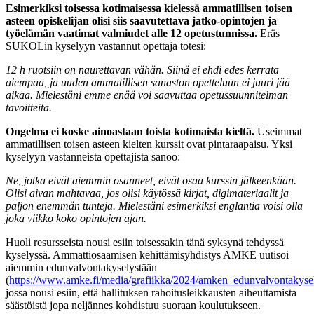
Esimerkiksi toisessa kotimaisessa kielessä ammatillisen toisen
asteen opiskelijan olisi siis saavutettava jatko-opintojen ja
työelämän vaatimat valmiudet alle 12 opetustunnissa.
Eräs
SUKOLin kyselyyn vastannut opettaja totesi:
12 h ruotsiin on naurettavan vähän. Siinä ei ehdi edes kerrata
aiempaa, ja uuden ammatillisen sanaston opetteluun ei juuri jää
aikaa. Mielestäni emme enää voi saavuttaa opetussuunnitelman
tavoitteita.
Ongelma ei koske ainoastaan toista kotimaista kieltä.
Useimmat
ammatillisen toisen asteen kielten kurssit ovat pintaraapaisu. Yksi
kyselyyn vastanneista opettajista sanoo:
Ne, jotka eivät aiemmin osanneet, eivät osaa kurssin jälkeenkään.
Olisi aivan mahtavaa, jos olisi käytössä kirjat, digimateriaalit ja
paljon enemmän tunteja. Mielestäni esimerkiksi englantia voisi olla
joka viikko koko opintojen ajan.
Huoli resursseista nousi esiin toisessakin tänä syksynä tehdyssä
kyselyssä. Ammattiosaamisen kehittämisyhdistys AMKE uutisoi
aiemmin edunvalvontakyselystään
(
https://www.amke.fi/media/grafiikka/2024/amken_edunvalvontakys
jossa nousi esiin, että hallituksen rahoitusleikkausten aiheuttamista
säästöistä jopa neljännes kohdistuu suoraan koulutukseen.