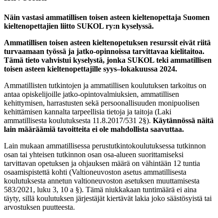
Näin vastasi ammatillisen toisen asteen kieltenopettaja Suomen
kieltenopettajien liitto SUKOL ry:n kyselyssä.
Ammatillisen toisen asteen kieltenopetuksen resurssit eivät riitä
turvaamaan työssä ja jatko-opinnoissa tarvittavaa kielitaitoa.
Tämä tieto vahvistui kyselystä, jonka SUKOL teki ammatillisen
toisen asteen kieltenopettajille syys–lokakuussa 2024.
Ammatillisten tutkintojen ja ammatillisen koulutuksen tarkoitus on
antaa opiskelijoille jatko-opintovalmiuksien, ammatillisen
kehittymisen, harrastusten sekä persoonallisuuden monipuolisen
kehittämisen kannalta tarpeellisia tietoja ja taitoja (Laki
ammatillisesta koulutuksesta 11.8.2017/531 2§).
Käytännössä näitä
lain määräämiä tavoitteita ei ole mahdollista saavuttaa.
Lain mukaan ammatillisessa perustutkintokoulutuksessa tutkinnon
osan tai yhteisen tutkinnon osan osa-alueen suorittamiseksi
tarvittavan opetuksen ja ohjauksen määrä on vähintään 12 tuntia
osaamispistettä kohti (Valtioneuvoston asetus ammatillisesta
koulutuksesta annetun valtioneuvoston asetuksen muuttamisesta
583/2021, luku 3, 10 a §). Tämä niukkakaan tuntimäärä ei aina
täyty, sillä koulutuksen järjestäjät kiertävät lakia joko säästösyistä tai
arvostuksen puutteesta.