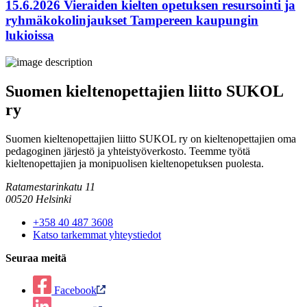
15.6.2026 Vieraiden kielten opetuksen resursointi ja
ryhmäkokolinjaukset Tampereen kaupungin
lukioissa
Suomen kieltenopettajien liitto SUKOL
ry
Suomen kieltenopettajien liitto SUKOL ry on kieltenopettajien oma
pedagoginen järjestö ja yhteistyöverkosto. Teemme työtä
kieltenopettajien ja monipuolisen kieltenopetuksen puolesta.
Ratamestarinkatu 11
00520 Helsinki
+358 40 487 3608
Katso tarkemmat yhteystiedot
Seuraa meitä
Facebook