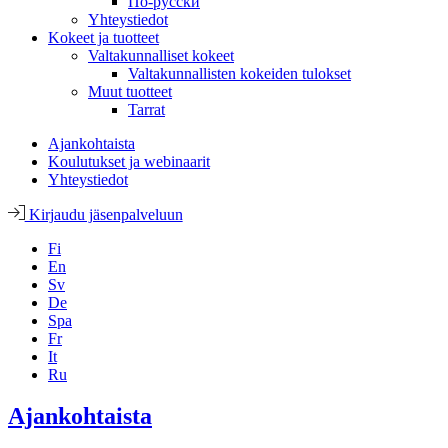
По-русски
Yhteystiedot
Kokeet ja tuotteet
Valtakunnalliset kokeet
Valtakunnallisten kokeiden tulokset
Muut tuotteet
Tarrat
Ajankohtaista
Koulutukset ja webinaarit
Yhteystiedot
Kirjaudu jäsenpalveluun
Fi
En
Sv
De
Spa
Fr
It
Ru
Ajankohtaista