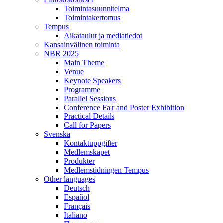
Toimintasuunnitelma
Toimintakertomus
Tempus
Aikataulut ja mediatiedot
Kansainvälinen toiminta
NBR 2025
Main Theme
Venue
Keynote Speakers
Programme
Parallel Sessions
Conference Fair and Poster Exhibition
Practical Details
Call for Papers
Svenska
Kontaktuppgifter
Medlemskapet
Produkter
Medlemstidningen Tempus
Other languages
Deutsch
Español
Français
Italiano