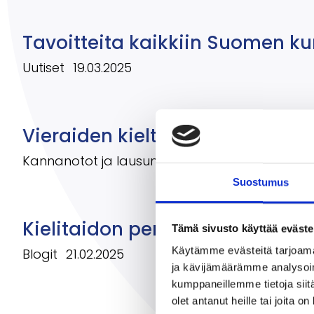
Tavoitteita kaikkiin Suomen ku
Uutiset
19.03.2025
Vieraiden kielten opiskelun j
Kannanotot ja lausunnot
25.02.2025
Suostumus
Kielitaidon perusta rakenneta
Tämä sivusto käyttää eväste
Käytämme evästeitä tarjoama
Blogit
21.02.2025
ja kävijämäärämme analysoim
kumppaneillemme tietoja siitä
olet antanut heille tai joita o