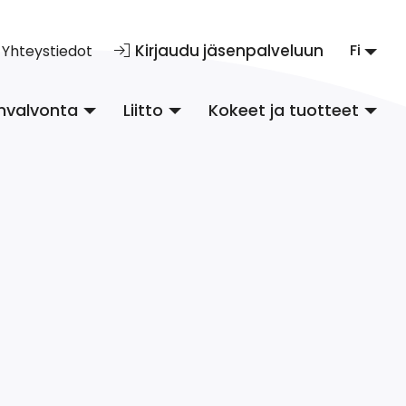
Kirjaudu jäsenpalveluun
Fi
Yhteystiedot
nvalvonta
Liitto
Kokeet ja tuotteet