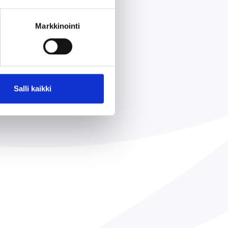
rassa!
Markkinointi
Salli kaikki