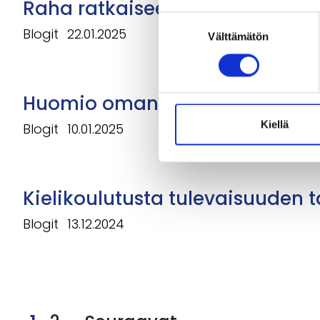
Raha ratkaisee – pedagoginen
Suostumuksen
Blogit
22.01.2025
Välttämätön
valinta
Huomio oman äidinkielen ope
Kiellä
Blogit
10.01.2025
Kielikoulutusta tulevaisuuden t
Blogit
13.12.2024