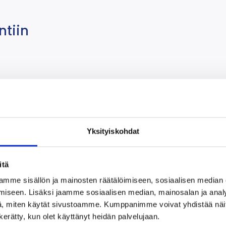
ntiin
a osaamisen taso Suomessa
Yksityiskohdat
an alakoulussa
itä
mme sisällön ja mainosten räätälöimiseen, sosiaalisen median
iseen. Lisäksi jaamme sosiaalisen median, mainosalan ja analy
, miten käytät sivustoamme. Kumppanimme voivat yhdistää näitä t
n kerätty, kun olet käyttänyt heidän palvelujaan.