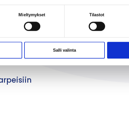
 vapaus ja täydennyskoulutus vaa
Mieltymykset
Tilastot
tukseen
Salli valinta
arpeisiin