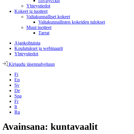
По-русски
Yhteystiedot
Kokeet ja tuotteet
Valtakunnalliset kokeet
Valtakunnallisten kokeiden tulokset
Muut tuotteet
Tarrat
Ajankohtaista
Koulutukset ja webinaarit
Yhteystiedot
Kirjaudu jäsenpalveluun
Fi
En
Sv
De
Spa
Fr
It
Ru
Avainsana:
kuntavaalit