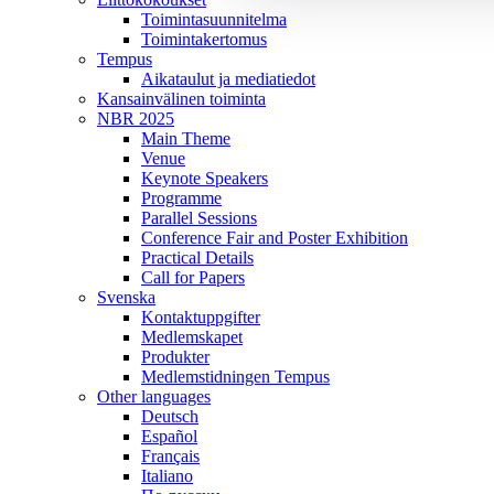
Toimintasuunnitelma
Toimintakertomus
Tempus
Aikataulut ja mediatiedot
Kansainvälinen toiminta
NBR 2025
Main Theme
Venue
Keynote Speakers
Programme
Parallel Sessions
Conference Fair and Poster Exhibition
Practical Details
Call for Papers
Svenska
Kontaktuppgifter
Medlemskapet
Produkter
Medlemstidningen Tempus
Other languages
Deutsch
Español
Français
Italiano