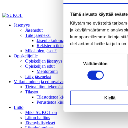
Tämä sivusto käyttää eväste
Käytämme evästeitä tarjoama
Jäsenyys
ja kävijämäärämme analysoim
Jäsenedut
Tule jäseneksi
kumppaneillemme tietoja siitä
Jäsenhakulomake
olet antanut heille tai joita o
Rekisterin tietosuojaseloste
Miksi olen jäsen?
Opiskelijoille
Suostumuksen
Opiskelijan jäsenyys
Välttämätön
valinta
Opiskelijan edut
Mentorointi
Liity jäseneksi
Vaikuttaminen ja edunvalvonta
Tietoa liiton tekemästä vaikuttamistyöstä
Tilastot
Tilastotietoa kielivalinnoista
Kiellä
Perustietoa kielivalinnoista
Liitto
Mikä SUKOL on
Liiton hallitus
Jäsenyhdistykset
Liittokokoukset