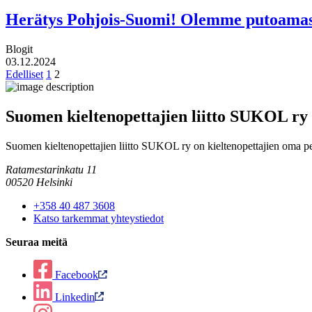
Herätys Pohjois-Suomi! Olemme putoamass
Blogit
03.12.2024
Edelliset
1
2
Suomen kieltenopettajien liitto SUKOL ry
Suomen kieltenopettajien liitto SUKOL ry on kieltenopettajien oma pe
Ratamestarinkatu 11
00520 Helsinki
+358 40 487 3608
Katso tarkemmat yhteystiedot
Seuraa meitä
Facebook
Linkedin