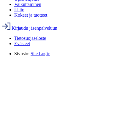
Vaikuttaminen
Liitto
Kokeet ja tuotteet
Kirjaudu jäsenpalveluun
Tietosuojaseloste
Evästeet
Sivusto:
Site Logic