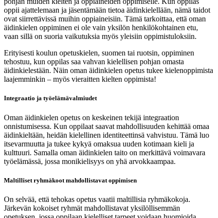
pohjan muiden kielten ja oppiaineiden oppimiselle. Kun oppilas
oppii ajattelemaan ja jäsentämään tietoa äidinkielellään, nämä taidot
ovat siirrettävissä muihin oppiaineisiin. Tämä tarkoittaa, että oman
äidinkielen oppiminen ei ole vain yksilön henkilökohtainen etu,
vaan sillä on suoria vaikutuksia myös yleisiin oppimistuloksiin.
Erityisesti koulun opetuskielen, suomen tai ruotsin, oppiminen
tehostuu, kun oppilas saa vahvan kielellisen pohjan omasta
äidinkielestään. Näin oman äidinkielen opetus tukee kielenoppimista
laajemminkin – myös vieraitten kielten oppimista!
Integraatio ja työelämävalmiudet
Oman äidinkielen opetus on keskeinen tekijä integraation
onnistumisessa. Kun oppilaat saavat mahdollisuuden kehittää omaa
äidinkieltään, heidän kielellinen identiteettinsä vahvistuu. Tämä luo
itsevarmuutta ja tukee kykyä omaksua uuden kotimaan kieli ja
kulttuuri. Samalla oman äidinkielen taito on merkittävä voimavara
työelämässä, jossa monikielisyys on yhä arvokkaampaa.
Maltilliset ryhmäkoot mahdollistavat oppimisen
On selvää, että tehokas opetus vaatii maltillisia ryhmäkokoja.
Järkevän kokoiset ryhmät mahdollistavat yksilöllisemmän
opetuksen, jossa oppilaan kielelliset tarpeet voidaan huomioida