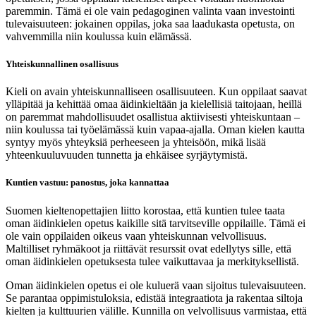
paremmin. Tämä ei ole vain pedagoginen valinta vaan investointi
tulevaisuuteen: jokainen oppilas, joka saa laadukasta opetusta, on
vahvemmilla niin koulussa kuin elämässä.
Yhteiskunnallinen osallisuus
Kieli on avain yhteiskunnalliseen osallisuuteen. Kun oppilaat saavat
ylläpitää ja kehittää omaa äidinkieltään ja kielellisiä taitojaan, heillä
on paremmat mahdollisuudet osallistua aktiivisesti yhteiskuntaan –
niin koulussa tai työelämässä kuin vapaa-ajalla. Oman kielen kautta
syntyy myös yhteyksiä perheeseen ja yhteisöön, mikä lisää
yhteenkuuluvuuden tunnetta ja ehkäisee syrjäytymistä.
Kuntien vastuu: panostus, joka kannattaa
Suomen kieltenopettajien liitto korostaa, että kuntien tulee taata
oman äidinkielen opetus kaikille sitä tarvitseville oppilaille. Tämä ei
ole vain oppilaiden oikeus vaan yhteiskunnan velvollisuus.
Maltilliset ryhmäkoot ja riittävät resurssit ovat edellytys sille, että
oman äidinkielen opetuksesta tulee vaikuttavaa ja merkityksellistä.
Oman äidinkielen opetus ei ole kuluerä vaan sijoitus tulevaisuuteen.
Se parantaa oppimistuloksia, edistää integraatiota ja rakentaa siltoja
kielten ja kulttuurien välille. Kunnilla on velvollisuus varmistaa, että