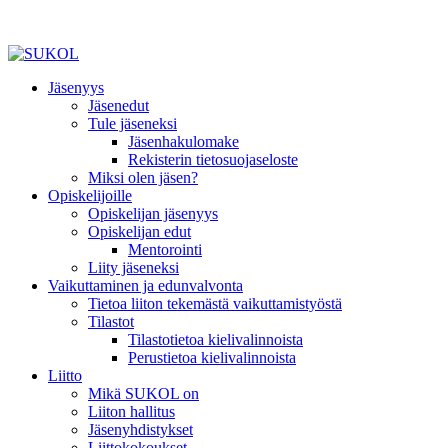
Jäsenyys
Jäsenedut
Tule jäseneksi
Jäsenhakulomake
Rekisterin tietosuojaseloste
Miksi olen jäsen?
Opiskelijoille
Opiskelijan jäsenyys
Opiskelijan edut
Mentorointi
Liity jäseneksi
Vaikuttaminen ja edunvalvonta
Tietoa liiton tekemästä vaikuttamistyöstä
Tilastot
Tilastotietoa kielivalinnoista
Perustietoa kielivalinnoista
Liitto
Mikä SUKOL on
Liiton hallitus
Jäsenyhdistykset
Liittokokoukset