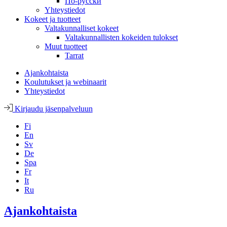
По-русски
Yhteystiedot
Kokeet ja tuotteet
Valtakunnalliset kokeet
Valtakunnallisten kokeiden tulokset
Muut tuotteet
Tarrat
Ajankohtaista
Koulutukset ja webinaarit
Yhteystiedot
Kirjaudu jäsenpalveluun
Fi
En
Sv
De
Spa
Fr
It
Ru
Ajankohtaista