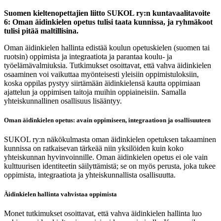
Suomen kieltenopettajien liitto SUKOL ry:n kuntavaalitavoite
6: Oman äidinkielen opetus tulisi taata kunnissa, ja ryhmäkoot
tulisi pitää maltillisina.
Oman äidinkielen hallinta edistää koulun opetuskielen (suomen tai
ruotsin) oppimista ja integraatiota ja parantaa koulu- ja
työelämävalmiuksia. Tutkimukset osoittavat, että vahva äidinkielen
osaaminen voi vaikuttaa myönteisesti yleisiin oppimistuloksiin,
koska oppilas pystyy siirtämään äidinkielensä kautta oppimiaan
ajattelun ja oppimisen taitoja muihin oppiaineisiin. Samalla
yhteiskunnallinen osallisuus lisääntyy.
Oman äidinkielen opetus: avain oppimiseen, integraatioon ja osallisuuteen
SUKOL ry:n näkökulmasta oman äidinkielen opetuksen takaaminen
kunnissa on ratkaisevan tärkeää niin yksilöiden kuin koko
yhteiskunnan hyvinvoinnille. Oman äidinkielen opetus ei ole vain
kulttuurisen identiteetin säilyttämistä; se on myös perusta, joka tukee
oppimista, integraatiota ja yhteiskunnallista osallisuutta.
Äidinkielen hallinta vahvistaa oppimista
Monet tutkimukset osoittavat, että vahva äidinkielen hallinta luo