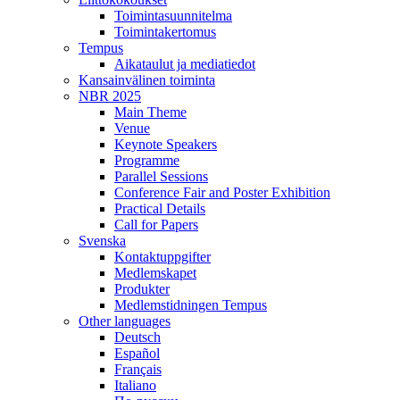
Toimintasuunnitelma
Toimintakertomus
Tempus
Aikataulut ja mediatiedot
Kansainvälinen toiminta
NBR 2025
Main Theme
Venue
Keynote Speakers
Programme
Parallel Sessions
Conference Fair and Poster Exhibition
Practical Details
Call for Papers
Svenska
Kontaktuppgifter
Medlemskapet
Produkter
Medlemstidningen Tempus
Other languages
Deutsch
Español
Français
Italiano