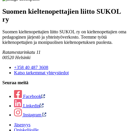
Suomen kieltenopettajien liitto SUKOL
ry
Suomen kieltenopettajien liitto SUKOL ry on kieltenopettajien oma
pedagoginen järjestö ja yhteistyöverkosto. Teemme työtä
kieltenopettajien ja monipuolisen kieltenopetuksen puolesta.
Ratamestarinkatu 11
00520 Helsinki
+358 40 487 3608
Katso tarkemmat yhteystiedot
Seuraa meitä
Facebook
Linkedin
Instagram
Jäsenyys
Opiskelijoille