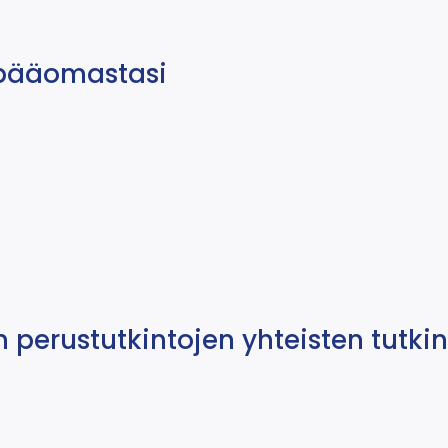
lipääomastasi
 perustutkintojen yhteisten tutki