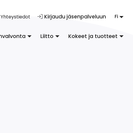
Kirjaudu jäsenpalveluun
Fi
Yhteystiedot
nvalvonta
Liitto
Kokeet ja tuotteet