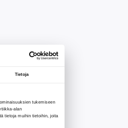
Tietoja
 ominaisuuksien tukemiseen
tiikka-alan
ietoja muihin tietoihin, joita