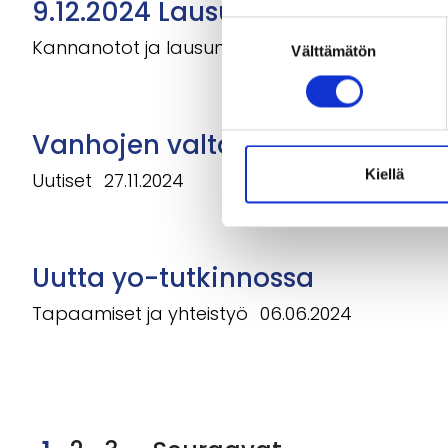
9.12.2024 Lausunto perusopetu
Suostumuksen
Kannanotot ja lausunnot
09.12.2024
Välttämätön
valinta
Vanhojen valtakunnallisten kok
Kiellä
Uutiset
27.11.2024
Uutta yo-tutkinnossa
Tapaamiset ja yhteistyö
06.06.2024