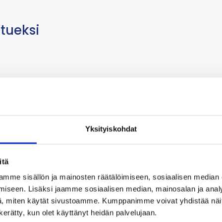
tueksi
on ja suullisiin yo-tehtäviin
Yksityiskohdat
a osaamisen taso Suomessa
itä
mme sisällön ja mainosten räätälöimiseen, sosiaalisen median
iseen. Lisäksi jaamme sosiaalisen median, mainosalan ja analy
, miten käytät sivustoamme. Kumppanimme voivat yhdistää näitä t
n kerätty, kun olet käyttänyt heidän palvelujaan.