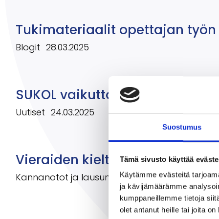
Tukimateriaalit opettajan työn 
Blogit
28.03.2025
SUKOL vaikuttaa peruskouluvisio
Uutiset
24.03.2025
Suostumus
Vieraiden kielten opiskelun j
Tämä sivusto käyttää eväste
Käytämme evästeitä tarjoama
Kannanotot ja lausunnot
25.02.2025
ja kävijämäärämme analysoim
kumppaneillemme tietoja siitä
olet antanut heille tai joita o