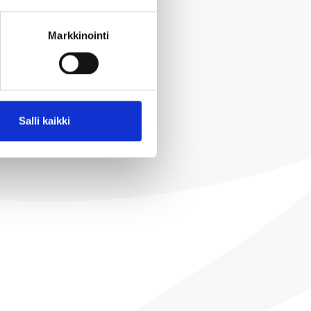
sta
Markkinointi
Salli kaikki