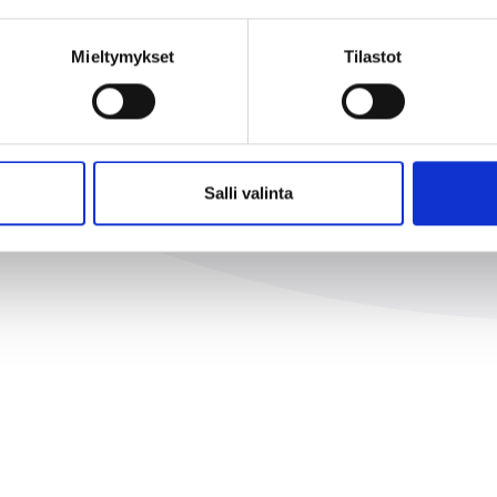
ksen opetussuunnitelman perustei
Mieltymykset
Tilastot
eiden audiolinkit
Salli valinta