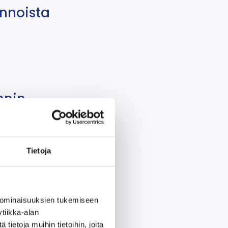
nnoista
nnin
Tietoja
 ominaisuuksien tukemiseen
tiikka-alan
ietoja muihin tietoihin, joita