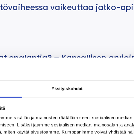
tövaiheessa vaikeuttaa jatko-opi
at englantia? – Kansallisen arvioi
Yksityiskohdat
itä
mme sisällön ja mainosten räätälöimiseen, sosiaalisen median
iseen. Lisäksi jaamme sosiaalisen median, mainosalan ja analy
, miten käytät sivustoamme. Kumppanimme voivat yhdistää näitä t