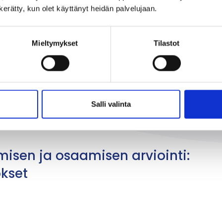
n kerätty, kun olet käyttänyt heidän palvelujaan.
Mieltymykset
Tilastot
isilta vaaditaan?
Salli valinta
isen ja osaamisen arviointi:
okset