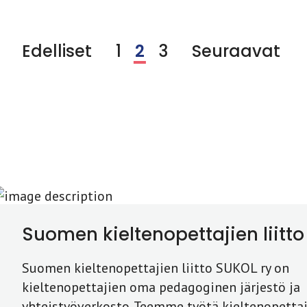
Edelliset
1
2
3
Seuraavat
Suomen kieltenopettajien liitto
Suomen kieltenopettajien liitto SUKOL ry on
kieltenopettajien oma pedagoginen järjestö ja
yhteistyöverkosto. Teemme työtä kieltenopettaj