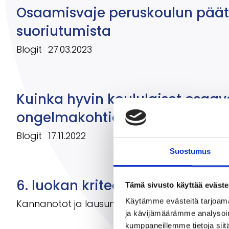
Osaamisvaje peruskoulun päät
suoriutumista
Blogit
27.03.2023
Kuinka hyvin koululaiset osaav
ongelmakohtia
Blogit
17.11.2022
Suostumus
6. luokan kriteerit
Tämä sivusto käyttää eväste
Käytämme evästeitä tarjoama
Kannanotot ja lausunnot
21.09.2022
ja kävijämäärämme analysoim
kumppaneillemme tietoja siitä