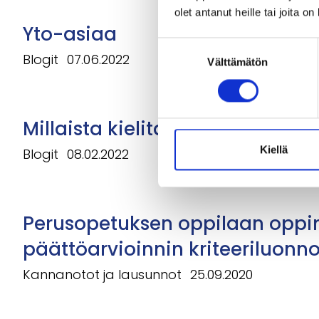
olet antanut heille tai joita o
Yto-asiaa
Suostumuksen
Blogit
07.06.2022
Välttämätön
valinta
Millaista kielitaitoa ammattila
Kiellä
Blogit
08.02.2022
Perusopetuksen oppilaan oppim
päättöarvioinnin kriteeriluonn
Kannanotot ja lausunnot
25.09.2020