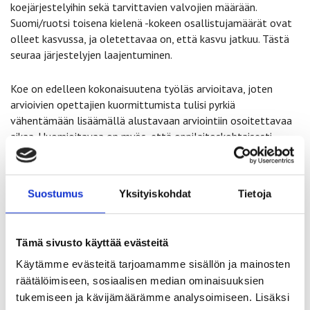
koejärjestelyihin sekä tarvittavien valvojien määrään.
Suomi/ruotsi toisena kielenä -kokeen osallistujamäärät ovat
olleet kasvussa, ja oletettavaa on, että kasvu jatkuu. Tästä
seuraa järjestelyjen laajentuminen.
Koe on edelleen kokonaisuutena työläs arvioitava, joten
arvioivien opettajien kuormittumista tulisi pyrkiä
vähentämään lisäämällä alustavaan arviointiin osoitettavaa
aikaa. Huomioitavaa on myös, että oppilaitoskohtaisesti
alustavasta arvioinnista maksettavat korvaukset vaihtelevat
huomattavasti käytettävissä olevan resurssin mukaan. Lisäksi
voisi kohtuullistaa vaatimusta siitä, että kaikki suomi tai
Suostumus
Yksityiskohdat
Tietoja
ruotsi toisena kielenä ja kirjallisuus -kokeiden suoritukset on
arvosteltava alustavasti lukiossa, vaikka oppilaitoksessa ei
olisikaan omaa suomi tai ruotsi toisena kielenä ja kirjallisuus -
Tämä sivusto käyttää evästeitä
oppimäärän opettajaa, tai ainakin huomioida tämän tyyppinen
tilanne esimerkiksi mahdollistamalla lisäaikaa alustavaan
Käytämme evästeitä tarjoamamme sisällön ja mainosten
arviointiin erillisestä anomuksesta.
räätälöimiseen, sosiaalisen median ominaisuuksien
tukemiseen ja kävijämäärämme analysoimiseen. Lisäksi