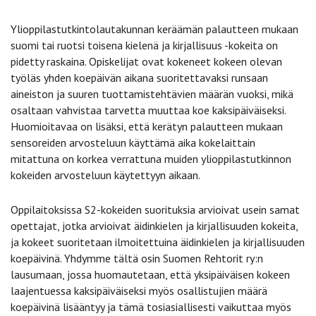
Ylioppilastutkintolautakunnan keräämän palautteen mukaan
suomi tai ruotsi toisena kielenä ja kirjallisuus -kokeita on
pidetty raskaina. Opiskelijat ovat kokeneet kokeen olevan
työläs yhden koepäivän aikana suoritettavaksi runsaan
aineiston ja suuren tuottamistehtävien määrän vuoksi, mikä
osaltaan vahvistaa tarvetta muuttaa koe kaksipäiväiseksi.
Huomioitavaa on lisäksi, että kerätyn palautteen mukaan
sensoreiden arvosteluun käyttämä aika kokelaittain
mitattuna on korkea verrattuna muiden ylioppilastutkinnon
kokeiden arvosteluun käytettyyn aikaan.
Oppilaitoksissa S2-kokeiden suorituksia arvioivat usein samat
opettajat, jotka arvioivat äidinkielen ja kirjallisuuden kokeita,
ja kokeet suoritetaan ilmoitettuina äidinkielen ja kirjallisuuden
koepäivinä. Yhdymme tältä osin Suomen Rehtorit ry:n
lausumaan, jossa huomautetaan, että yksipäiväisen kokeen
laajentuessa kaksipäiväiseksi myös osallistujien määrä
koepäivinä lisääntyy ja tämä tosiasiallisesti vaikuttaa myös