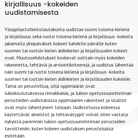
kirjallisuus -kokeiden
uudistamisesta
Ylioppilastutkintolautakunta uudistaa suomi toisena kielenä
ja kirjallisuus sekä ruotsi toisena kielenä ja kirjallisuus -kokeita
jakamalla yksipäiväiset kokeet kahdelle päivälle kuten
suomen tai ruotsin kielen äidinkielen ja kirjallisuuden kokeet
ovat. Muutosehdotukset koskevat osittain myös kokeiden
rakennetta, tehtäviä ja arviointikriteerejä, ja uudistus lähentää
näin suomi tai ruotsi toisena kielenä ja kirjallisuus -kokeita
suomen tai ruotsin kielen äidinkielen ja kirjallisuuden kokeisiin.
Tämä on perusteltua, sillä oppimäärät ovat
lukiokoulutuksessa rinnakkaisia, ja lukion opetussuunnitelman
perusteiden uudistuksissa oppimäärien rakenteet ja sisällöt
ovat myös lähentyneet toisiaan. Uudistetussa kokeessa
käytettävät aineistot ja tehtävätyypit voivat siten vastata
nykyistä paremmin lukion opetussuunnitelman perusteiden
tavoitteisiin, kuten kokeen uudistuksen perusteluissa
esitetään.