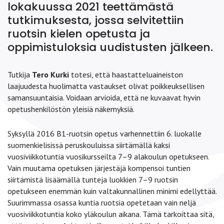
lokakuussa 2021 teettämästä
tutkimuksesta, jossa selvitettiin
ruotsin kielen opetusta ja
oppimistuloksia uudistusten jälkeen.
Tutkija
Tero Kurki
totesi, että haastatteluaineiston
laajuudesta huolimatta vastaukset olivat poikkeuksellisen
samansuuntaisia. Voidaan arvioida, että ne kuvaavat hyvin
opetushenkilöstön yleisiä näkemyksiä.
Syksyllä 2016 B1-ruotsin opetus varhennettiin 6. luokalle
suomenkielisissä peruskouluissa siirtämällä kaksi
vuosiviikkotuntia vuosikursseilta 7–9 alakoulun opetukseen.
Vain muutama opetuksen järjestäjä kompensoi tuntien
siirtämistä lisäämällä tunteja luokkien 7–9 ruotsin
opetukseen enemmän kuin valtakunnallinen minimi edellyttää.
Suurimmassa osassa kuntia ruotsia opetetaan vain neljä
vuosiviikkotuntia koko yläkoulun aikana. Tämä tarkoittaa sitä,