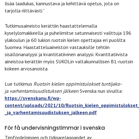
lisää laadukas, kannustava ja kehittävä opetus, jota on
tarjolla riittävästi.”
Tutkimusaineisto kerättiin haastattelemalla
kyselylomakkeella ja puhelimitse satunnaisesti valittuja 196
yläkoulun ja 60 lukion ruotsin kielen opettajaa eri puolilta
Suomea. Haastatteluaineiston vastauksille tehtiin
sisällönanalyysi ja kvantitatiivinen analyysi. Kvantitatiivista
aineistoa kerättiin myös SUKOLin valtakunnallisen B1-ruotsin
kokeen arvosanoista.
Lue tutkimus
Ruotsin kielen oppimistulokset tuntijako-
ja
varhentamisuudistuksen jälkeen
Svenska nun sivuilta:
https://svenskanu.fi/wp-
content/uploads/2021/10/Ruotsin_kielen_oppimistulokset_
_ja_varhentamisuudistuksen_jalkeen.pdf
För få undervisningstimmar i svenska
Timfördelningen och tidigareläggandet av