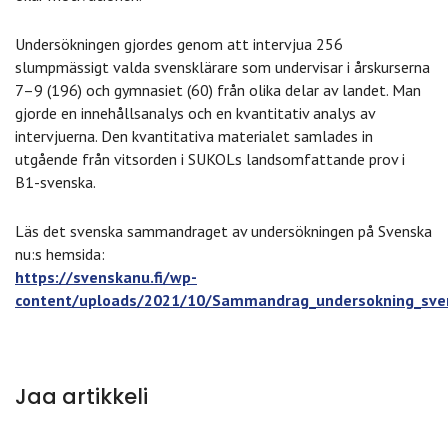
Undersökningen gjordes genom att intervjua 256
slumpmässigt valda svensklärare som undervisar i årskurserna
7–9 (196) och gymnasiet (60) från olika delar av landet. Man
gjorde en innehållsanalys och en kvantitativ analys av
intervjuerna. Den kvantitativa materialet samlades in
utgående från vitsorden i SUKOLs landsomfattande prov i
B1-svenska.
Läs det svenska sammandraget av undersökningen på Svenska
nu:s hemsida:
https://svenskanu.fi/wp-
content/uploads/2021/10/Sammandrag_undersokning_sven
Jaa artikkeli