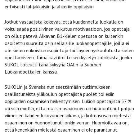
erityisesti lahjakkaisiin ja ahkeriin oppilaisiin.
Jotkut vastaajista kokevat, että kuudennella luokalla on
voitu saada positiivinen vaikutus motivaatioon, jos opettaja
on ollut pätevä. Alkavan B1-kielen opetusta on kuitenkin
osoitettu suurelta osin sellaisille luokanopettajille, joilla ei
ole kielen erikoistumisopintoja tai täydennyskoulutusta kielen
opettamiseen. Tämä kävi ilmi toisen kyselyn tuloksista, jonka
SUKOL toteutti tänä syksynä OAJ:n ja Suomen
Luokanopettajien kanssa.
SUKOLin ja Svenska nun teettämään tutkimukseen
osallistuneista yläkoulun opettajista puolet toi esiin
oppilaiden osaamisen heikentymisen. Lukion opettajista 57 %
oli sitä mieltä, että ruotsin osaaminen on huonontunut paljon
viimeisen kahden lukuvuoden aikana, ja kolmasosan mielestä
osaaminen on huonontunut jonkin verran. Huomioitavaa on,
että kenenkään mielestä osaaminen ei ole parantunut.