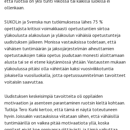
että ruotsia on yksi tunti viikossa tai kaikilla luokilla ei
ollenkaan.
SUKOLin ja Svenska nun tutkimuksessa lähes 75 %
opettajista kritisoi voimakkaasti opetustuntien siirtoa
yläkoulusta alakouluun ja yläkoulun vähäisiä opetustunteja
uudistuksen jälkeen. Monissa vastauksissa todetaan, että
vähäisen tuntimäärän ja jaksojärjestelmän aiheuttamien
opetustaukojen takia opetus joudutaan monesti aloittamaan
alusta tai se ei etene käytännössä yhtään. Vastausten mukaan
yläkoulussa pitäisi olla vähintään kaksi vuosiviikkotuntia
jokaisella vuosiluokalla, jotta opetussuunnitelman tavoitteet
voitaisiin saavuttaa.
Uudistuksen keskeisimpiä tavoitteita oli oppilaiden
motivaation ja asenteen parantaminen ruotsin kieltä kohtaan.
Tutkija Tero Kurki kertoo, että tämä ei näytä toteutuneen
hyvin. Joissakin vastauksissa viitataan siihen, että vähäisillä
tuntimäärillä on vaikea pitää motivaatiota yllä, koska
oppilaat eivät koe oppivansa riittävästi, ja tämä vaikuttaa