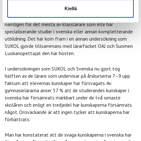
En del av de som svarade på frågorna påstår att man hade
Kiellä
kunnat få en positiv inverkan på sjätte klassen om läraren
hade varit behörig. Undervisningen av B1-svenska ges
nämligen för det mesta av klasslärare som inte har
specialiserande studier i svenska eller annan kompletterande
utbildning. Det här kom fram i en annan undersökning som
SUKOL gjorde tillsammans med lärarfacket OAJ och Suomen
Luokanopettajat den här hösten.
I undersökningen som SUKOL och Svenska nu gjort tog
hälften av de lärare som undervisar på årskurserna 7–9 upp
faktum att elevernas kunskaper har försvagats. Av
gymnasielärarna anser 57 % att de studerandes kunskaper i
svenska har försämrats märkbart under de två senaste
skolåren och enligt en tredjedel har kunskaperna försämrats
något. Oroväckande är att ingen tycker att kunskaperna har
förbättrats.
Man har konstaterat att de svaga kunskaperna i svenska har