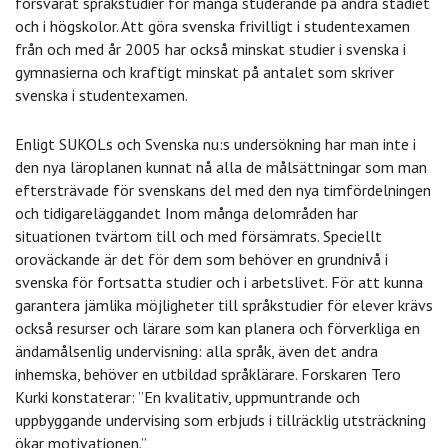
försvårat språkstudier för många studerande på andra stadiet
och i högskolor. Att göra svenska frivilligt i studentexamen
från och med år 2005 har också minskat studier i svenska i
gymnasierna och kraftigt minskat på antalet som skriver
svenska i studentexamen.
Enligt SUKOLs och Svenska nu:s undersökning har man inte i
den nya läroplanen kunnat nå alla de målsättningar som man
eftersträvade för svenskans del med den nya timfördelningen
och tidigareläggandet Inom många delområden har
situationen tvärtom till och med försämrats. Speciellt
oroväckande är det för dem som behöver en grundnivå i
svenska för fortsatta studier och i arbetslivet. För att kunna
garantera jämlika möjligheter till språkstudier för elever krävs
också resurser och lärare som kan planera och förverkliga en
ändamålsenlig undervisning: alla språk, även det andra
inhemska, behöver en utbildad språklärare. Forskaren Tero
Kurki konstaterar: ”En kvalitativ, uppmuntrande och
uppbyggande undervising som erbjuds i tillräcklig utsträckning
ökar motivationen.”