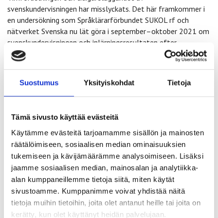
svenskundervisningen har misslyckats. Det här framkommer i
en undersökning som Språklärarförbundet SUKOL rf och
nätverket Svenska nu lät göra i september–oktober 2021 om
svenskundervisningen och inlärningsresultaten efter
tidigareläggandet. Forskaren
Tero Kurki
konstaterar att trots
bredden av intervjuer var svaren förvånansvärt lika. Man kan
därför anta att de ger en rättvis bild av
Suostumus
Yksityiskohdat
Tietoja
undervinsingspersonalens åsikter i ämnet.
På hösten 2016 tidigarelades svenskundervisningen i B1-
Tämä sivusto käyttää evästeitä
svenska i finskspråkiga skolor så att två årsveckotimmar
Käytämme evästeitä tarjoamamme sisällön ja mainosten
flyttades från årskurserna 7–9 till årskurs 6. Endast ett fåtal
undervisningsanordnare kompenserade timmarna i de högre
räätälöimiseen, sosiaalisen median ominaisuuksien
årskurserna genom att lägga till fler timmar i svenska än vad
tukemiseen ja kävijämäärämme analysoimiseen. Lisäksi
minimiantalet timmar nationellt kräver. I de flesta kommuner
jaamme sosiaalisen median, mainosalan ja analytiikka-
undervisas svenska endast fyra årsveckotimmar i årskurserna
alan kumppaneillemme tietoja siitä, miten käytät
7–9. Det här betyder i praktiken att svenska undervisas en
sivustoamme. Kumppanimme voivat yhdistää näitä
timme i veckan eller inte alls under vissa perioder.
tietoja muihin tietoihin, joita olet antanut heille tai joita on
kerätty, kun olet käyttänyt heidän palvelujaan.