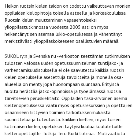
Heikon ruotsin kielen taidon on todettu vaikeuttavan monien
oppilaiden kieliopintoja toisella asteella ja korkeakouluissa.
Ruotsin kielen muuttaminen vapaaehtoiseksi
ylioppilastutkinnossa vuodesta 2005 asti on myös
heikentänyt sen asemaa lukio-opetuksessa ja vähentänyt
merkittävästi ylioppilaskokeeseen osallistuvien määrää.
SUKOL ry:n ja Svenska nu -verkoston teettämän tutkimuksen
tulosten valossa uuden opetussuunnitelman tuntijako- ja
varhentamisuudistuksella ei ole saavutettu kaikkia ruotsin
kielen opetukselle asetettuja tavoitteita ja monella osa-
alueella on menty jopa huonompaan suuntaan. Erityistä
huolta herättää jatko-opinnoissa ja työelämässä ruotsia
tarvitsevien peruskielitaito. Oppilaiden tasa-arvoinen asema
kieltenopetuksessa vaatii myös opetusresurssien ja opettajien
osaamiseen liittyvien toimien tarkoituksenmukaista
suunnittelua ja toteutusta: kaikkien kielten, myös toisen
kotimaisen kielen, opetuksen täytyisi kuulua koulutetuille
kieltenopettajille. Tutkija Tero Kurki toteaa: ”Motivaatiota