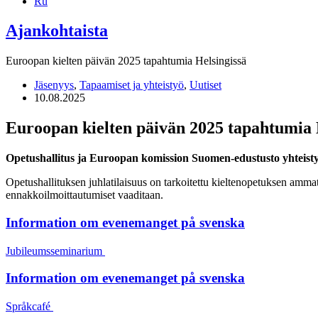
Ru
Ajankohtaista
Euroopan kielten päivän 2025 tapahtumia Helsingissä
Jäsenyys
,
Tapaamiset ja yhteistyö
,
Uutiset
10.08.2025
Euroopan kielten päivän 2025 tapahtumia 
Opetushallitus ja Euroopan komission Suomen-edustusto yhteistyö
Opetushallituksen juhlatilaisuus on tarkoitettu kieltenopetuksen ammatti
ennakkoilmoittautumiset vaaditaan.
Information om evenemanget på svenska
Jubileumsseminarium
Information om evenemanget på svenska
Språkcafé