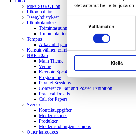
Liitto
olet antanut heille tai joita o
Mikä SUKOL on
Liiton hallitus
Jäsenyhdistykset
Suostumuksen
Liittokokoukset
Välttämätön
valinta
Toimintasuunnitelma
Toimintakertomus
Tempus
Aikataulut ja mediatiedot
Kansainvälinen toiminta
NBR 2025
Main Theme
Kiellä
Venue
Keynote Speakers
Programme
Parallel Sessions
Conference Fair and Poster Exhibition
Practical Details
Call for Papers
Svenska
Kontaktuppgifter
Medlemskapet
Produkter
Medlemstidningen Tempus
Other languages