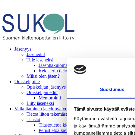
Jäsenyys
Jäsenedut
Tule jäseneksi
Jäsenhakulomake
Rekisterin tietosuojaseloste
Miksi olen jäsen?
Opiskelijoille
Opiskelijan jäsenyys
Suostumus
Opiskelijan edut
Mentorointi
Liity jäseneksi
Vaikuttaminen ja edunvalvonta
Tämä sivusto käyttää eväste
Tietoa liiton tekemästä vaikuttamistyöstä
Käytämme evästeitä tarjoama
Tilastot
Tilastotietoa kielivalinnoista
ja kävijämäärämme analysoim
Perustietoa kielivalinnoista
kumppaneillemme tietoja siitä