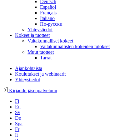
Deutsch
Español
Français
Italiano
По-русски
Yhteystiedot
Kokeet ja tuotteet
Valtakunnalliset kokeet
Valtakunnallisten kokeiden tulokset
Muut tuotteet
Tarrat
Ajankohtaista
Koulutukset ja webinaarit
Yhteystiedot
Kirjaudu jäsenpalveluun
Fi
En
Sv
De
Spa
Fr
It