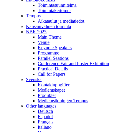
Toimintasuunnitelma
Toimintakertomus
Tempus
Aikataulut ja mediatiedot
Kansainvälinen toiminta
NBR 2025
Main Theme
Venue
Keynote Speakers
Programme
Parallel Sessions
Conference Fair and Poster Exhibition
Practical Details
Call for Papers
Svenska
Kontaktuppgifter
Medlemskapet
Produkter
Medlemstidningen Tempus
Other languages
Deutsch
Español
Français
Italiano