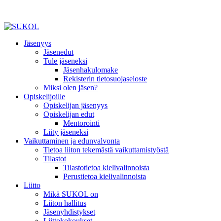
Jäsenyys
Jäsenedut
Tule jäseneksi
Jäsenhakulomake
Rekisterin tietosuojaseloste
Miksi olen jäsen?
Opiskelijoille
Opiskelijan jäsenyys
Opiskelijan edut
Mentorointi
Liity jäseneksi
Vaikuttaminen ja edunvalvonta
Tietoa liiton tekemästä vaikuttamistyöstä
Tilastot
Tilastotietoa kielivalinnoista
Perustietoa kielivalinnoista
Liitto
Mikä SUKOL on
Liiton hallitus
Jäsenyhdistykset
Liittokokoukset