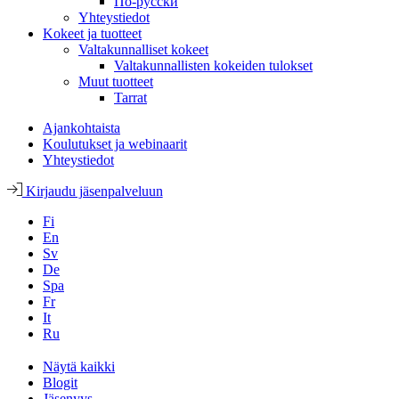
По-русски
Yhteystiedot
Kokeet ja tuotteet
Valtakunnalliset kokeet
Valtakunnallisten kokeiden tulokset
Muut tuotteet
Tarrat
Ajankohtaista
Koulutukset ja webinaarit
Yhteystiedot
Kirjaudu jäsenpalveluun
Fi
En
Sv
De
Spa
Fr
It
Ru
Näytä kaikki
Blogit
Jäsenyys