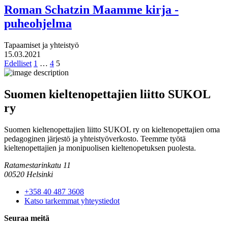
Roman Schatzin Maamme kirja -
puheohjelma
Tapaamiset ja yhteistyö
15.03.2021
Edelliset
1
…
4
5
Suomen kieltenopettajien liitto SUKOL
ry
Suomen kieltenopettajien liitto SUKOL ry on kieltenopettajien oma
pedagoginen järjestö ja yhteistyöverkosto. Teemme työtä
kieltenopettajien ja monipuolisen kieltenopetuksen puolesta.
Ratamestarinkatu 11
00520 Helsinki
+358 40 487 3608
Katso tarkemmat yhteystiedot
Seuraa meitä