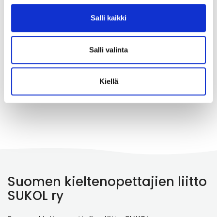
Oikeusasiamiehelle toisen
Salli kaikki
kotimaisen opiskelusta
vapauttamisesta
Salli valinta
Kannanotot ja lausunnot
24.11.2022
Kiellä
Suomen kieltenopettajien liitto
SUKOL ry