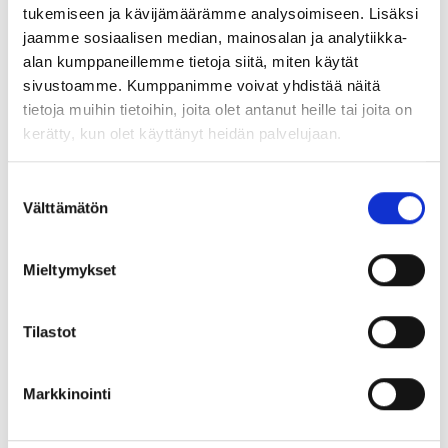
perusteet voimaan 1.8.2024
tukemiseen ja kävijämäärämme analysoimiseen. Lisäksi
Uutiset
11.01.2024
jaamme sosiaalisen median, mainosalan ja analytiikka-
alan kumppaneillemme tietoja siitä, miten käytät
sivustoamme. Kumppanimme voivat yhdistää näitä
tietoja muihin tietoihin, joita olet antanut heille tai joita on
Kielitaito työelämätaitona
kerätty, kun olet käyttänyt heidän palvelujaan.
Blogit
17.05.2023
Suostumuksen
Välttämätön
valinta
Yliopistojen todistusvalintaa
Mieltymykset
kehitetään – pisteluonnos
julkaistu
Tilastot
Uutiset
01.04.2023
Markkinointi