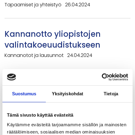
Tapaamiset ja yhteistyö
26.04.2024
Kannanotto yliopistojen
valintakoeuudistukseen
Kannanotot ja lausunnot
24.04.2024
Nollasta on vaikea vähentää
Suostumus
Yksityiskohdat
Tietoja
Blogit
22.04.2024
Tämä sivusto käyttää evästeitä
Liiketoiminnan perustutkinnon
Käytämme evästeitä tarjoamamme sisällön ja mainosten
räätälöimiseen, sosiaalisen median ominaisuuksien