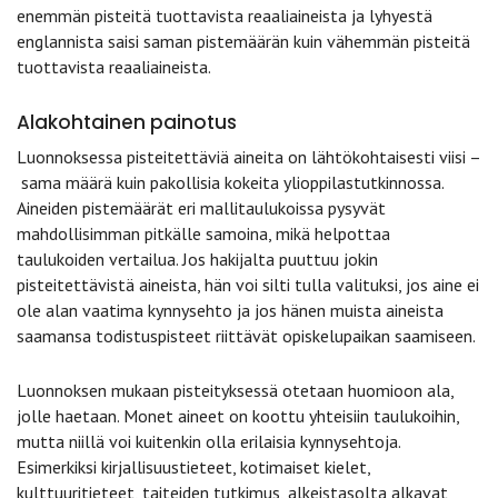
enemmän pisteitä tuottavista reaaliaineista ja lyhyestä
englannista saisi saman pistemäärän kuin vähemmän pisteitä
tuottavista reaaliaineista.
Alakohtainen painotus
Luonnoksessa pisteitettäviä aineita on lähtökohtaisesti viisi –
sama määrä kuin pakollisia kokeita ylioppilastutkinnossa.
Aineiden pistemäärät eri mallitaulukoissa pysyvät
mahdollisimman pitkälle samoina, mikä helpottaa
taulukoiden vertailua. Jos hakijalta puuttuu jokin
pisteitettävistä aineista, hän voi silti tulla valituksi, jos aine ei
ole alan vaatima kynnysehto ja jos hänen muista aineista
saamansa todistuspisteet riittävät opiskelupaikan saamiseen.
Luonnoksen mukaan pisteityksessä otetaan huomioon ala,
jolle haetaan. Monet aineet on koottu yhteisiin taulukoihin,
mutta niillä voi kuitenkin olla erilaisia kynnysehtoja.
Esimerkiksi kirjallisuustieteet, kotimaiset kielet,
kulttuuritieteet, taiteiden tutkimus, alkeistasolta alkavat