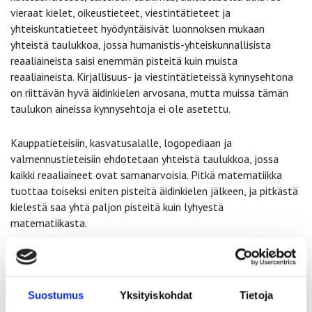
vieraat kielet, oikeustieteet, viestintätieteet ja
yhteiskuntatieteet hyödyntäisivät luonnoksen mukaan
yhteistä taulukkoa, jossa humanistis-yhteiskunnallisista
reaaliaineista saisi enemmän pisteitä kuin muista
reaaliaineista. Kirjallisuus- ja viestintätieteissä kynnysehtona
on riittävän hyvä äidinkielen arvosana, mutta muissa tämän
taulukon aineissa kynnysehtoja ei ole asetettu.
Kauppatieteisiin, kasvatusalalle, logopediaan ja
valmennustieteisiin ehdotetaan yhteistä taulukkoa, jossa
kaikki reaaliaineet ovat samanarvoisia. Pitkä matematiikka
tuottaa toiseksi eniten pisteitä äidinkielen jälkeen, ja pitkästä
kielestä saa yhtä paljon pisteitä kuin lyhyestä
matematiikasta.
Vieraiden kielten hakukohteissa, joissa vaaditaan kielen
aiempaa osaamista, pisteitettäviä aineita olisivat
hakukohteen kieli, äidinkieli ja kolme parhaat pisteet
Suostumus
Yksityiskohdat
Tietoja
tuottavaa ainetta, jotka voivat olla mitä tahansa.