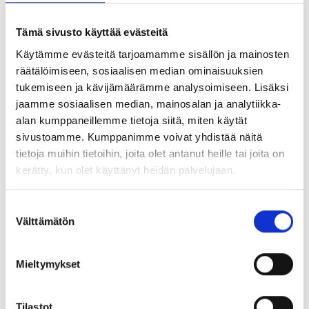
Luonnoksen mukaan eniten pisteitä saisi äidinkielestä, toiseksi
eniten hakukohteen kielestä ja kolmanneksi eniten pitkästä
Tämä sivusto käyttää evästeitä
matematiikasta. Lisäksi kohteissa on opiskeltavaan kieleen
Käytämme evästeitä tarjoamamme sisällön ja mainosten
liittyviä kynnysehtoja – esimerkiksi englannin opiskelupaikan
räätälöimiseen, sosiaalisen median ominaisuuksien
saamiseen vaaditaan vähintään arvosana E pitkästä
tukemiseen ja kävijämäärämme analysoimiseen. Lisäksi
englannista.
jaamme sosiaalisen median, mainosalan ja analytiikka-
alan kumppaneillemme tietoja siitä, miten käytät
Kaikki taulukot on julkaistu
luonnoksen liiteosiossa
.
sivustoamme. Kumppanimme voivat yhdistää näitä
tietoja muihin tietoihin, joita olet antanut heille tai joita on
Yhteiskunnallinen keskustelu on vaikuttanut
kerätty, kun olet käyttänyt heidän palvelujaan.
mallin laadintaan
Yliopistojen opiskelijavalintojen kehittämishanke on
Suostumuksen
pohjannut työnsä tutkimukseen ja sidosryhmäkeskusteluihin.
Välttämätön
valinta
Tavoitteena on ollut entistä selkeämpi pistemalli ja
negatiivisten ohjausvaikutusten vähentäminen. Tarkoitus on,
että todistusvalinta kannustaa lukiolaisia valitsemaan
Mieltymykset
oppiaineita monipuolisesti oman kiinnostuksensa,
tavoitteidensa ja valmiuksiensa mukaan.
Tilastot