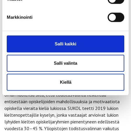
SUKOL on tehnyt paljon yhteistyötä muiden järjestöjen
kanssa ja pyrkinyt vaikuttamaan opiskelijavalintojen
Markkinointi
kehittämiseen. Tuoreeltaan silloisen todistusvalintamallin
ongelmia käsiteltiin 25.10.2019 opetusministerin
tapaamisessa, johon SUKOL toimitti yhdeksän pedagogisen
järjestön yhteisen kirjelmän. Kirjelmässä todettiin, että
Salli kaikki
tulevan opiskelun kannalta olisi hyödyllistä keskittyä jo
lukiossa alaan, joka kiinnostaa ja jolle aikoo pyrkiä. Koska
pistetyökalu painottaa tiettyjä aineita, oman toivealan
Salli valinta
opiskelu saattaa jopa heikentää lukiolaisen jatko-
opintomahdollisuuksia.
Kiellä
Samassa opetusministerin tapaamisessa SUKOL toi esiin
oman huolensa siitä, että todistusvalinta heikentää
entisestään opiskelijoiden mahdollisuuksia ja motivaatiota
opiskella vieraita kieliä lukiossa. SUKOL teetti 2019 lukion
kieltenopettajille kyselyn, jonka vastaajat arvioivat lukion
lyhyiden kielten opiskelijaryhmien pienentyneen edellisestä
vuodesta 30–45 %. Yliopistojen todistusvalinnan vaikutus