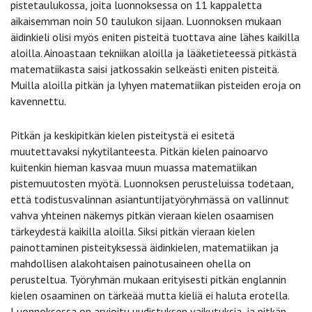
pistetaulukossa, joita luonnoksessa on 11 kappaletta
aikaisemman noin 50 taulukon sijaan. Luonnoksen mukaan
äidinkieli olisi myös eniten pisteitä tuottava aine lähes kaikilla
aloilla. Ainoastaan tekniikan aloilla ja lääketieteessä pitkästä
matematiikasta saisi jatkossakin selkeästi eniten pisteitä.
Muilla aloilla pitkän ja lyhyen matematiikan pisteiden eroja on
kavennettu.
Pitkän ja keskipitkän kielen pisteitystä ei esitetä
muutettavaksi nykytilanteesta. Pitkän kielen painoarvo
kuitenkin hieman kasvaa muun muassa matematiikan
pistemuutosten myötä. Luonnoksen perusteluissa todetaan,
että todistusvalinnan asiantuntijatyöryhmässä on vallinnut
vahva yhteinen näkemys pitkän vieraan kielen osaamisen
tärkeydestä kaikilla aloilla. Siksi pitkän vieraan kielen
painottaminen pisteityksessä äidinkielen, matematiikan ja
mahdollisen alakohtaisen painotusaineen ohella on
perusteltua. Työryhmän mukaan erityisesti pitkän englannin
kielen osaaminen on tärkeää mutta kieliä ei haluta erotella.
Luonnoksessa on arvioitu uudistuksen vaikutuksia, ja pitkän