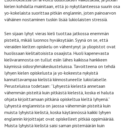
kielen kohdalla mainitaan, että jo nykytilanteessa suurin osa
yo-kokelaista suorittaa pitkän englannin, joten painoarvon
vähäinen nostaminen tuskin lisää lukiolaisten stressiä.
Sen sijaan lyhyt vieras kieli tuottaa jatkossa enemmän
pisteitä, mikäli luonnos hyväksytään. Syynä on se, että
vieraiden kielten opiskelu on vähentynyt ja yliopistot ovat
huolissaan kielitaitoisista osaajista. Huoli kapenevasta
kielivarannosta on tullut esiin lähes kaikissa hankkeen
käymissä sidosryhmäkeskusteluissa. Tavoitteena on tehdä
lyhyen kielen opiskelusta ja yo-kokeesta nykyistä
kannattavampaa kielistä kiinnostuneelle lukiolaiselle.
Perusteluissa todetaan: ”Lyhyestä kielestä annetaan
vähemmän pisteitä kuin pitkästä kielestä, koska ei haluta
ohjata kirjoittamaan pitkänä opiskeltua kieltä lyhyenä.”
Lyhyestä englannista on jaossa vähemmän pisteitä kuin
muista lyhyistä kielistä, koska käytännössä kaikki lyhyen
englannin kirjoittajat ovat opiskelleet pitkää oppimäärää.
Muista lyhyistä kielistä saisi saman pistemäärän kuin