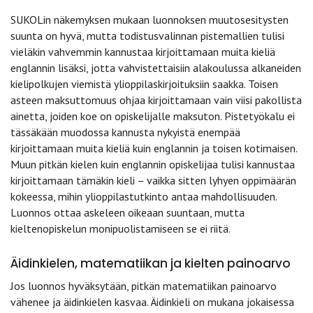
SUKOLin näkemyksen mukaan luonnoksen muutosesitysten
suunta on hyvä, mutta todistusvalinnan pistemallien tulisi
vieläkin vahvemmin kannustaa kirjoittamaan muita kieliä
englannin lisäksi, jotta vahvistettaisiin alakoulussa alkaneiden
kielipolkujen viemistä ylioppilaskirjoituksiin saakka. Toisen
asteen maksuttomuus ohjaa kirjoittamaan vain viisi pakollista
ainetta, joiden koe on opiskelijalle maksuton. Pistetyökalu ei
tässäkään muodossa kannusta nykyistä enempää
kirjoittamaan muita kieliä kuin englannin ja toisen kotimaisen.
Muun pitkän kielen kuin englannin opiskelijaa tulisi kannustaa
kirjoittamaan tämäkin kieli – vaikka sitten lyhyen oppimäärän
kokeessa, mihin ylioppilastutkinto antaa mahdollisuuden.
Luonnos ottaa askeleen oikeaan suuntaan, mutta
kieltenopiskelun monipuolistamiseen se ei riitä.
Äidinkielen, matematiikan ja kielten painoarvo
Jos luonnos hyväksytään, pitkän matematiikan painoarvo
vähenee ja äidinkielen kasvaa. Äidinkieli on mukana jokaisessa