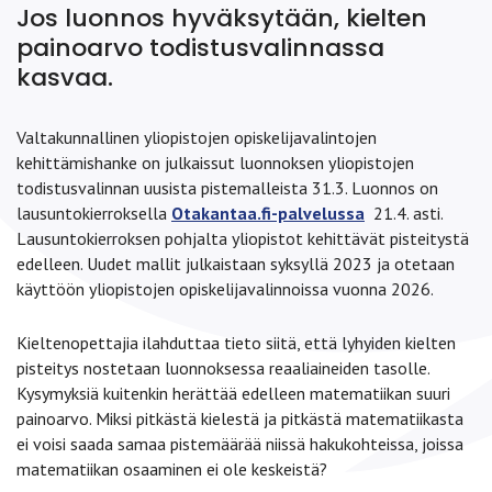
Jos luonnos hyväksytään, kielten
painoarvo todistusvalinnassa
kasvaa.
Valtakunnallinen yliopistojen opiskelijavalintojen
kehittämishanke on julkaissut luonnoksen yliopistojen
todistusvalinnan uusista pistemalleista 31.3. Luonnos on
lausuntokierroksella
Otakantaa.fi-palvelussa
21.4. asti.
Lausuntokierroksen pohjalta yliopistot kehittävät pisteitystä
edelleen. Uudet mallit julkaistaan syksyllä 2023 ja otetaan
käyttöön yliopistojen opiskelijavalinnoissa vuonna 2026.
Kieltenopettajia ilahduttaa tieto siitä, että lyhyiden kielten
pisteitys nostetaan luonnoksessa reaaliaineiden tasolle.
Kysymyksiä kuitenkin herättää edelleen matematiikan suuri
painoarvo. Miksi pitkästä kielestä ja pitkästä matematiikasta
ei voisi saada samaa pistemäärää niissä hakukohteissa, joissa
matematiikan osaaminen ei ole keskeistä?