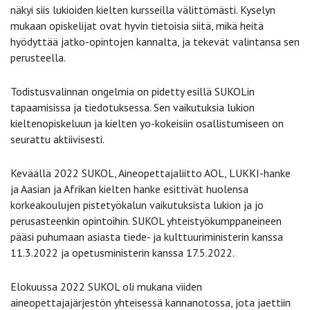
näkyi siis lukioiden kielten kursseilla välittömästi. Kyselyn
mukaan opiskelijat ovat hyvin tietoisia siitä, mikä heitä
hyödyttää jatko-opintojen kannalta, ja tekevät valintansa sen
perusteella.
Todistusvalinnan ongelmia on pidetty esillä SUKOLin
tapaamisissa ja tiedotuksessa. Sen vaikutuksia lukion
kieltenopiskeluun ja kielten yo-kokeisiin osallistumiseen on
seurattu aktiivisesti.
Keväällä 2022 SUKOL, Aineopettajaliitto AOL, LUKKI-hanke
ja Aasian ja Afrikan kielten hanke esittivät huolensa
korkeakoulujen pistetyökalun vaikutuksista lukion ja jo
perusasteenkin opintoihin. SUKOL yhteistyökumppaneineen
pääsi puhumaan asiasta tiede- ja kulttuuriministerin kanssa
11.3.2022 ja opetusministerin kanssa 17.5.2022.
Elokuussa 2022 SUKOL oli mukana viiden
aineopettajajärjestön yhteisessä kannanotossa, jota jaettiin