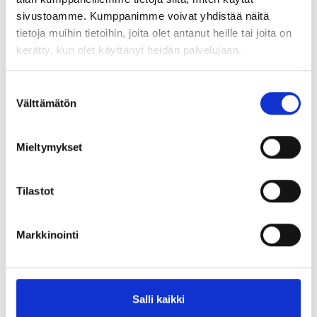
sivustoamme. Kumppanimme voivat yhdistää näitä
tietoja muihin tietoihin, joita olet antanut heille tai joita on
Sokkona tunnille
kerätty, kun olet käyttänyt heidän palvelujaan.
Blogit
02.10.2021
Suostumuksen
Välttämätön
valinta
Kun rajasilta on vain silta
Mieltymykset
Blogit
07.05.2021
Tilastot
SUKOL toimii
Markkinointi
Blogit
10.03.2015
Salli kaikki