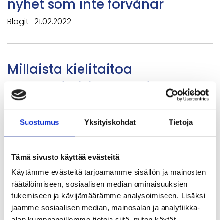
nyhet som inte förvånar
Blogit
21.02.2022
Millaista kielitaitoa
ammattilaisilta vaaditaan?
Blogit
08.02.2022
Suostumus
Yksityiskohdat
Tietoja
Oppimisvaje vaikuttaa
Tämä sivusto käyttää evästeitä
peruskoululaisten
Käytämme evästeitä tarjoamamme sisällön ja mainosten
tulevaisuuteen
räätälöimiseen, sosiaalisen median ominaisuuksien
tukemiseen ja kävijämäärämme analysoimiseen. Lisäksi
Blogit
01.02.2022
jaamme sosiaalisen median, mainosalan ja analytiikka-
alan kumppaneillemme tietoja siitä, miten käytät