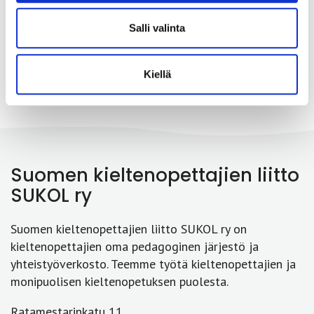
Edelliset
1
…
6
7
Salli valinta
Kiellä
Suomen kieltenopettajien liitto
SUKOL ry
Suomen kieltenopettajien liitto SUKOL ry on
kieltenopettajien oma pedagoginen järjestö ja
yhteistyöverkosto. Teemme työtä kieltenopettajien ja
monipuolisen kieltenopetuksen puolesta.
Ratamestarinkatu 11