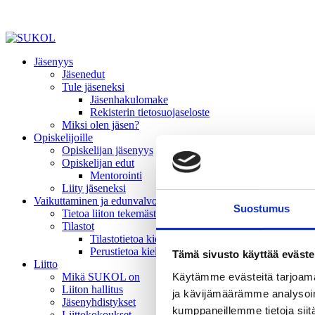
Jäsenyys
Jäsenedut
Tule jäseneksi
Jäsenhakulomake
Rekisterin tietosuojaseloste
Miksi olen jäsen?
Opiskelijoille
Opiskelijan jäsenyys
Opiskelijan edut
Mentorointi
Liity jäseneksi
Vaikuttaminen ja edunvalvonta
Suostumus
Tietoa liiton tekemästä vaikuttamistyöstä
Tilastot
Tilastotietoa kielivalinnoista
Perustietoa kielivalinnoista
Tämä sivusto käyttää eväste
Liitto
Käytämme evästeitä tarjoama
Mikä SUKOL on
Liiton hallitus
ja kävijämäärämme analysoim
Jäsenyhdistykset
kumppaneillemme tietoja siitä
Liittokokoukset