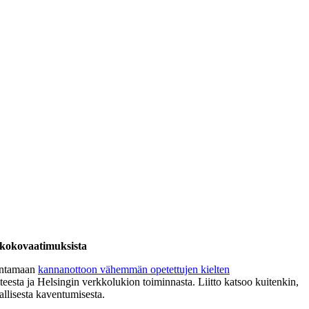
äkokovaatimuksista
 antamaan
kannanottoon vähemmän opetettujen kielten
nteesta ja Helsingin verkkolukion toiminnasta. Liitto katsoo kuitenkin,
allisesta kaventumisesta.