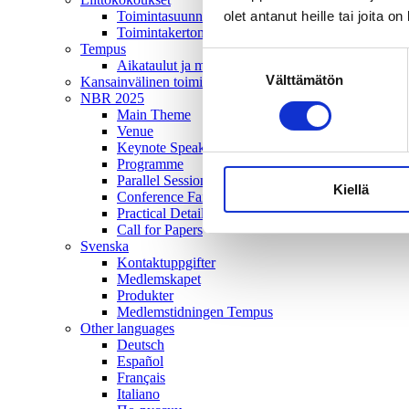
olet antanut heille tai joita o
Toimintasuunnitelma
Toimintakertomus
Tempus
Suostumuksen
Aikataulut ja mediatiedot
Välttämätön
valinta
Kansainvälinen toiminta
NBR 2025
Main Theme
Venue
Keynote Speakers
Programme
Parallel Sessions
Kiellä
Conference Fair and Poster Exhibition
Practical Details
Call for Papers
Svenska
Kontaktuppgifter
Medlemskapet
Produkter
Medlemstidningen Tempus
Other languages
Deutsch
Español
Français
Italiano