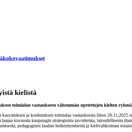
hmäkokovaatimukset
istä kielistä
uksen toimialan vastaukseen vähemmän opetettujen kielten ryhm
n kasvatuksen ja koulutuksen toimialaa vastauksesta liiton 26.11.2025
laajaa kuvausta kaupungin strategisista tavoitteista, taloudellisesta tila
tkeamisesta, pedagogisen laadun heikentymisestä ja kielivalikoiman tosiasi