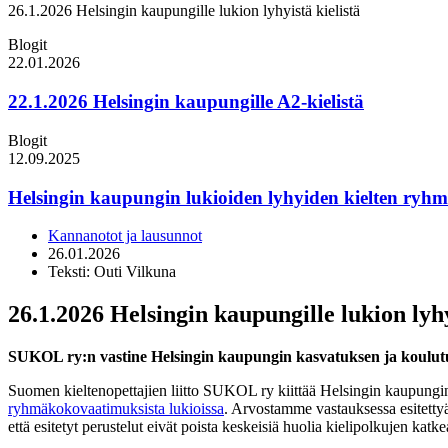
26.1.2026 Helsingin kaupungille lukion lyhyistä kielistä
Blogit
22.01.2026
22.1.2026 Helsingin kaupungille A2-kielistä
Blogit
12.09.2025
Helsingin kaupungin lukioiden lyhyiden kielten ry
Kannanotot ja lausunnot
26.01.2026
Teksti: Outi Vilkuna
26.1.2026 Helsingin kaupungille lukion lyhy
SUKOL ry:n vastine Helsingin kaupungin kasvatuksen ja koulut
Suomen kieltenopettajien liitto SUKOL ry kiittää Helsingin kaupungi
ryhmäkokovaatimuksista lukioissa
. Arvostamme vastauksessa esitettyä 
että esitetyt perustelut eivät poista keskeisiä huolia kielipolkujen ka