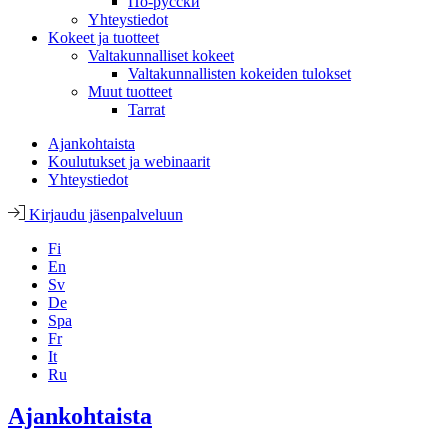
По-русски
Yhteystiedot
Kokeet ja tuotteet
Valtakunnalliset kokeet
Valtakunnallisten kokeiden tulokset
Muut tuotteet
Tarrat
Ajankohtaista
Koulutukset ja webinaarit
Yhteystiedot
Kirjaudu jäsenpalveluun
Fi
En
Sv
De
Spa
Fr
It
Ru
Ajankohtaista