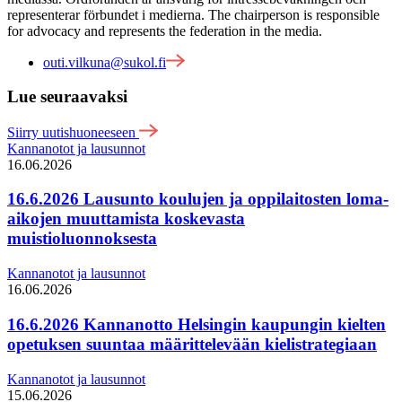
representerar förbundet i medierna. The chairperson is responsible
for advocacy and represents the federation in the media.
outi.vilkuna@sukol.fi
Lue seuraavaksi
Siirry uutishuoneeseen
Kannanotot ja lausunnot
16.06.2026
16.6.2026 Lausunto koulujen ja oppilaitosten loma-
aikojen muuttamista koskevasta
muistioluonnoksesta
Kannanotot ja lausunnot
16.06.2026
16.6.2026 Kannanotto Helsingin kaupungin kielten
opetuksen suuntaa määrittelevään kielistrategiaan
Kannanotot ja lausunnot
15.06.2026