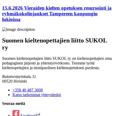
15.6.2026 Vieraiden kielten opetuksen resursointi ja
ryhmäkokolinjaukset Tampereen kaupungin
lukioissa
Suomen kieltenopettajien liitto SUKOL
ry
Suomen kieltenopettajien liitto SUKOL ry on kieltenopettajien oma
pedagoginen järjestö ja yhteistyöverkosto. Teemme työtä
kieltenopettajien ja monipuolisen kieltenopetuksen puolesta.
Ratamestarinkatu 11
00520 Helsinki
+358 40 487 3608
Katso tarkemmat yhteystiedot
Seuraa meitä
Facebook