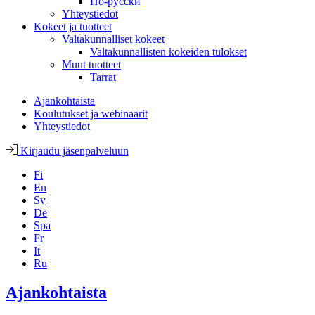
По-русски
Yhteystiedot
Kokeet ja tuotteet
Valtakunnalliset kokeet
Valtakunnallisten kokeiden tulokset
Muut tuotteet
Tarrat
Ajankohtaista
Koulutukset ja webinaarit
Yhteystiedot
Kirjaudu jäsenpalveluun
Fi
En
Sv
De
Spa
Fr
It
Ru
Ajankohtaista