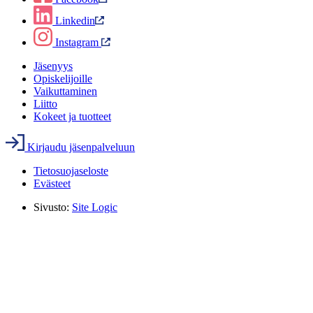
Linkedin
Instagram
Jäsenyys
Opiskelijoille
Vaikuttaminen
Liitto
Kokeet ja tuotteet
Kirjaudu jäsenpalveluun
Tietosuojaseloste
Evästeet
Sivusto:
Site Logic