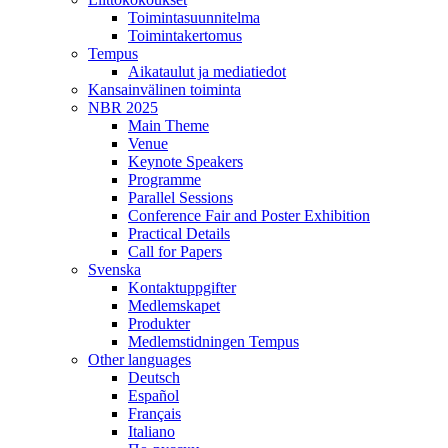
Toimintasuunnitelma
Toimintakertomus
Tempus
Aikataulut ja mediatiedot
Kansainvälinen toiminta
NBR 2025
Main Theme
Venue
Keynote Speakers
Programme
Parallel Sessions
Conference Fair and Poster Exhibition
Practical Details
Call for Papers
Svenska
Kontaktuppgifter
Medlemskapet
Produkter
Medlemstidningen Tempus
Other languages
Deutsch
Español
Français
Italiano