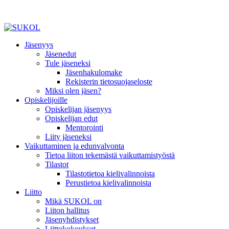
Jäsenyys
Jäsenedut
Tule jäseneksi
Jäsenhakulomake
Rekisterin tietosuojaseloste
Miksi olen jäsen?
Opiskelijoille
Opiskelijan jäsenyys
Opiskelijan edut
Mentorointi
Liity jäseneksi
Vaikuttaminen ja edunvalvonta
Tietoa liiton tekemästä vaikuttamistyöstä
Tilastot
Tilastotietoa kielivalinnoista
Perustietoa kielivalinnoista
Liitto
Mikä SUKOL on
Liiton hallitus
Jäsenyhdistykset
Liittokokoukset