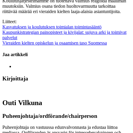
Koulutusjärjestelmämme on tuotettava valmius reagoida maailman
muutoksiin. Valmius osana tiedon huoltovarmuutta tarkoittaa
riittävää määrää eri vieraiden kielten laaja-alaisia asiantuntijoita.
Liitteet:
Kasvatuksen ja koulutuksen toimialan toimintasääntö
Kaupunkistrategian painopisteet ja kivijalat: sujuva arki ja toimivat
palvelut
Vieraiden kielten opiskelun ja osaamisen taso Suomessa
Jaa artikkeli
Kirjoittaja
Outi Vilkuna
Puheenjohtaja/ordförande/chairperson
Puheenjohtaja on vastuussa edunvalvonnasta ja edustaa liittoa
mediassa. Ordföranden är ansvarig för intressebevakningen och