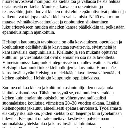
nuoret arvostavat monipuolista kielitaitoa ja valtaosa heistä haluaa
osata useita eri kieliä. Muutosta kaivataan rakenteisiin ja
resursseihin, jotka luovat kielten opiskelulle epämotivoivat puitteet ja
vaikeuttavat tai jopa estävät kielten valitsemista. Näitä ovat muun
muassa ryhmäkokovaatimukset ja oppituntien sijoittaminen
lukujärjestykseen muiden aineiden kanssa päällekkäin tai pelkästään
epämieluisimpiin ajankohtiin.
Helsingin kaupungin tavoitteena on olla kasvatuksen, opetuksen ja
koulutuksen edelläkävijä ja kasvattaa suvaitsevia, sivistyneitä ja
kansainvälisiä kaupunkilaisia. Kielitaito ja sen mukana opittavat
kulttuuri- ja viestintätaidot ovat olennainen osa näitä tavoitteita.
Viimeisimmissä kaupunkistrategioissakin on alleviivattu sitä, että
Helsingin kaupunki tukee kielipolkujen jatkuvuutta. Emme näe
kansainvälistyvän Helsingin mielekkäänä tavoitteena vähentää eri
kielten opiskelua Helsingin kaupungin oppilaitoksissa.
Suomea uhkaa kielen ja kulttuurin asiantuntijoiden osaajapula
lähitulevaisuudessa. Tähän on syynä se, että muiden vieraiden
kielten kuin englannin opiskelu on vähentynyt radikaalisti
suomalaisissa kouluissa viimeisten 20–30 vuoden aikana. Lisäksi
kieltenopetus jakautuu alueellisesti epätasa-arvoisesti. Työelämästä
eläköityy ikäluokkia, joiden kielitaito on laajempi kuin työelämään
tulevilla. Kielipolut on rakennettava kestäviksi palvelemaan
suomalaista yhteiskuntaa ja kansainvälistä toimintaa.