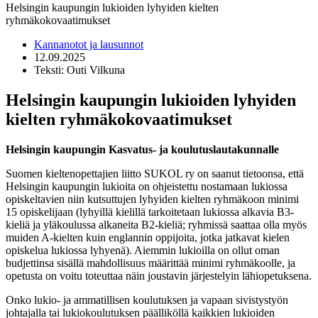
Helsingin kaupungin lukioiden lyhyiden kielten
ryhmäkokovaatimukset
Kannanotot ja lausunnot
12.09.2025
Teksti: Outi Vilkuna
Helsingin kaupungin lukioiden lyhyiden
kielten ryhmäkokovaatimukset
Helsingin kaupungin Kasvatus- ja koulutuslautakunnalle
Suomen kieltenopettajien liitto SUKOL ry on saanut tietoonsa, että
Helsingin kaupungin lukioita on ohjeistettu nostamaan lukiossa
opiskeltavien niin kutsuttujen lyhyiden kielten ryhmäkoon minimi
15 opiskelijaan (lyhyillä kielillä tarkoitetaan lukiossa alkavia B3-
kieliä ja yläkoulussa alkaneita B2-kieliä; ryhmissä saattaa olla myös
muiden A-kielten kuin englannin oppijoita, jotka jatkavat kielen
opiskelua lukiossa lyhyenä). Aiemmin lukioilla on ollut oman
budjettinsa sisällä mahdollisuus määrittää minimi ryhmäkoolle, ja
opetusta on voitu toteuttaa näin joustavin järjestelyin lähiopetuksena.
Onko lukio- ja ammatillisen koulutuksen ja vapaan sivistystyön
johtajalla tai lukiokoulutuksen päälliköllä kaikkien lukioiden