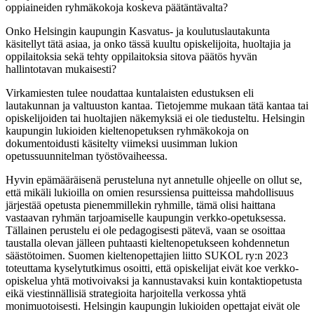
oppiaineiden ryhmäkokoja koskeva päätäntävalta?
Onko Helsingin kaupungin Kasvatus- ja koulutuslautakunta
käsitellyt tätä asiaa, ja onko tässä kuultu opiskelijoita, huoltajia ja
oppilaitoksia sekä tehty oppilaitoksia sitova päätös hyvän
hallintotavan mukaisesti?
Virkamiesten tulee noudattaa kuntalaisten edustuksen eli
lautakunnan ja valtuuston kantaa. Tietojemme mukaan tätä kantaa tai
opiskelijoiden tai huoltajien näkemyksiä ei ole tiedusteltu. Helsingin
kaupungin lukioiden kieltenopetuksen ryhmäkokoja on
dokumentoidusti käsitelty viimeksi uusimman lukion
opetussuunnitelman työstövaiheessa.
Hyvin epämääräisenä perusteluna nyt annetulle ohjeelle on ollut se,
että mikäli lukioilla on omien resurssiensa puitteissa mahdollisuus
järjestää opetusta pienemmillekin ryhmille, tämä olisi haittana
vastaavan ryhmän tarjoamiselle kaupungin verkko-opetuksessa.
Tällainen perustelu ei ole pedagogisesti pätevä, vaan se osoittaa
taustalla olevan jälleen puhtaasti kieltenopetukseen kohdennetun
säästötoimen. Suomen kieltenopettajien liitto SUKOL ry:n 2023
toteuttama kyselytutkimus osoitti, että opiskelijat eivät koe verkko-
opiskelua yhtä motivoivaksi ja kannustavaksi kuin kontaktiopetusta
eikä viestinnällisiä strategioita harjoitella verkossa yhtä
monimuotoisesti. Helsingin kaupungin lukioiden opettajat eivät ole