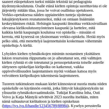
saaneet etäopetuksen tueksi mitään teknistä tai pedagogista
täydennyskoulutusta. Osalle etänä kielten opintoja suorittavista ei ole
järjestetty mitään tilaa, jossa he voivat osallistua opetukseen.
Verkko-opetuksessa näiden oppiaineiden tunteja sijoitetaan
lukujärjestykseen reunatunneiksi, mikä on omiaan lisäämään
keskeyttämisen riskiä. Helsingin kaupunki ilmoittaa verkkosivuillaan
olevansa kielikoulutusmyönteinen kaupunki ja luettelee, mitä
kaikkia kieliä kaupungin kouluissa voi opiskella – missään ei
kerrota, että kyseessä on yksinomaan verkko-opiskelu. Herää myös
pelko siitä, että menettelyä laajennettaisiin koskemaan vähemmän
opiskeltuja A-kieliä.
Lyhyiden kielten ryhmäkokojen minimin nostaminen yksittäisen
lukion resurssista riippumatta on jo aiheuttanut sen, että valittujen
kielten ryhmiä ei ole toteutunut ja perusopetuksesta toiselle asteelle
siirtyneen opiskelijan kielipolku on katkennut, vaikka
oppivelvollisuuden laajentamisen myötä voidaan katsoa myös
velvoitteen kielipolkujen tukemisesta laajentuneen.
Tuoreen tutkimuksen mukaan kielet kiinnostavat nuoria mutta niiden
opiskelulle on käytännön esteitä, jotka liittyvät lukujärjestyksiin tai
ylisuuriin ryhmäkokovaatimuksiin. Tutkijat Karoliina Inha, Outi
Veivo ja Katja Mäntylä selvittivät 2023 nuorilta itseltään, miten
nämä suhtautuvat kielitaitoon ja kielten opiskeluun
(
https://jyx.jyu.fi/handle/123456789/88984
). Kyselyn perusteella