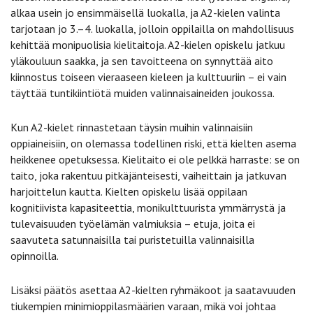
alkaa usein jo ensimmäisellä luokalla, ja A2-kielen valinta
tarjotaan jo 3.–4. luokalla, jolloin oppilailla on mahdollisuus
kehittää monipuolisia kielitaitoja. A2-kielen opiskelu jatkuu
yläkouluun saakka, ja sen tavoitteena on synnyttää aito
kiinnostus toiseen vieraaseen kieleen ja kulttuuriin – ei vain
täyttää tuntikiintiötä muiden valinnaisaineiden joukossa.
Kun A2-kielet rinnastetaan täysin muihin valinnaisiin
oppiaineisiin, on olemassa todellinen riski, että kielten asema
heikkenee opetuksessa. Kielitaito ei ole pelkkä harraste: se on
taito, joka rakentuu pitkäjänteisesti, vaiheittain ja jatkuvan
harjoittelun kautta. Kielten opiskelu lisää oppilaan
kognitiivista kapasiteettia, monikulttuurista ymmärrystä ja
tulevaisuuden työelämän valmiuksia – etuja, joita ei
saavuteta satunnaisilla tai puristetuilla valinnaisilla
opinnoilla.
Lisäksi päätös asettaa A2-kielten ryhmäkoot ja saatavuuden
tiukempien minimioppilasmäärien varaan, mikä voi johtaa