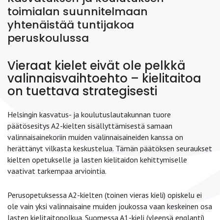
toimialan suunnitelmaan
yhtenäistää tuntijakoa
peruskoulussa
Vieraat kielet eivät ole pelkkä
valinnaisvaihtoehto – kielitaitoa
on tuettava strategisesti
Helsingin kasvatus- ja koulutuslautakunnan tuore
päätösesitys A2-kielten sisällyttämisestä samaan
valinnaisainekoriin muiden valinnaisaineiden kanssa on
herättänyt vilkasta keskustelua. Tämän päätöksen seuraukset
kielten opetukselle ja lasten kielitaidon kehittymiselle
vaativat tarkempaa arviointia.
Perusopetuksessa A2-kielten (toinen vieras kieli) opiskelu ei
ole vain yksi valinnaisaine muiden joukossa vaan keskeinen osa
lasten kielitaitopolkua. Suomessa A1-kieli (yleensä englanti)