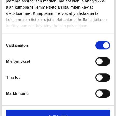
jaamme sosiaalisen median, mainosalan ja analytiikka-
olla näkyvä osa opetussuunnitelmaa, jossa jokainen lapsi saa
alan kumppaneillemme tietoja siitä, miten käytät
mahdollisuuden oppia ja menestyä monikielisessä
sivustoamme. Kumppanimme voivat yhdistää näitä
maailmassa.
tietoja muihin tietoihin, joita olet antanut heille tai joita on
kerätty, kun olet käyttänyt heidän palvelujaan.
Jaa artikkeli
Suostumuksen
Välttämätön
valinta
Kirjoittaja
Mieltymykset
Tilastot
Outi Vilkuna
Markkinointi
Puheenjohtaja/ordförande/chairperson
Puheenjohtaja on vastuussa edunvalvonnasta ja edustaa
liittoa mediassa. Ordföranden är ansvarig för