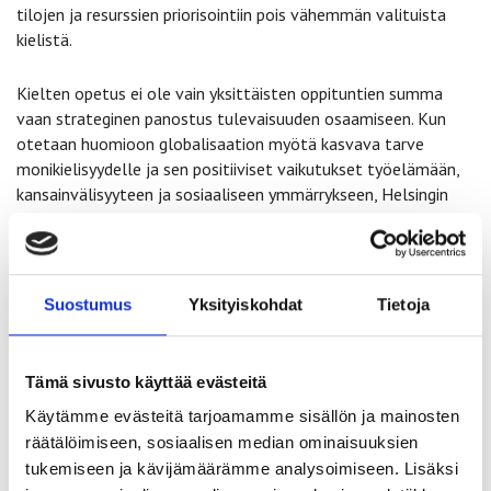
tilojen ja resurssien priorisointiin pois vähemmän valituista
kielistä.
Kielten opetus ei ole vain yksittäisten oppituntien summa
vaan strateginen panostus tulevaisuuden osaamiseen. Kun
otetaan huomioon globalisaation myötä kasvava tarve
monikielisyydelle ja sen positiiviset vaikutukset työelämään,
kansainvälisyyteen ja sosiaaliseen ymmärrykseen, Helsingin
päätös kaipaa kriittistä tarkastelua ja täydentäviä toimia.
Kielten asemaa ei tule heikentää asettamalla ne pelkästään
valintapakettiin muiden aineiden kanssa; sen sijaan kaupungin
tulisi aktiivisesti kehittää ja tukea vieraan kielen opiskelua
Suostumus
Yksityiskohdat
Tietoja
esimerkiksi tarjoamalla lisää resursseja ja kannustavia
opetuskäytäntöjä sekä varmistamalla, että oppilailla on aito
mahdollisuus valita ja sitoutua kieliin ilman, että se rajoittaa
Tämä sivusto käyttää evästeitä
muiden valinnaisaineiden opiskelumahdollisuuksia.
Käytämme evästeitä tarjoamamme sisällön ja mainosten
räätälöimiseen, sosiaalisen median ominaisuuksien
Loppujen lopuksi kielitaito on investointi – eikä se voi
tukemiseen ja kävijämäärämme analysoimiseen. Lisäksi
rakentua vain marginalisoituina valinnaisaineina. Sen täytyy