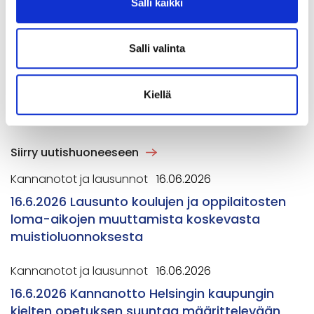
Salli kaikki
intressebevakningen och representerar förbundet i medierna.
The chairperson is responsible for advocacy and represents
the federation in the media.
Salli valinta
outi.vilkuna@sukol.fi
Kiellä
Lue seuraavaksi
Siirry uutishuoneeseen
Kannanotot ja lausunnot
16.06.2026
16.6.2026 Lausunto koulujen ja oppilaitosten
loma-aikojen muuttamista koskevasta
muistioluonnoksesta
Kannanotot ja lausunnot
16.06.2026
16.6.2026 Kannanotto Helsingin kaupungin
kielten opetuksen suuntaa määrittelevään