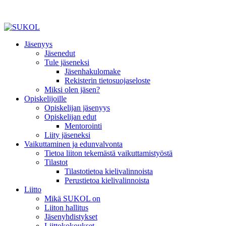
Jäsenyys
Jäsenedut
Tule jäseneksi
Jäsenhakulomake
Rekisterin tietosuojaseloste
Miksi olen jäsen?
Opiskelijoille
Opiskelijan jäsenyys
Opiskelijan edut
Mentorointi
Liity jäseneksi
Vaikuttaminen ja edunvalvonta
Tietoa liiton tekemästä vaikuttamistyöstä
Tilastot
Tilastotietoa kielivalinnoista
Perustietoa kielivalinnoista
Liitto
Mikä SUKOL on
Liiton hallitus
Jäsenyhdistykset
Liittokokoukset