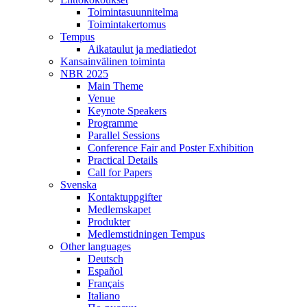
Toimintasuunnitelma
Toimintakertomus
Tempus
Aikataulut ja mediatiedot
Kansainvälinen toiminta
NBR 2025
Main Theme
Venue
Keynote Speakers
Programme
Parallel Sessions
Conference Fair and Poster Exhibition
Practical Details
Call for Papers
Svenska
Kontaktuppgifter
Medlemskapet
Produkter
Medlemstidningen Tempus
Other languages
Deutsch
Español
Français
Italiano