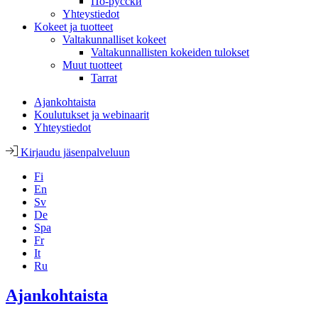
По-русски
Yhteystiedot
Kokeet ja tuotteet
Valtakunnalliset kokeet
Valtakunnallisten kokeiden tulokset
Muut tuotteet
Tarrat
Ajankohtaista
Koulutukset ja webinaarit
Yhteystiedot
Kirjaudu jäsenpalveluun
Fi
En
Sv
De
Spa
Fr
It
Ru
Ajankohtaista