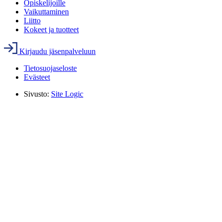
Opiskelijoille
Vaikuttaminen
Liitto
Kokeet ja tuotteet
Kirjaudu jäsenpalveluun
Tietosuojaseloste
Evästeet
Sivusto:
Site Logic