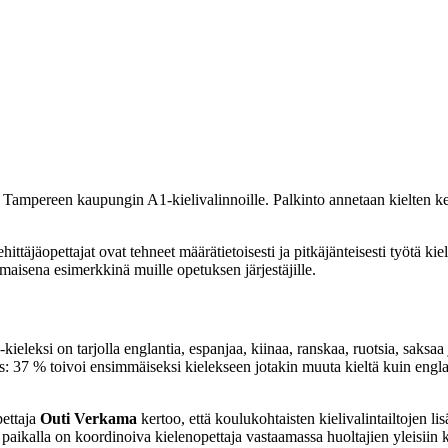
mpereen kaupungin A1-kielivalinnoille. Palkinto annetaan kielten kehi
ittäjäopettajat ovat tehneet määrätietoisesti ja pitkäjänteisesti työtä 
aisena esimerkkinä muille opetuksen järjestäjille.
ieleksi on tarjolla englantia, espanjaa, kiinaa, ranskaa, ruotsia, saksaa 
37 % toivoi ensimmäiseksi kielekseen jotakin muuta kieltä kuin englant
ettaja
Outi Verkama
kertoo, että koulukohtaisten kielivalintailtojen lisä
a paikalla on koordinoiva kielenopettaja vastaamassa huoltajien yleisiin