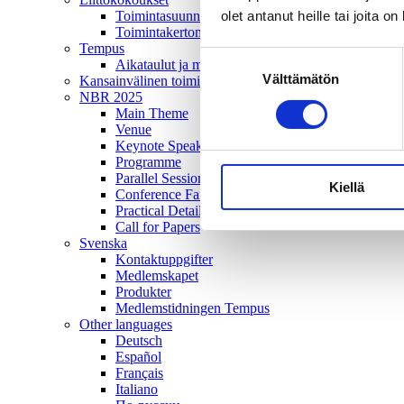
olet antanut heille tai joita o
Toimintasuunnitelma
Toimintakertomus
Tempus
Suostumuksen
Aikataulut ja mediatiedot
Välttämätön
valinta
Kansainvälinen toiminta
NBR 2025
Main Theme
Venue
Keynote Speakers
Programme
Parallel Sessions
Kiellä
Conference Fair and Poster Exhibition
Practical Details
Call for Papers
Svenska
Kontaktuppgifter
Medlemskapet
Produkter
Medlemstidningen Tempus
Other languages
Deutsch
Español
Français
Italiano