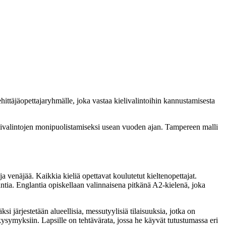
ttäjäopettajaryhmälle, joka vastaa kielivalintoihin kannustamisesta
kielivalintojen monipuolistamiseksi usean vuoden ajan. Tampereen malli
ja venäjää. Kaikkia kieliä opettavat koulutetut kieltenopettajat.
ia. Englantia opiskellaan valinnaisena pitkänä A2-kielenä, joka
ksi järjestetään alueellisia, messutyylisiä tilaisuuksia, jotka on
 kysymyksiin. Lapsille on tehtävärata, jossa he käyvät tutustumassa eri