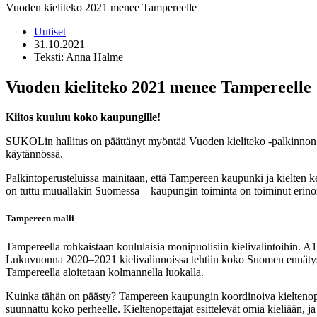
Vuoden kieliteko 2021 menee Tampereelle
Uutiset
31.10.2021
Teksti: Anna Halme
Vuoden kieliteko 2021 menee Tampereelle
Kiitos kuuluu koko kaupungille!
SUKOLin hallitus on päättänyt myöntää Vuoden kieliteko -palkinnon Ta
käytännössä.
Palkintoperusteluissa mainitaan, että Tampereen kaupunki ja kielten keh
on tuttu muuallakin Suomessa – kaupungin toiminta on toiminut erinom
Tampereen malli
Tampereella rohkaistaan koululaisia monipuolisiin kielivalintoihin. A1-k
Lukuvuonna 2020–2021 kielivalinnoissa tehtiin koko Suomen ennätys: 
Tampereella aloitetaan kolmannella luokalla.
Kuinka tähän on päästy? Tampereen kaupungin koordinoiva kieltenop
suunnattu koko perheelle. Kieltenopettajat esittelevät omia kieliään, j