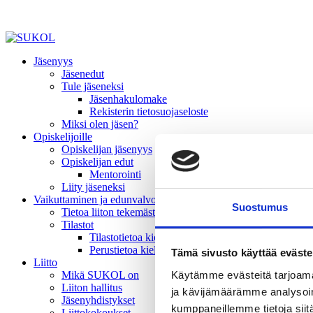
Jäsenyys
Jäsenedut
Tule jäseneksi
Jäsenhakulomake
Rekisterin tietosuojaseloste
Miksi olen jäsen?
Opiskelijoille
Opiskelijan jäsenyys
Opiskelijan edut
Mentorointi
Liity jäseneksi
Vaikuttaminen ja edunvalvonta
Suostumus
Tietoa liiton tekemästä vaikuttamistyöstä
Tilastot
Tilastotietoa kielivalinnoista
Perustietoa kielivalinnoista
Tämä sivusto käyttää eväste
Liitto
Käytämme evästeitä tarjoama
Mikä SUKOL on
Liiton hallitus
ja kävijämäärämme analysoim
Jäsenyhdistykset
kumppaneillemme tietoja siitä
Liittokokoukset