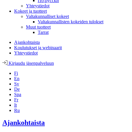
По-русски
Yhteystiedot
Kokeet ja tuotteet
Valtakunnalliset kokeet
Valtakunnallisten kokeiden tulokset
Muut tuotteet
Tarrat
Ajankohtaista
Koulutukset ja webinaarit
Yhteystiedot
Kirjaudu jäsenpalveluun
Fi
En
Sv
De
Spa
Fr
It
Ru
Ajankohtaista