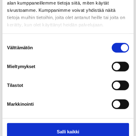
Keskustelua kielten
alan kumppaneillemme tietoja siitä, miten käytät
sivustoamme. Kumppanimme voivat yhdistää näitä
ylioppilaskokeista
tietoja muihin tietoihin, joita olet antanut heille tai joita on
Blogit
31.05.2022
kerätty, kun olet käyttänyt heidän palvelujaan.
Suostumuksen
Välttämätön
valinta
Lausunto yo-tutkinnon yleisistä
määräyksistä ja ohjeista
Mieltymykset
Kannanotot ja lausunnot
10.09.2021
Tilastot
Latinan oppimäärät yo-
Markkinointi
kokeessa
Kannanotot ja lausunnot
24.08.2021
Salli kaikki