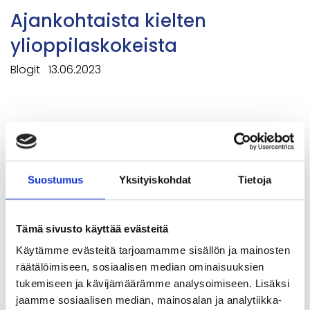
Ajankohtaista kielten
ylioppilaskokeista
Blogit
13.06.2023
Abitin kehittäminen
Kannanotot ja lausunnot
16.02.2023
Suostumus
Yksityiskohdat
Tietoja
Taitotasot yo-tutkintoon
Tämä sivusto käyttää evästeitä
Blogit
16.09.2022
Käytämme evästeitä tarjoamamme sisällön ja mainosten
räätälöimiseen, sosiaalisen median ominaisuuksien
tukemiseen ja kävijämäärämme analysoimiseen. Lisäksi
jaamme sosiaalisen median, mainosalan ja analytiikka-