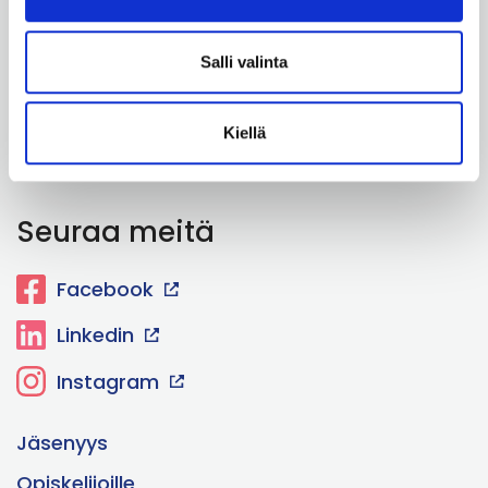
Ratamestarinkatu 11
00520 Helsinki
Salli valinta
+358 40 487 3608
Kiellä
Katso tarkemmat yhteystiedot
Seuraa meitä
Facebook
Linkedin
Instagram
Jäsenyys
Opiskelijoille