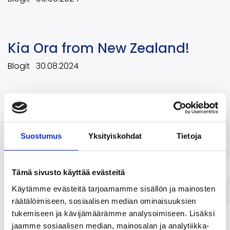
Kia Ora from New Zealand!
Blogit
30.08.2024
Ruotsinopettajien kesäkurssilla
Skånessa ja Malmössä
Suostumus
Yksityiskohdat
Tietoja
Blogit
15.08.2024
Tämä sivusto käyttää evästeitä
Käytämme evästeitä tarjoamamme sisällön ja mainosten
Tervetuloa Educaan!
räätälöimiseen, sosiaalisen median ominaisuuksien
tukemiseen ja kävijämäärämme analysoimiseen. Lisäksi
Jäsenyys
16.11.2023
jaamme sosiaalisen median, mainosalan ja analytiikka-