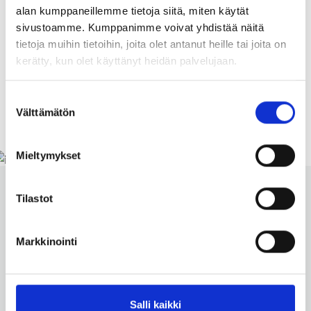
alan kumppaneillemme tietoja siitä, miten käytät
sivustoamme. Kumppanimme voivat yhdistää näitä
tietoja muihin tietoihin, joita olet antanut heille tai joita on
kerätty, kun olet käyttänyt heidän palvelujaan.
Edelliset
1
2
Suostumuksen
Välttämätön
valinta
Mieltymykset
Suomen kieltenopettajien liitto
Tilastot
SUKOL ry
Markkinointi
Suomen kieltenopettajien liitto SUKOL ry on
kieltenopettajien oma pedagoginen järjestö ja
yhteistyöverkosto. Teemme työtä kieltenopettajien ja
monipuolisen kieltenopetuksen puolesta.
Salli kaikki