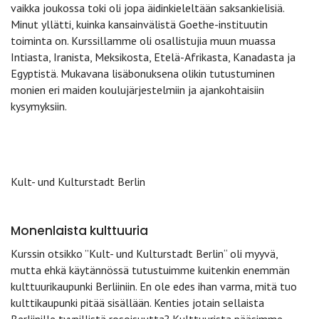
vaikka joukossa toki oli jopa äidinkieleltään saksankielisiä.
Minut yllätti, kuinka kansainvälistä Goethe-instituutin
toiminta on. Kurssillamme oli osallistujia muun muassa
Intiasta, Iranista, Meksikosta, Etelä-Afrikasta, Kanadasta ja
Egyptistä. Mukavana lisäbonuksena olikin tutustuminen
monien eri maiden koulujärjestelmiin ja ajankohtaisiin
kysymyksiin.
Kult- und Kulturstadt Berlin
Monenlaista kulttuuria
Kurssin otsikko ”Kult- und Kulturstadt Berlin“ oli myyvä,
mutta ehkä käytännössä tutustuimme kuitenkin enemmän
kulttuurikaupunki Berliiniin. En ole edes ihan varma, mitä tuo
kulttikaupunki pitää sisällään. Kenties jotain sellaista
Berliinille tyypillistä rosoisuutta? Kulttuurista pääsimme