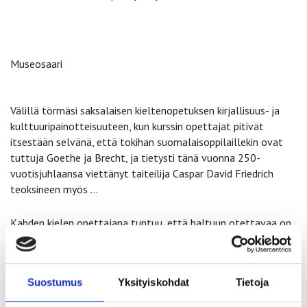
Museosaari
Välillä törmäsi saksalaisen kieltenopetuksen kirjallisuus- ja
kulttuuripainotteisuuteen, kun kurssin opettajat pitivät
itsestään selvänä, että tokihan suomalaisoppilaillekin ovat
tuttuja Goethe ja Brecht, ja tietysti tänä vuonna 250-
vuotisjuhlaansa viettänyt taiteilija Caspar David Friedrich
teoksineen myös …
Kahden kielen opettajana tuntuu, että haltuun otettavaa on
yksinkertaisesti liian paljon. Kuinka hyvin tunnen Ruotsin
politiikkaa? Tiedänkö Svenskfinlandin ajankohtaiset
puheenaiheet? Entäs Norja, Tanska, Islanti …? Mitkä
Suostumus
Yksityiskohdat
Tietoja
saksankieliset hitit ovat pinnalla? Entä miten se kierrätys nyt
sitten toimiikaan Saksassa, ja mikä onkaan nettipalstojen