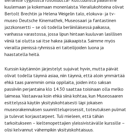
kuulemaan ja kokemaan monenlaista. Vierailukohteina olivat
Bertolt Brechtin ja Helena Weigelin talo, elokuva- ja tv-
museo Deutsche Kinemathek, Museosaari ja fantastinen
jazzkonsertti – se oli todella berliiniläisessä paikassa,
vanhassa varastossa, jossa lipun hintaan kuuluvan lasillisen
viiniä tai olutta sai itse hakea jääkaapista. Saimme myös
vierailla pienissä ryhmissä eri taiteilijoiden luona ja
haastatella heitä.
Kurssin käytännön järjestelyt sujuivat hyvin, mutta päivät
olivat todella täynnä asiaa, niin täynnä, että aloin ymmärtää
ehkä taas paremmin omia oppilaita, joiden into saksan
passiiviin perjantaina klo 14.30 saattaa toisinaan olla melko
laimeaa. Vastaavaa koin ehkä siinä kohtaa, kun Museosaaren
esittelyssä käytiin yksityiskohtaisesti läpi jokaisen
museorakennuksen suunnitteluprosessit, toteutuksen pulmat
ja tulevat korjaustarpeet. Tuli mieleen, että tähän
tarkoitukseen – kieltenopettajien yleissivistävälle kurssille –
olisi kelvannut vähempikin yksityiskohtaisuus.