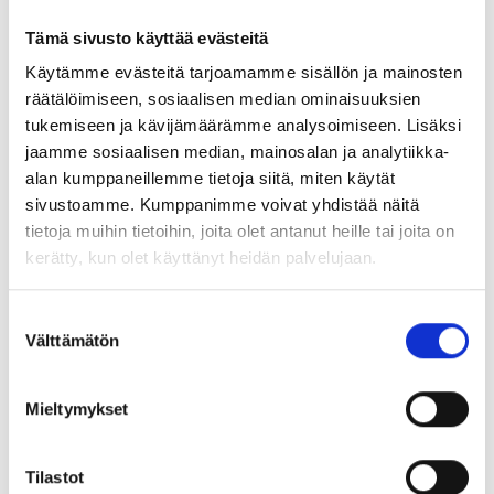
maininta Warm vuokran perässä? On yksinkertaisesti pakko
Tämä sivusto käyttää evästeitä
hyväksyä se, että kaikkea ei voi kaikesta tietää.
Käytämme evästeitä tarjoamamme sisällön ja mainosten
Berliinin vierailuni “kotiläksyksi” nappasin Stasi-arkistosta
räätälöimiseen, sosiaalisen median ominaisuuksien
vanhemmilleni ja itselleni lomakkeen, jonka avulla voi
tukemiseen ja kävijämäärämme analysoimiseen. Lisäksi
tiedustella, onko Stasin tiedoissa jotakin meistä.
jaamme sosiaalisen median, mainosalan ja analytiikka-
Vierailimmehan DDR:ssä 1980-luvulla kirkkojen
alan kumppaneillemme tietoja siitä, miten käytät
työntekijöiden perheleirillä. Itse olin vasta 17-vuotias, mutta
sivustoamme. Kumppanimme voivat yhdistää näitä
vanhemmillani oli muitakin matkoja. Aika jännittävältä tuntuu
tietoja muihin tietoihin, joita olet antanut heille tai joita on
tämä prosessi, ja sitäkin on mielenkiintoista seurata
kerätty, kun olet käyttänyt heidän palvelujaan.
oppilaiden kanssa.
Suostumuksen
Tähän loppuun joitakin vinkkejä Berliiniin ja
Välttämätön
valinta
Saksaan tutustumiseen oppitunneilla:
Ilmainen sovellus
berlinHistory
esittelee Berliinin
Mieltymykset
historiaa lyhyin artikkelein ja runsain historiallisin
valokuvin. Paikan päällä Berliinissä voit nähdä kartasta,
mitä juuri siinä paikassa on tapahtunut eri aikoina.
Tilastot
Yhdistyksen toteuttama. Kielivaihtoehdot