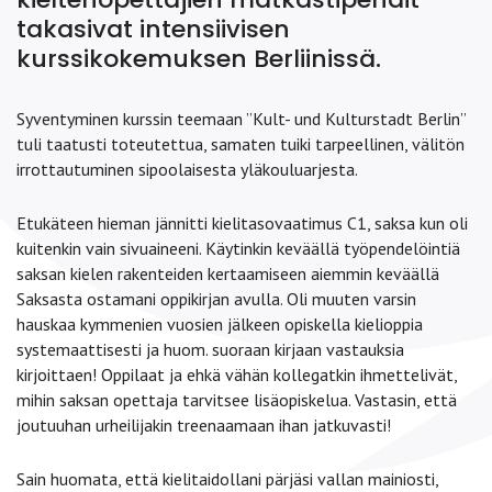
takasivat intensiivisen
kurssikokemuksen Berliinissä.
Syventyminen kurssin teemaan ”Kult- und Kulturstadt Berlin”
tuli taatusti toteutettua, samaten tuiki tarpeellinen, välitön
irrottautuminen sipoolaisesta yläkouluarjesta.
Etukäteen hieman jännitti kielitasovaatimus C1, saksa kun oli
kuitenkin vain sivuaineeni. Käytinkin keväällä työpendelöintiä
saksan kielen rakenteiden kertaamiseen aiemmin keväällä
Saksasta ostamani oppikirjan avulla. Oli muuten varsin
hauskaa kymmenien vuosien jälkeen opiskella kielioppia
systemaattisesti ja huom. suoraan kirjaan vastauksia
kirjoittaen! Oppilaat ja ehkä vähän kollegatkin ihmettelivät,
mihin saksan opettaja tarvitsee lisäopiskelua. Vastasin, että
joutuuhan urheilijakin treenaamaan ihan jatkuvasti!
Sain huomata, että kielitaidollani pärjäsi vallan mainiosti,