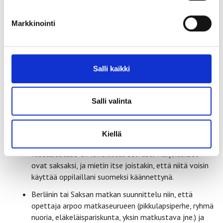
saksa/englanti.
Markkinointi
Ilmainen sovellus
About Berlin
on samantapainen.
Visit Berlinin toteuttama. Kielivaihtoehdot
saksa/englanti.
Ilmainen sovellus
Going Local Berlin
esittelee
Salli kaikki
Berliinin 12 aluetta ja muita kuin ilmiselvimpiä
nähtävyyksiä. Visit Berlinin toteuttama.
Salli valinta
Kielivaihtoehdot saksa/englanti.
Deutschstunde. Das Portal für DaF-Lehrkräfte.
Deutschstunde Portal – Goethe-Institut
sisältää
Kiellä
runsaasti erilaisia videoita ja tekstejä harjoituksineen.
Kielitaitotaso on ilmoitettu selvästi. Harjoitukset
ovat saksaksi, ja mietin itse joistakin, että niitä voisin
käyttää oppilaillani suomeksi käännettynä.
Berliinin tai Saksan matkan suunnittelu niin, että
opettaja arpoo matkaseurueen (pikkulapsiperhe, ryhmä
nuoria, eläkeläispariskunta, yksin matkustava jne.) ja