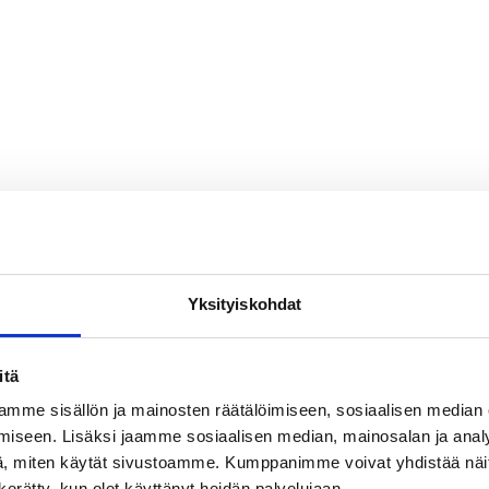
Yksityiskohdat
itä
mme sisällön ja mainosten räätälöimiseen, sosiaalisen median
iseen. Lisäksi jaamme sosiaalisen median, mainosalan ja analy
, miten käytät sivustoamme. Kumppanimme voivat yhdistää näitä t
n kerätty, kun olet käyttänyt heidän palvelujaan.