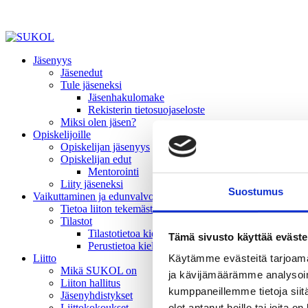
Jäsenyys
Jäsenedut
Tule jäseneksi
Jäsenhakulomake
Rekisterin tietosuojaseloste
Miksi olen jäsen?
Opiskelijoille
Opiskelijan jäsenyys
Opiskelijan edut
Mentorointi
Liity jäseneksi
Suostumus
Vaikuttaminen ja edunvalvonta
Tietoa liiton tekemästä vaikuttamistyöstä
Tilastot
Tilastotietoa kielivalinnoista
Tämä sivusto käyttää eväste
Perustietoa kielivalinnoista
Liitto
Käytämme evästeitä tarjoama
Mikä SUKOL on
ja kävijämäärämme analysoim
Liiton hallitus
kumppaneillemme tietoja siitä
Jäsenyhdistykset
Liittokokoukset
olet antanut heille tai joita o