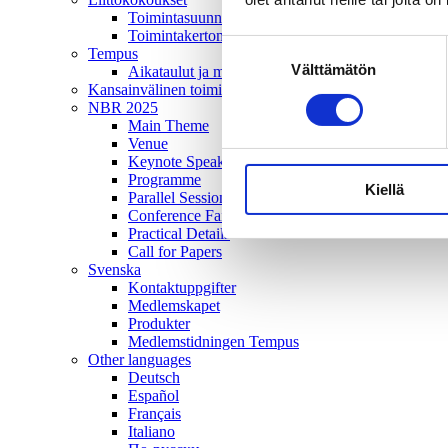
Toimintasuunnitelma
Toimintakertomus
Suostumuksen
Tempus
Välttämätön
valinta
Aikataulut ja mediatiedot
Kansainvälinen toiminta
NBR 2025
Main Theme
Venue
Keynote Speakers
Programme
Kiellä
Parallel Sessions
Conference Fair and Poster Exhibition
Practical Details
Call for Papers
Svenska
Kontaktuppgifter
Medlemskapet
Produkter
Medlemstidningen Tempus
Other languages
Deutsch
Español
Français
Italiano