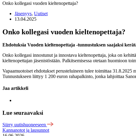
Onko kollegasi vuoden kieltenopettaja?
Jäsenyys
,
Uutiset
13.04.2025
Onko kollegasi vuoden kieltenopettaja?
Ehdotuksia Vuoden kieltenopettaja -tunnustuksen saajaksi kerät
Onko kollegasi innostunut ja innostava kieltenopettaja, joka on kehit
kieltenopettajan jäsenistöstään. Palkitsemisessa otetaan huomioon toi
Vapaamuotoiset ehdotukset perusteluineen tulee toimittaa 31.8.2025 
Tunnustukseen liittyy 1 200 euron rahapalkinto, jonka lahjoittaa San
Jaa artikkeli
Lue seuraavaksi
Siirry uutishuoneeseen
Kannanotot ja lausunnot
16.06.2026