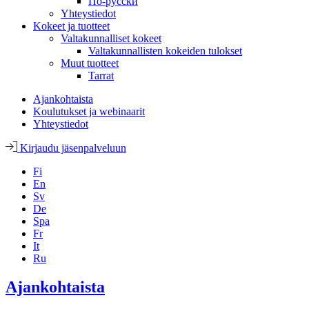
По-русски
Yhteystiedot
Kokeet ja tuotteet
Valtakunnalliset kokeet
Valtakunnallisten kokeiden tulokset
Muut tuotteet
Tarrat
Ajankohtaista
Koulutukset ja webinaarit
Yhteystiedot
Kirjaudu jäsenpalveluun
Fi
En
Sv
De
Spa
Fr
It
Ru
Ajankohtaista