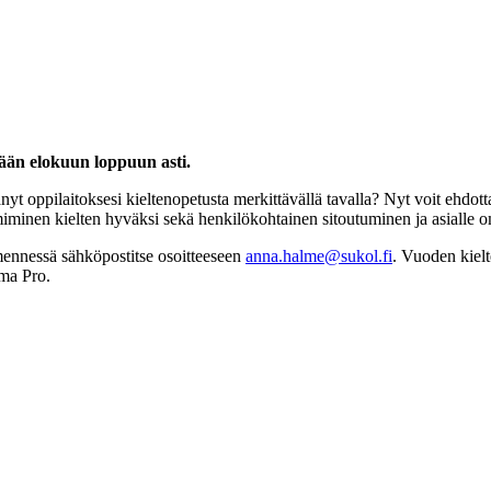
ään elokuun loppuun asti.
tänyt oppilaitoksesi kieltenopetusta merkittävällä tavalla? Nyt voit eh
miminen kielten hyväksi sekä henkilökohtainen sitoutuminen ja asialle 
mennessä sähköpostitse osoitteeseen
anna.halme@sukol.fi
. Vuoden kielt
oma Pro.