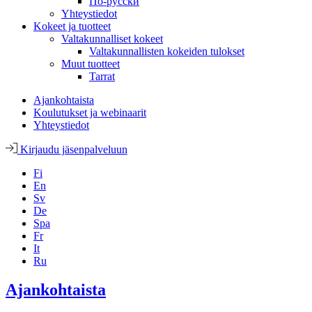
По-русски
Yhteystiedot
Kokeet ja tuotteet
Valtakunnalliset kokeet
Valtakunnallisten kokeiden tulokset
Muut tuotteet
Tarrat
Ajankohtaista
Koulutukset ja webinaarit
Yhteystiedot
Kirjaudu jäsenpalveluun
Fi
En
Sv
De
Spa
Fr
It
Ru
Ajankohtaista