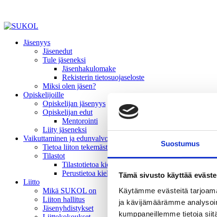
Jäsenyys
Jäsenedut
Tule jäseneksi
Jäsenhakulomake
Rekisterin tietosuojaseloste
Miksi olen jäsen?
Opiskelijoille
Opiskelijan jäsenyys
Opiskelijan edut
Mentorointi
Liity jäseneksi
Vaikuttaminen ja edunvalvonta
Suostumus
Tietoa liiton tekemästä vaikuttamistyöstä
Tilastot
Tilastotietoa kielivalinnoista
Perustietoa kielivalinnoista
Tämä sivusto käyttää eväste
Liitto
Käytämme evästeitä tarjoama
Mikä SUKOL on
Liiton hallitus
ja kävijämäärämme analysoim
Jäsenyhdistykset
kumppaneillemme tietoja siitä
Liittokokoukset