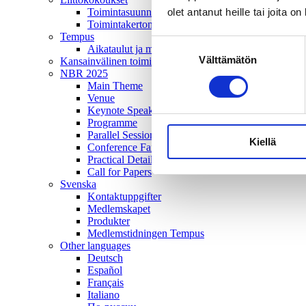
olet antanut heille tai joita o
Toimintasuunnitelma
Toimintakertomus
Tempus
Suostumuksen
Aikataulut ja mediatiedot
Välttämätön
valinta
Kansainvälinen toiminta
NBR 2025
Main Theme
Venue
Keynote Speakers
Programme
Parallel Sessions
Kiellä
Conference Fair and Poster Exhibition
Practical Details
Call for Papers
Svenska
Kontaktuppgifter
Medlemskapet
Produkter
Medlemstidningen Tempus
Other languages
Deutsch
Español
Français
Italiano