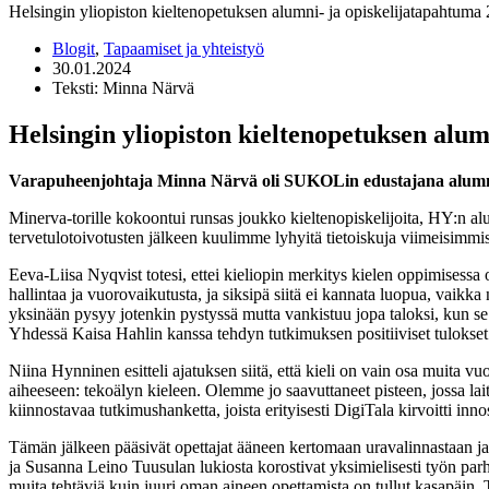
Helsingin yliopiston kieltenopetuksen alumni- ja opiskelijatapahtuma
Blogit
,
Tapaamiset ja yhteistyö
30.01.2024
Teksti: Minna Närvä
Helsingin yliopiston kieltenopetuksen alum
Varapuheenjohtaja Minna Närvä oli SUKOLin edustajana alumn
Minerva-torille kokoontui runsas joukko kieltenopiskelijoita, HY:n al
tervetulotoivotusten jälkeen kuulimme lyhyitä tietoiskuja viimeisimmis
Eeva-Liisa Nyqvist totesi, ettei kieliopin merkitys kielen oppimisessa
hallintaa ja vuorovaikutusta, ja siksipä siitä ei kannata luopua, vaikka
yksinään pysyy jotenkin pystyssä mutta vankistuu jopa taloksi, kun se s
Yhdessä Kaisa Hahlin kanssa tehdyn tutkimuksen positiiviset tulokset
Niina Hynninen esitteli ajatuksen siitä, että kieli on vain osa muita 
aiheeseen: tekoälyn kieleen. Olemme jo saavuttaneet pisteen, jossa laite
kiinnostavaa tutkimushanketta, joista erityisesti DigiTala kirvoitti in
Tämän jälkeen pääsivät opettajat ääneen kertomaan uravalinnastaan j
ja Susanna Leino Tuusulan lukiosta korostivat yksimielisesti työn pa
muita tehtäviä kuin juuri oman aineen opettamista on tullut kasapäin