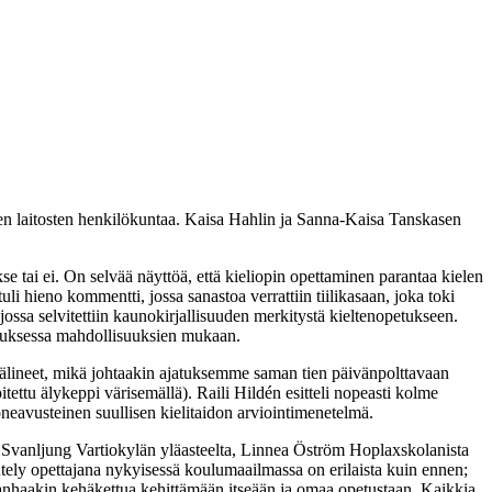
lten laitosten henkilökuntaa. Kaisa Hahlin ja Sanna-Kaisa Tanskasen
e tai ei. On selvää näyttöä, että kieliopin opettaminen parantaa kielen
uli hieno kommentti, jossa sanastoa verrattiin tiilikasaan, joka toki
jossa selvitettiin kaunokirjallisuuden merkitystä kieltenopetukseen.
petuksessa mahdollisuuksien mukaan.
puvälineet, mikä johtaakin ajatuksemme saman tien päivänpolttavaan
itettu älykeppi värisemällä). Raili Hildén esitteli nopeasti kolme
koneavusteinen suullisen kielitaidon arviointimenetelmä.
 Svanljung Vartiokylän yläasteelta, Linnea Öström Hoplaxskolanista
tely opettajana nykyisessä koulumaailmassa on erilaista kuin ennen;
vanhaakin kehäkettua kehittämään itseään ja omaa opetustaan. Kaikkia