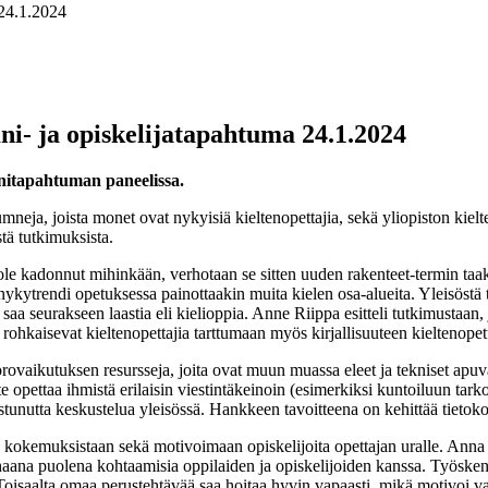
 24.1.2024
ni- ja opiskelijatapahtuma 24.1.2024
itapahtuman paneelissa.
umneja, joista monet ovat nykyisiä kieltenopettajia, sekä yliopiston kie
tä tutkimuksista.
 ole kadonnut mihinkään, verhotaan se sitten uuden rakenteet-termin taaks
 nykytrendi opetuksessa painottaakin muita kielen osa-alueita. Yleisöstä t
aa seurakseen laastia eli kielioppia. Anne Riippa esitteli tutkimustaan, 
 rohkaisevat kieltenopettajia tarttumaan myös kirjallisuuteen kielteno
vuorovaikutuksen resursseja, joita ovat muun muassa eleet ja tekniset a
 opettaa ihmistä erilaisin viestintäkeinoin (esimerkiksi kuntoiluun tarko
nostunutta keskustelua yleisössä. Hankkeen tavoitteena on kehittää tieto
a kokemuksistaan sekä motivoimaan opiskelijoita opettajan uralle. Anna
rhaana puolena kohtaamisia oppilaiden ja opiskelijoiden kanssa. Työsken
. Toisaalta omaa perustehtävää saa hoitaa hyvin vapaasti, mikä motivoi 