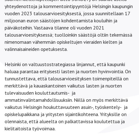
yhteydenottoja ja kommentointipyyntöjä Helsingin kaupungin
vuoden 2023 talousarvioesityksestä, jossa suunnitellaan 17
miljoonan euron säästöjen kohdentamista kouluihin ja
päiväkoteihin. Vastaava tilanne oli vuoden 2021
talousarvioesityksessä; tuolloinkin säästöjä oltiin tekemässä
nimenomaan vähemmän opiskeltujen vieraiden kielten ja
valinnaisaineiden opetuksesta.
Helsinki on valtuustostrategiassa linjannut, että kaupunki
haluaa parantaa erityisesti lasten ja nuorten hyvinvointia. On
tunnustettava, että talousarvioesityksen toimenpiteillä on
merkittävä ja kauaskantoinen vaikutus lasten ja nuorten
tulevaisuuden kouluttautumis- ja
ammatinvalintamahdollisuuksiin. Niillä on myös merkittävä
vaikutus Helsingin houkuttavuuteen asuin-, työskentely- ja
opiskelupaikkana ja yritysten sijaintikohteena. Yrityksille on
olennaista, että alueelta on palkattavissa koulutettua ja
kielitaitoista työvoimaa.