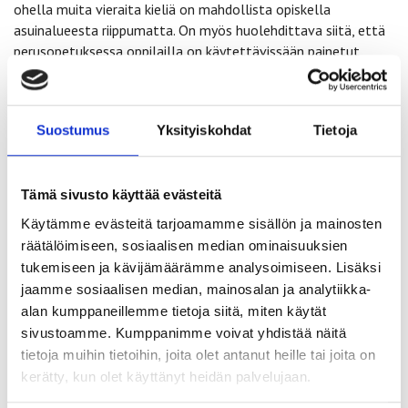
ohella muita vieraita kieliä on mahdollista opiskella
asuinalueesta riippumatta. On myös huolehdittava siitä, että
perusopetuksessa oppilailla on käytettävissään painetut
oppimateriaalit.
Helsingin edellisen vuoden (2021) tilinpäätöksen tulos on
Suostumus
Yksityiskohdat
Tietoja
parempi kuin ennakkoon odotettiin, mutta siitä todetaan, että
tilinpäätöksen loppusumma on syntynyt merkittävässä
määrin valtion koronakompensaatioiden avulla. Vaikka
Tämä sivusto käyttää evästeitä
talouteen liittyy epävarmuustekijöitä, mahdollistaa
kaupungin taloudellinen tilanne kuitenkin vuodelle 2023
Käytämme evästeitä tarjoamamme sisällön ja mainosten
talouspolitiikan, jossa tulisi sijoittaa koulutukseen
räätälöimiseen, sosiaalisen median ominaisuuksien
varhaisesta vaiheesta alkaen.
tukemiseen ja kävijämäärämme analysoimiseen. Lisäksi
jaamme sosiaalisen median, mainosalan ja analytiikka-
Helsingin kaupungin kasvatuksen ja koulutuksen toimialan
alan kumppaneillemme tietoja siitä, miten käytät
sivuilla esitellään Helsingin kouluverkkoa, jossa jokaisella
sivustoamme. Kumppanimme voivat yhdistää näitä
viidellä alueella voi opiskella monipuolisesti kieliä. Samojen
tietoja muihin tietoihin, joita olet antanut heille tai joita on
sivujen mukaan kaupunkistrategian mukaisesti Helsingissä
kerätty, kun olet käyttänyt heidän palvelujaan.
kieltenopiskelua pidetään tärkeänä: kaikilla oppilailla on