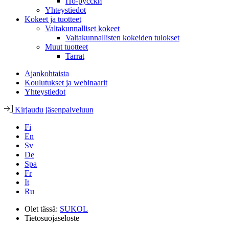
По-русски
Yhteystiedot
Kokeet ja tuotteet
Valtakunnalliset kokeet
Valtakunnallisten kokeiden tulokset
Muut tuotteet
Tarrat
Ajankohtaista
Koulutukset ja webinaarit
Yhteystiedot
Kirjaudu jäsenpalveluun
Fi
En
Sv
De
Spa
Fr
It
Ru
Olet tässä:
SUKOL
Tietosuojaseloste