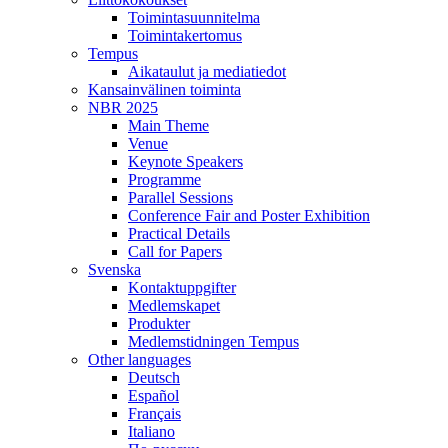
Toimintasuunnitelma
Toimintakertomus
Tempus
Aikataulut ja mediatiedot
Kansainvälinen toiminta
NBR 2025
Main Theme
Venue
Keynote Speakers
Programme
Parallel Sessions
Conference Fair and Poster Exhibition
Practical Details
Call for Papers
Svenska
Kontaktuppgifter
Medlemskapet
Produkter
Medlemstidningen Tempus
Other languages
Deutsch
Español
Français
Italiano