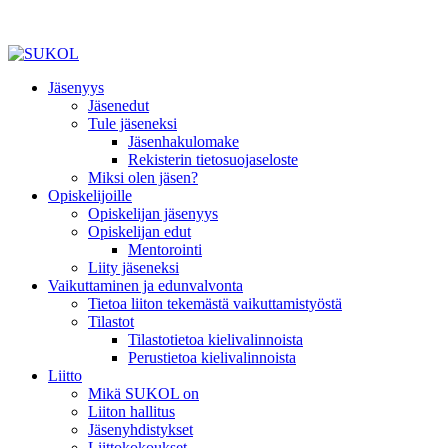
Jäsenyys
Jäsenedut
Tule jäseneksi
Jäsenhakulomake
Rekisterin tietosuojaseloste
Miksi olen jäsen?
Opiskelijoille
Opiskelijan jäsenyys
Opiskelijan edut
Mentorointi
Liity jäseneksi
Vaikuttaminen ja edunvalvonta
Tietoa liiton tekemästä vaikuttamistyöstä
Tilastot
Tilastotietoa kielivalinnoista
Perustietoa kielivalinnoista
Liitto
Mikä SUKOL on
Liiton hallitus
Jäsenyhdistykset
Liittokokoukset