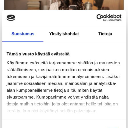
Suostumus
Yksityiskohdat
Tietoja
Tämä sivusto käyttää evästeitä
Käytämme evästeitä tarjoamamme sisällön ja mainosten
räätälöimiseen, sosiaalisen median ominaisuuksien
Jaa artikkeli
tukemiseen ja kävijämäärämme analysoimiseen. Lisäksi
jaamme sosiaalisen median, mainosalan ja analytiikka-
alan kumppaneillemme tietoja siitä, miten käytät
sivustoamme. Kumppanimme voivat yhdistää näitä
Lue seuraavaksi
tietoja muihin tietoihin, joita olet antanut heille tai joita on
kerätty, kun olet käyttänyt heidän palvelujaan.
Siirry uutishuoneeseen
Suostumuksen