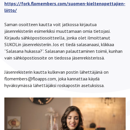
https://fork.flomembers.com/suomen-kieltenopettajien-
liitto/
Saman osoitteen kautta voit jatkossa kirjautua
jäsenrekisteriin esimerkiksi muuttamaan omia tietojasi.
Kirjaudu sähköpostiosoitteella, jonka olet ilmoittanut
SUKOLin jäsenrekisteriin. Jos et tiedä salasanaasi, klikkaa
”Salasana hukassa?”. Salasanan palauttaminen toimii, kunhan
vain sähköpostiosoite on tiedossa jäsenrekisterissä.
Jäsenrekisterin kautta kulkevan postin lähettäjänä on
flomembers@floapps.com, joka kannattaa käydä
hyväksymässä lähettäjäksi roskapostin asetuksissa.