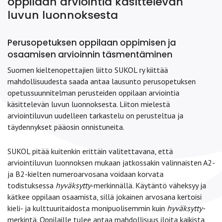
oppilaan arviointia käsittelevän
luvun luonnoksesta
Perusopetuksen oppilaan oppimisen ja
osaamisen arvioinnin täsmentäminen
Suomen kieltenopettajien liitto SUKOL ry kiittää
mahdollisuudesta saada antaa lausunto perusopetuksen
opetussuunnitelman perusteiden oppilaan arviointia
käsittelevän luvun luonnoksesta. Liiton mielestä
arviointiluvun uudelleen tarkastelu on perusteltua ja
täydennykset pääosin onnistuneita.
SUKOL pitää kuitenkin erittäin valitettavana, että
arviointiluvun luonnoksen mukaan jatkossakin valinnaisten A2-
ja B2-kielten numeroarvosana voidaan korvata
todistuksessa
hyväksytty
-merkinnällä. Käytäntö väheksyy ja
kätkee oppilaan osaamista, sillä jokainen arvosana kertoisi
kieli- ja kulttuuritaidosta monipuolisemmin kuin
hyväksytty-
merkintä. Oppilaille tulee antaa mahdollisuus iloita kaikista