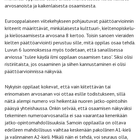
arvosanoista ja kaikenlaisesta osaamisesta.
Eurooppalaiseen viitekehykseen pohjautuvat päättöarvioinnin
kriteerit määrittävät, minkälaisesta kulttuuri-, kieltenopiskelu-
ja kieliosaamisesta arvosana 8 kertoo. Toisin sanoen vieraiden
kielten päättöarviointi perustuu sille, mitä oppilas osaa tehdä.
Luvun 6 luonnoksessa myös todetaan, että sanallisessa
arviossa ”tulee käydä ilmi oppilaan osaamisen taso”. Siksi olisi
ristiriitaista, jos osaaminen ja siihen kannustaminen ei olisi
päättöarvioinnissa näkyvää.
Nykyisin oppilaat kokevat, että vain kiitettävän tai
erinomaisen arvosanan voi ottaa esille todistukseen, sillä
näitä alempi numero voi heikentää nuoren jatko-opintoihin
pääsyä yhteishaussa. Onkin selvää, että osaamisen näkyväksi
tekeminen numeroarvosanalla ei saa vaarantaa kenenkään
jatko-opintomahdollisuuksia. Samoin oppilaalla on oltava
edelleen mahdollisuus vaihtaa keskenään pakollinen A1-kieli
ja valinnainen A2-kieli. Mikäli näin ei tehdä, voi seuraus olla,