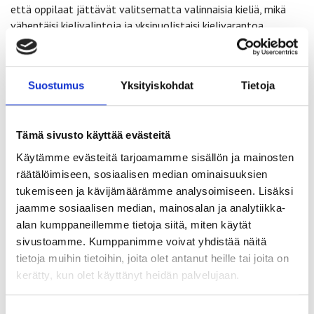
että oppilaat jättävät valitsematta valinnaisia kieliä, mikä
vähentäisi kielivalintoja ja yksipuolistaisi kielivarantoa
entisestään.
Nämä tekniset yhteishakuun liittyvät yksityiskohdat eivät
Suostumus
Yksityiskohdat
Tietoja
kuitenkaan saa ohjata arviointikäytänteitä eivätkä estää
suomalaisnuorten kielitaidon esille tuomista.
Tämä sivusto käyttää evästeitä
Perusopetuksen kielivalinnat ovat yksipuolistuneet, ja nykyisin
Käytämme evästeitä tarjoamamme sisällön ja mainosten
noin 80 prosenttia oppilaista opiskelee peruskoulun aikana
toisen kotimaisten rinnalla vain yhtä vierasta kieltä, joka on
räätälöimiseen, sosiaalisen median ominaisuuksien
englanti lähes poikkeuksetta. Tämän lisäksi B2-kielten
tukemiseen ja kävijämäärämme analysoimiseen. Lisäksi
valinnat ovat kokonaisuudessaan vähentyneet viimeisen 20
jaamme sosiaalisen median, mainosalan ja analytiikka-
vuoden aikana.
alan kumppaneillemme tietoja siitä, miten käytät
sivustoamme. Kumppanimme voivat yhdistää näitä
Monipuolinen kieltenopiskelu laajentaa ja syventää oppilaan
tietoja muihin tietoihin, joita olet antanut heille tai joita on
osaamista. Sen pitää tuoda oppilaalle lisäarvoa, ja sitä pitää
kerätty, kun olet käyttänyt heidän palvelujaan.
tukea kaikin mahdollisin keinoin. Vieraiden kielten arvioinnin
tulee olla aidosti kannustavaa. On ensiarvoisen tärkeää, että
Suostumuksen