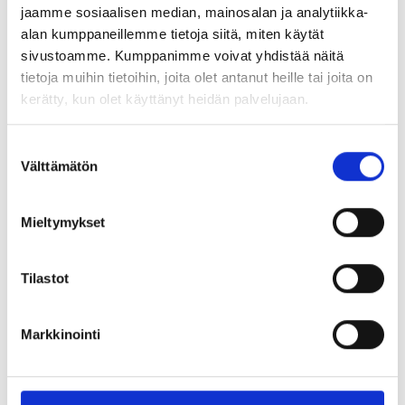
tekijöitä. Kieltenopettajista on jo tällä hetkellä paikoittain
jaamme sosiaalisen median, mainosalan ja analytiikka-
todellista pulaa.
Sen lisäksi, että tulisi mahdollistaa
alan kumppaneillemme tietoja siitä, miten käytät
monipuolisempi kielten opiskelu jo perusasteella, tulisi
sivustoamme. Kumppanimme voivat yhdistää näitä
myös varmistaa mahdollisuus kouluttautua alalle, jolla
tietoja muihin tietoihin, joita olet antanut heille tai joita on
tehdään arvokasta, yhteiskunnallisesti merkittävää
kerätty, kun olet käyttänyt heidän palvelujaan.
työtä.
Suostumuksen
Välttämätön
valinta
Jaa artikkeli
Mieltymykset
Kirjoittaja
Tilastot
Markkinointi