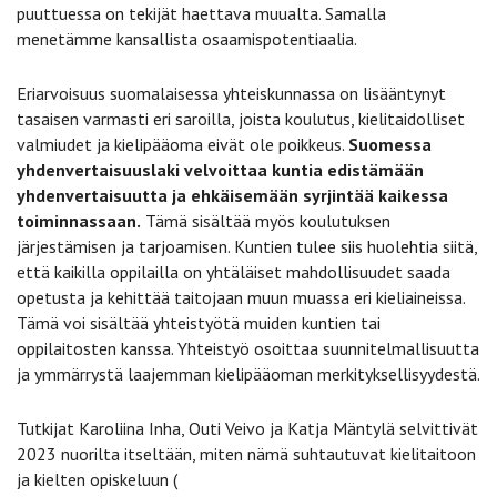
puuttuessa on tekijät haettava muualta. Samalla
menetämme kansallista osaamispotentiaalia.
Eriarvoisuus suomalaisessa yhteiskunnassa on lisääntynyt
tasaisen varmasti eri saroilla, joista koulutus, kielitaidolliset
valmiudet ja kielipääoma eivät ole poikkeus.
Suomessa
yhdenvertaisuuslaki velvoittaa kuntia edistämään
yhdenvertaisuutta ja ehkäisemään syrjintää kaikessa
toiminnassaan.
Tämä sisältää myös koulutuksen
järjestämisen ja tarjoamisen. Kuntien tulee siis huolehtia siitä,
että kaikilla oppilailla on yhtäläiset mahdollisuudet saada
opetusta ja kehittää taitojaan muun muassa eri kieliaineissa.
Tämä voi sisältää yhteistyötä muiden kuntien tai
oppilaitosten kanssa. Yhteistyö osoittaa suunnitelmallisuutta
ja ymmärrystä laajemman kielipääoman merkityksellisyydestä.
Tutkijat Karoliina Inha, Outi Veivo ja Katja Mäntylä selvittivät
2023 nuorilta itseltään, miten nämä suhtautuvat kielitaitoon
ja kielten opiskeluun (