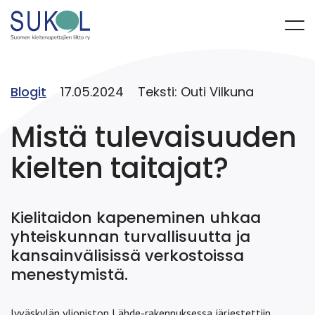
Blogit
17.05.2024
Teksti: Outi Vilkuna
Mistä tulevaisuuden
kielten taitajat?
Kielitaidon kapeneminen uhkaa
yhteiskunnan turvallisuutta ja
kansainvälisissä verkostoissa
menestymistä.
Jyväskylän yliopiston Lähde-rakennuksessa järjestettiin