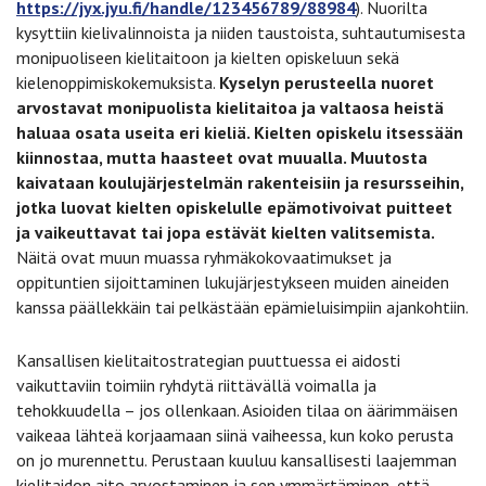
https://jyx.jyu.fi/handle/123456789/88984
). Nuorilta
kysyttiin kielivalinnoista ja niiden taustoista, suhtautumisesta
monipuoliseen kielitaitoon ja kielten opiskeluun sekä
kielenoppimiskokemuksista.
Kyselyn perusteella nuoret
arvostavat monipuolista kielitaitoa ja valtaosa heistä
haluaa osata useita eri kieliä. Kielten opiskelu itsessään
kiinnostaa, mutta haasteet ovat muualla. Muutosta
kaivataan koulujärjestelmän rakenteisiin ja resursseihin,
jotka luovat kielten opiskelulle epämotivoivat puitteet
ja vaikeuttavat tai jopa estävät kielten valitsemista.
Näitä ovat muun muassa ryhmäkokovaatimukset ja
oppituntien sijoittaminen lukujärjestykseen muiden aineiden
kanssa päällekkäin tai pelkästään epämieluisimpiin ajankohtiin.
Kansallisen kielitaitostrategian puuttuessa ei aidosti
vaikuttaviin toimiin ryhdytä riittävällä voimalla ja
tehokkuudella – jos ollenkaan. Asioiden tilaa on äärimmäisen
vaikeaa lähteä korjaamaan siinä vaiheessa, kun koko perusta
on jo murennettu. Perustaan kuuluu kansallisesti laajemman
kielitaidon aito arvostaminen ja sen ymmärtäminen, että