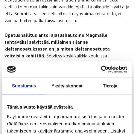
kielitaito on muutakin kuin vain kieliopillista oikeakielisyyttä ja
että Suomi tarvitsee kielitaitoista työvoimaa eri aloilla, ei
vain parhaiten palkatuissa asemissa.
Opetushallitus antoi ajatushautomo Magmalle
tehtäväksi selvittää, millainen tilanne
kieltenopetuksessa on ja miten kieltenopetusta
voitaisiin kehittää.
Selvitys koski kaikkia kouluissa
opetettavia kieliä ja kattoi kaikki koulutusasteet painopisteen
ollessa ratkaisukeskeisessä tulevaisuus- ja
kehitysnäkökulmassa. Selvitystä ei ole vielä kokonaisuutena
julkaistu, mutta sen alustavien tulosten julkaisutilaisuus
Suostumus
Yksityiskohdat
Tietoja
pidettiin 29.4.2024. Toivoa sopii, että selvityksellä on myös
vaikuttavuutta kieltenopetuksen ja kieltenopettajien
tulevaisuuden näkymiin. Yksi olennainen haaste kun on myös
Tämä sivusto käyttää evästeitä
se, miten laadukas kielten opetus taataan maassamme
Käytämme evästeitä tarjoamamme sisällön ja mainosten
tulevaisuudessa. Opettajan ammatin houkuttelevuus on
räätälöimiseen, sosiaalisen median ominaisuuksien
kärsinyt ja alan vetovoima heikentynyt. Arvostuksen puute
tukemiseen ja kävijämäärämme analysoimiseen. Lisäksi
sekä työolosuhteet ja palkkaus ovat tässä merkittäviä