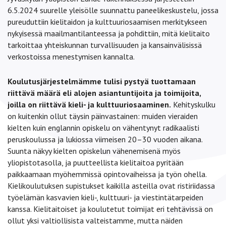
6.5.2024 suurelle yleisölle suunnattu paneelikeskustelu, jossa
pureuduttiin kielitaidon ja kulttuuriosaamisen merkitykseen
nykyisessä maailmantilanteessa ja pohdittiin, mitä kielitaito
tarkoittaa yhteiskunnan turvallisuuden ja kansainvälisissä
verkostoissa menestymisen kannalta.
Koulutusjärjestelmämme tulisi pystyä tuottamaan
riittävä määrä eli alojen asiantuntijoita ja toimijoita,
joilla on riittävä kieli- ja kulttuuriosaaminen.
Kehityskulku
on kuitenkin ollut täysin päinvastainen: muiden vieraiden
kielten kuin englannin opiskelu on vähentynyt radikaalisti
peruskoulussa ja lukiossa viimeisen 20–30 vuoden aikana.
Suunta näkyy kielten opiskelun vähenemisenä myös
yliopistotasolla, ja puutteellista kielitaitoa pyritään
paikkaamaan myöhemmissä opintovaiheissa ja työn ohella.
Kielikoulutuksen supistukset kaikilla asteilla ovat ristiriidassa
työelämän kasvavien kieli-, kulttuuri- ja viestintätarpeiden
kanssa. Kielitaitoiset ja koulutetut toimijat eri tehtävissä on
ollut yksi valtiollisista valteistamme, mutta näiden