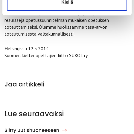
Kiellä
Kaiken kaikkiaan opetussuunnitelmien luonnoksessa esitetyt
uudistukset edellyttävät opetuksen järjestäjältä riittäviä
resursseja opetussuunnitelman mukaisen opetuksen
toteuttamiseksi. Olemme huolissamme tasa-arvon
toteutumisesta valtakunnallisesti.
Helsingissä 12.5.2014
Suomen kieltenopettajien liitto SUKOL ry
Jaa artikkeli
Lue seuraavaksi
Siirry uutishuoneeseen