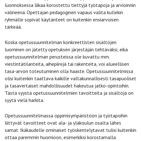
luonnoksessa liikaa korostettu tiettyjä työtapoja ja arvioinnin
välineenä. Opettajan pedagoginen vapaus valita kullekin
ryhmälle sopivat käytänteet on kuitenkin ensiarvoisen
tärkeää.
Koska opetussuunnitelman konkreettisten sisältöjen
luominen on jätetty opetuksen järjestäjän tehtäväksi, eikä
opetussuunnitelman perusteissa ole kuvattu mm.
viestintätilanteita, aihepiirejä tai rakenteita, voi alueellisen
tasa-arvon toteutuminen olla haaste. Opetussuunnitelmissa
olisi kuitenkin taattava kaikille valtakunnallisesti tasapuoliset
ja tasavertaiset mahdollisuudet hakeutua jatko-opintoihin.
Tästä syystä opetussuunnitelmien tavoitteita ja sisältöjä on
syytä vielä harkita.
Opetussuunnitelmassa oppimisympäristöön ja työtapoihin
liittyvät tavoitteet ovat ala- ja yläkoulun osalta lähes
samat. Ikäkaudelle ominaiset työskentelytavat tulisi kuitenkin
ottaa paremmin huomioon, esimerkiksi korostamalla