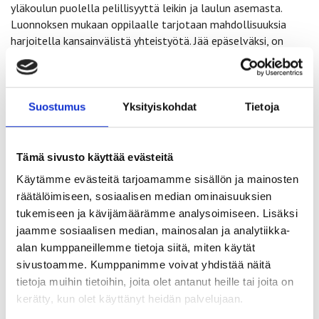
yläkoulun puolella pelillisyyttä leikin ja laulun asemasta.
Luonnoksen mukaan oppilaalle tarjotaan mahdollisuuksia
harjoitella kansainvälistä yhteistyötä. Jää epäselväksi, on
kyseinen tavoite opetuksen järjestäjän ja opettajan kannalta
vapaus vai velvollisuus.
Suostumus
Yksityiskohdat
Tietoja
Opetussuunnitelman luonnoksessa tuodaan esille arvioinnin
monipuolisuus, mm. itse- ja vertaisarviointi. Oppilaalla tulisi
olla käytössään käytännön työkaluja tämän toteuttamiseen.
Luonnoksen mukaan arvioinnin tulee myös antaa oppilaalle
Tämä sivusto käyttää evästeitä
mahdollisuus painottaa itselleen luontevia ilmaisumuotoja.
Käytämme evästeitä tarjoamamme sisällön ja mainosten
Tästä jää epäselväksi, onko oppilaalla itse oikeus valita oman
räätälöimiseen, sosiaalisen median ominaisuuksien
arviointinsa keinot. Päättöarvioinnin kriteerit tulisi
tukemiseen ja kävijämäärämme analysoimiseen. Lisäksi
opetussuunnitelmassa kirjoittaa selkeästi auki. Luonnoksessa
jaamme sosiaalisen median, mainosalan ja analytiikka-
käytetyt käsitteet, kuten esimerkiksi ”jonkin verran, alustava
alan kumppaneillemme tietoja siitä, miten käytät
käsitys tai tavanomaisimpia” ovat hyvin subjektiivisia.
sivustoamme. Kumppanimme voivat yhdistää näitä
Päättöarvioinnin kohdalla tulisi kaikissa kielissä ja
tietoja muihin tietoihin, joita olet antanut heille tai joita on
oppimäärissä lisäksi tuoda selkeämmin esille kielitaidon eri
kerätty, kun olet käyttänyt heidän palvelujaan.
osa-alueet. Luonnoksesta puuttuu myös arvosanasta