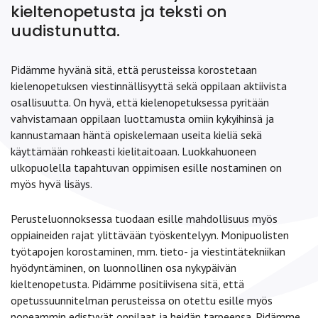
kieltenopetusta ja teksti on
uudistunutta.
Pidämme hyvänä sitä, että perusteissa korostetaan
kielenopetuksen viestinnällisyyttä sekä oppilaan aktiivista
osallisuutta. On hyvä, että kielenopetuksessa pyritään
vahvistamaan oppilaan luottamusta omiin kykyihinsä ja
kannustamaan häntä opiskelemaan useita kieliä sekä
käyttämään rohkeasti kielitaitoaan. Luokkahuoneen
ulkopuolella tapahtuvan oppimisen esille nostaminen on
myös hyvä lisäys.
Perusteluonnoksessa tuodaan esille mahdollisuus myös
oppiaineiden rajat ylittävään työskentelyyn. Monipuolisten
työtapojen korostaminen, mm. tieto- ja viestintätekniikan
hyödyntäminen, on luonnollinen osa nykypäivän
kieltenopetusta. Pidämme positiivisena sitä, että
opetussuunnitelman perusteissa on otettu esille myös
nopeammin edistyvät oppilaat ja heidän tarpeensa. Pidämme