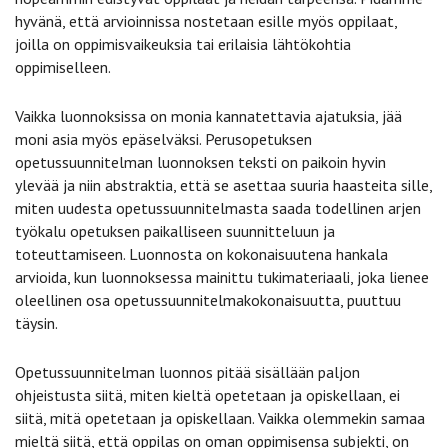
hyvänä, että arvioinnissa nostetaan esille myös oppilaat,
joilla on oppimisvaikeuksia tai erilaisia lähtökohtia
oppimiselleen.
Vaikka luonnoksissa on monia kannatettavia ajatuksia, jää
moni asia myös epäselväksi. Perusopetuksen
opetussuunnitelman luonnoksen teksti on paikoin hyvin
ylevää ja niin abstraktia, että se asettaa suuria haasteita sille,
miten uudesta opetussuunnitelmasta saada todellinen arjen
työkalu opetuksen paikalliseen suunnitteluun ja
toteuttamiseen. Luonnosta on kokonaisuutena hankala
arvioida, kun luonnoksessa mainittu tukimateriaali, joka lienee
oleellinen osa opetussuunnitelmakokonaisuutta, puuttuu
täysin.
Opetussuunnitelman luonnos pitää sisällään paljon
ohjeistusta siitä, miten kieltä opetetaan ja opiskellaan, ei
siitä, mitä opetetaan ja opiskellaan. Vaikka olemmekin samaa
mieltä siitä, että oppilas on oman oppimisensa subjekti, on