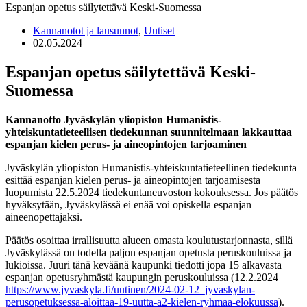
Espanjan opetus säilytettävä Keski-Suomessa
Kannanotot ja lausunnot
,
Uutiset
02.05.2024
Espanjan opetus säilytettävä Keski-
Suomessa
Kannanotto Jyväskylän yliopiston Humanistis-
yhteiskuntatieteellisen tiedekunnan suunnitelmaan lakkauttaa
espanjan kielen perus- ja aineopintojen tarjoaminen
Jyväskylän yliopiston Humanistis-yhteiskuntatieteellinen tiedekunta
esittää espanjan kielen perus- ja aineopintojen tarjoamisesta
luopumista 22.5.2024 tiedekuntaneuvoston kokouksessa. Jos päätös
hyväksytään, Jyväskylässä ei enää voi opiskella espanjan
aineenopettajaksi.
Päätös osoittaa irrallisuutta alueen omasta koulutustarjonnasta, sillä
Jyväskylässä on todella paljon espanjan opetusta peruskouluissa ja
lukioissa. Juuri tänä keväänä kaupunki tiedotti jopa 15 alkavasta
espanjan opetusryhmästä kaupungin peruskouluissa (12.2.2024
https://www.jyvaskyla.fi/uutinen/2024-02-12_jyvaskylan-
perusopetuksessa-aloittaa-19-uutta-a2-kielen-ryhmaa-elokuussa
).