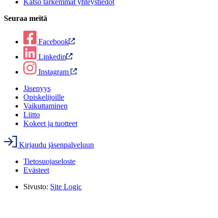
Katso tarkemmat yhteystiedot
Seuraa meitä
Facebook
Linkedin
Instagram
Jäsenyys
Opiskelijoille
Vaikuttaminen
Liitto
Kokeet ja tuotteet
Kirjaudu jäsenpalveluun
Tietosuojaseloste
Evästeet
Sivusto:
Site Logic