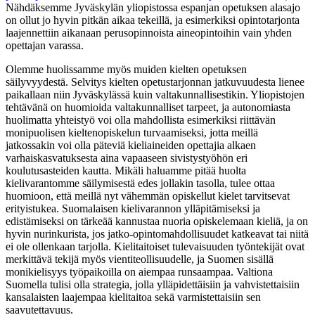
Nähdäksemme Jyväskylän yliopistossa espanjan opetuksen alasajo
on ollut jo hyvin pitkän aikaa tekeillä, ja esimerkiksi opintotarjonta
laajennettiin aikanaan perusopinnoista aineopintoihin vain yhden
opettajan varassa.
Olemme huolissamme myös muiden kielten opetuksen
säilyvyydestä. Selvitys kielten opetustarjonnan jatkuvuudesta lienee
paikallaan niin Jyväskylässä kuin valtakunnallisestikin. Yliopistojen
tehtävänä on huomioida valtakunnalliset tarpeet, ja autonomiasta
huolimatta yhteistyö voi olla mahdollista esimerkiksi riittävän
monipuolisen kieltenopiskelun turvaamiseksi, jotta meillä
jatkossakin voi olla päteviä kieliaineiden opettajia alkaen
varhaiskasvatuksesta aina vapaaseen sivistystyöhön eri
koulutusasteiden kautta. Mikäli haluamme pitää huolta
kielivarantomme säilymisestä edes jollakin tasolla, tulee ottaa
huomioon, että meillä nyt vähemmän opiskellut kielet tarvitsevat
erityistukea. Suomalaisen kielivarannon ylläpitämiseksi ja
edistämiseksi on tärkeää kannustaa nuoria opiskelemaan kieliä, ja on
hyvin nurinkurista, jos jatko-opintomahdollisuudet katkeavat tai niitä
ei ole ollenkaan tarjolla. Kielitaitoiset tulevaisuuden työntekijät ovat
merkittävä tekijä myös vientiteollisuudelle, ja Suomen sisällä
monikielisyys työpaikoilla on aiempaa runsaampaa. Valtiona
Suomella tulisi olla strategia, jolla ylläpidettäisiin ja vahvistettaisiin
kansalaisten laajempaa kielitaitoa sekä varmistettaisiin sen
saavutettavuus.