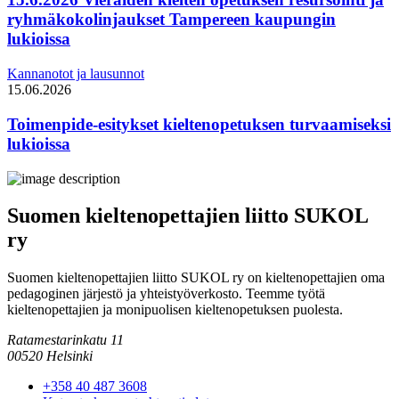
ryhmäkokolinjaukset Tampereen kaupungin
lukioissa
Kannanotot ja lausunnot
15.06.2026
Toimenpide-esitykset kieltenopetuksen turvaamiseksi
lukioissa
Suomen kieltenopettajien liitto SUKOL
ry
Suomen kieltenopettajien liitto SUKOL ry on kieltenopettajien oma
pedagoginen järjestö ja yhteistyöverkosto. Teemme työtä
kieltenopettajien ja monipuolisen kieltenopetuksen puolesta.
Ratamestarinkatu 11
00520 Helsinki
+358 40 487 3608