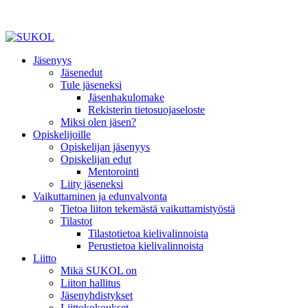
Jäsenyys
Jäsenedut
Tule jäseneksi
Jäsenhakulomake
Rekisterin tietosuojaseloste
Miksi olen jäsen?
Opiskelijoille
Opiskelijan jäsenyys
Opiskelijan edut
Mentorointi
Liity jäseneksi
Vaikuttaminen ja edunvalvonta
Tietoa liiton tekemästä vaikuttamistyöstä
Tilastot
Tilastotietoa kielivalinnoista
Perustietoa kielivalinnoista
Liitto
Mikä SUKOL on
Liiton hallitus
Jäsenyhdistykset
Liittokokoukset