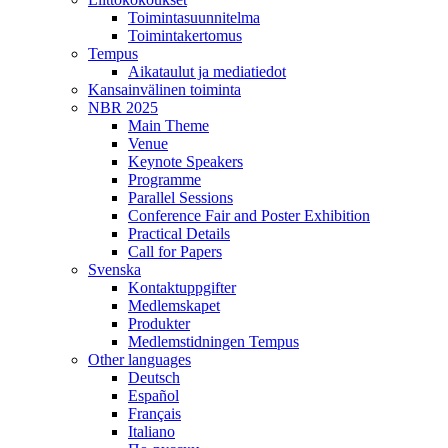
Toimintasuunnitelma
Toimintakertomus
Tempus
Aikataulut ja mediatiedot
Kansainvälinen toiminta
NBR 2025
Main Theme
Venue
Keynote Speakers
Programme
Parallel Sessions
Conference Fair and Poster Exhibition
Practical Details
Call for Papers
Svenska
Kontaktuppgifter
Medlemskapet
Produkter
Medlemstidningen Tempus
Other languages
Deutsch
Español
Français
Italiano