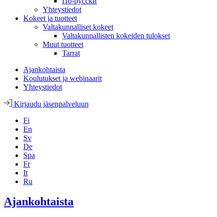
По-русски
Yhteystiedot
Kokeet ja tuotteet
Valtakunnalliset kokeet
Valtakunnallisten kokeiden tulokset
Muut tuotteet
Tarrat
Ajankohtaista
Koulutukset ja webinaarit
Yhteystiedot
Kirjaudu jäsenpalveluun
Fi
En
Sv
De
Spa
Fr
It
Ru
Ajankohtaista