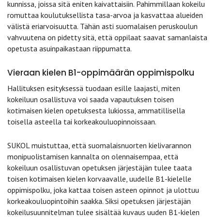
kunnissa, joissa sitä eniten kaivattaisiin. Pahimmillaan kokeilu
romuttaa koulutuksellista tasa-arvoa ja kasvattaa alueiden
välistä eriarvoisuutta. Tähän asti suomalaisen peruskoulun
vahvuutena on pidetty sitä, että oppilaat saavat samanlaista
opetusta asuinpaikastaan riippumatta.
Vieraan kielen B1-oppimäärän oppimispolku
Hallituksen esityksessä tuodaan esille laajasti, miten
kokeiluun osallistuva voi saada vapautuksen toisen
kotimaisen kielen opetuksesta lukiossa, ammatillisella
toisella asteella tai korkeakouluopinnoissaan.
SUKOL muistuttaa, että suomalaisnuorten kielivarannon
monipuolistamisen kannalta on olennaisempaa, että
kokeiluun osallistuvan opetuksen järjestäjän tulee taata
toisen kotimaisen kielen korvaavalle, uudelle B1-kielelle
oppimispolku, joka kattaa toisen asteen opinnot ja ulottuu
korkeakouluopintoihin saakka. Siksi opetuksen järjestäjän
kokeilusuunnitelman tulee sisältää kuvaus uuden B1-kielen