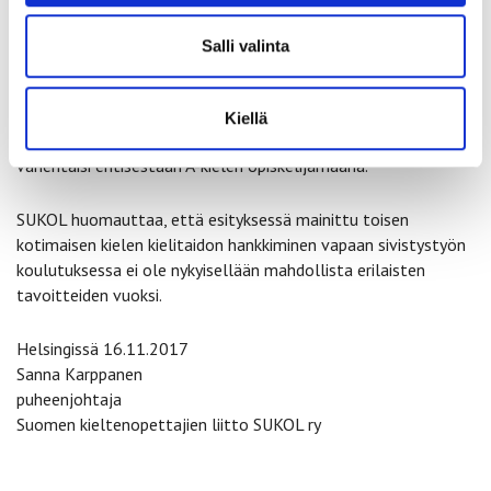
käytännön kysymyksiin, jotka koskevat tarvittavaa
ryhmäkokoa, erilaisten kieliryhmien toteutumista tai
Salli valinta
opetuksen rahoitusta. Lisäksi SUKOL on huolissaan siitä, että
kokeilu vaikuttaa negatiivisesti A2-kielen opetukseen. Pelkona
on, että opetuksen järjestäjät siirtävät kokeilun myötä
Kiellä
nykyistä A2-kielen opetusta B1-kielen opetukseksi. Tämä
vähentäisi entisestään A-kielen opiskelijamääriä.
SUKOL huomauttaa, että esityksessä mainittu toisen
kotimaisen kielen kielitaidon hankkiminen vapaan sivistystyön
koulutuksessa ei ole nykyisellään mahdollista erilaisten
tavoitteiden vuoksi.
Helsingissä 16.11.2017
Sanna Karppanen
puheenjohtaja
Suomen kieltenopettajien liitto SUKOL ry