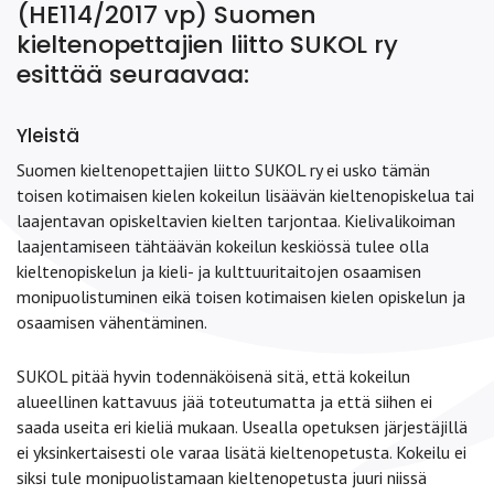
(HE114/2017 vp) Suomen
kieltenopettajien liitto SUKOL ry
esittää seuraavaa:
Yleistä
Suomen kieltenopettajien liitto SUKOL ry ei usko tämän
toisen kotimaisen kielen kokeilun lisäävän kieltenopiskelua tai
laajentavan opiskeltavien kielten tarjontaa. Kielivalikoiman
laajentamiseen tähtäävän kokeilun keskiössä tulee olla
kieltenopiskelun ja kieli- ja kulttuuritaitojen osaamisen
monipuolistuminen eikä toisen kotimaisen kielen opiskelun ja
osaamisen vähentäminen.
SUKOL pitää hyvin todennäköisenä sitä, että kokeilun
alueellinen kattavuus jää toteutumatta ja että siihen ei
saada useita eri kieliä mukaan. Usealla opetuksen järjestäjillä
ei yksinkertaisesti ole varaa lisätä kieltenopetusta. Kokeilu ei
siksi tule monipuolistamaan kieltenopetusta juuri niissä