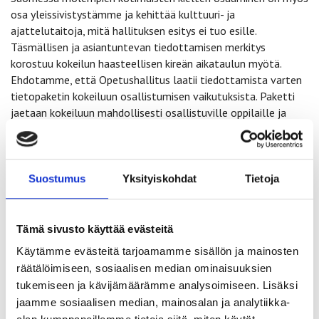
osa yleissivistystämme ja kehittää kulttuuri- ja
ajattelutaitoja, mitä hallituksen esitys ei tuo esille.
Täsmällisen ja asiantuntevan tiedottamisen merkitys
korostuu kokeilun haasteellisen kireän aikataulun myötä.
Ehdotamme, että Opetushallitus laatii tiedottamista varten
tietopaketin kokeiluun osallistumisen vaikutuksista. Paketti
jaetaan kokeiluun mahdollisesti osallistuville oppilaille ja
heidän vanhemmilleen.
Kokeilun kattavuus
Suostumus
Yksityiskohdat
Tietoja
SUKOL toi esille 1.6.2017 antamassaan lausunnossa, että
kokeiluun osallistuvien opiskelijoiden lukumäärän tulee olla
riittävän suuri, jotta voidaan arvioida luotettavasti kokeilun
Tämä sivusto käyttää evästeitä
vaikutuksia eri kielten kielivalintoihin, tarjontaan eri alueilla ja
Käytämme evästeitä tarjoamamme sisällön ja mainosten
opetuksen jälkeisiin opintopolkuihin. Lisäksi kokeiluun
osallistuvat opetuksen järjestäjät valitaan alueellisesti ja
räätälöimiseen, sosiaalisen median ominaisuuksien
kieliryhmittäin mahdollisimman edustavasti. Jos edellä
tukemiseen ja kävijämäärämme analysoimiseen. Lisäksi
mainitut tekijät eivät täyty, tulee arvioida kriittisesti, onko
jaamme sosiaalisen median, mainosalan ja analytiikka-
kokeilun toteuttamiselle edellytyksiä. Kokeilua ei voi