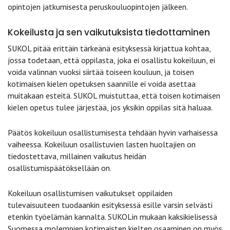
opintojen jatkumisesta peruskouluopintojen jälkeen.
Kokeilusta ja sen vaikutuksista tiedottaminen
SUKOL pitää erittäin tärkeänä esityksessä kirjattua kohtaa,
jossa todetaan, että oppilasta, joka ei osallistu kokeiluun, ei
voida valinnan vuoksi siirtää toiseen kouluun, ja toisen
kotimaisen kielen opetuksen saannille ei voida asettaa
muitakaan esteitä. SUKOL muistuttaa, että toisen kotimaisen
kielen opetus tulee järjestää, jos yksikin oppilas sitä haluaa.
Päätös kokeiluun osallistumisesta tehdään hyvin varhaisessa
vaiheessa. Kokeiluun osallistuvien lasten huoltajien on
tiedostettava, millainen vaikutus heidän
osallistumispäätöksellään on.
Kokeiluun osallistumisen vaikutukset oppilaiden
tulevaisuuteen tuodaankin esityksessä esille varsin selvästi
etenkin työelämän kannalta. SUKOLin mukaan kaksikielisessä
Suomessa molempien kotimaisten kielten osaaminen on myös